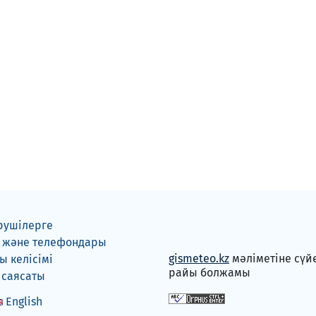
рушілерге
 және телефондары
gismeteo.kz
мәліметіне сүй
 келісімі
райы болжамы
 саясаты
English