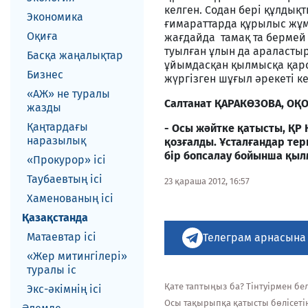
келген. Содан бері құлдықт
Экономика
ғимараттарда құрылыс жұмы
Оқиға
жағдайда тамақ та бермей 
туылған ұлын да араластыр
Басқа жаңалықтар
ұйымдасқан қылмысқа қарс
Бизнес
жүргізген шұғыл әрекеті к
«АЖ» не туралы
Салтанат ҚАРАКӨЗОВА, ОҚО
жазды
Қаңтардағы
- Осы жәйтке қатысты, ҚР
наразылық
қозғалды. Ұсталғандар тер
бір бопсалау бойынша қыл
«Прокурор» ісі
Таубаевтың ісі
23 қараша 2012, 16:57
Хаменованың ісі
Қазақстанда
Матаевтар ici
Телеграм арнасына
«Жер митингілері»
туралы іс
Қате таптыңыз ба? Тінтуірмен белг
Экс-әкiмнiң iсi
Осы тақырыпқа қатысты бөлісеті