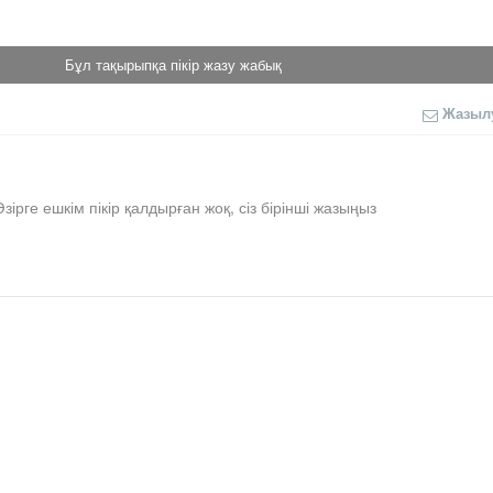
Бұл тақырыпқа пікір жазу жабық
Жазыл
Әзірге ешкім пікір қалдырған жоқ, сіз бірінші жазыңыз