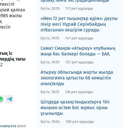
Қазақстанға экстрадицияланды
тиесілі
Бүгін, 20:10
117 рет қаралды
ақпай қалған
 1985 жылы
«Мен 72 рет пышақтар едім»: даулы
қ
пікір иесі Нұрай Серікбайдың
лесіп
отбасынан кешірім сұрады
Бүгін, 19:15
147 рет қаралды
​Самат Смақов «Атырау» клубының
тық іс
жаңа бас бапкері болады — БАҚ
лердің тағы
Бүгін, 19:07
157 рет қаралды
KZ
​Атырау облысында жарты жылда
экологияға қатысты 68 кемшілік
анықталды
Бүгін, 18:12
126 рет қаралды
​Шілдеде қазақстандықтарға 104
мыңнан астам бос жұмыс орны
ұсынылды
Бүгін, 18:04
100 рет қаралды
рнамызға
және