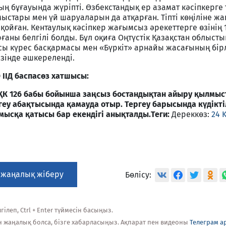
ың бұғауында жүріпті. Өзбекстандық ер азамат кәсіпкерге 
стары мен үй шаруаларын да атқарған. Тіпті көңіліне ж
қойған. Кентаулық кәсіпкер жағымсыз әрекеттерге өзінің
ғаны белгілі болды. Бұл оқиға Оңтүстік Қазақстан облысты
ы күрес басқармасы мен «Бүркіт» арнайы жасағының бір
езінде әшкереленді.
 ІІД баспасөз хатшысы:
 ҚК 126 бабы бойынша заңсыз бостандықтан айыру қылмыс
геу абақтысында қамауда отыр. Тергеу барысында күдікті
мысқа қатысы бар екендігі анықталды.
Теги:
Дереккөз:
24 
 жаңалық жіберу
Бөлісу:
ілеп, Ctrl + Enter түймесін басыңыз.
н жаңалық болса, бізге хабарласыңыз. Ақпарат пен видеоны
Телеграм а