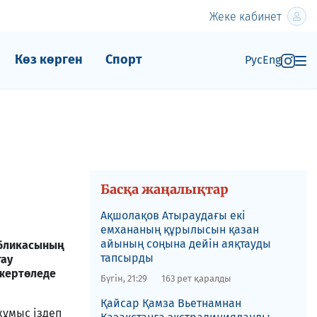
Жеке кабинет
Көз көрген
Спорт
Рус
Eng
Басқа жаңалықтар
Ақшолақов Атыраудағы екі
емхананың құрылысын қазан
айының соңына дейін аяқтауды
убликасының
тапсырды
тау
 жертөледе
Бүгін, 21:29
163 рет қаралды
​Қайсар Қамза Вьетнамнан
жұмыс іздеп