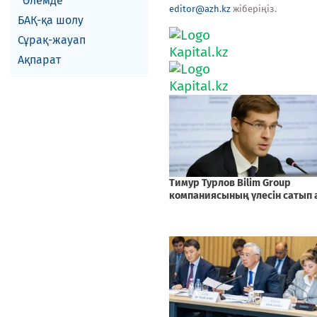
Әлемде
editor@azh.kz
жіберіңіз.
БАҚ-қа шолу
Сұрақ-жауап
Ақпарат