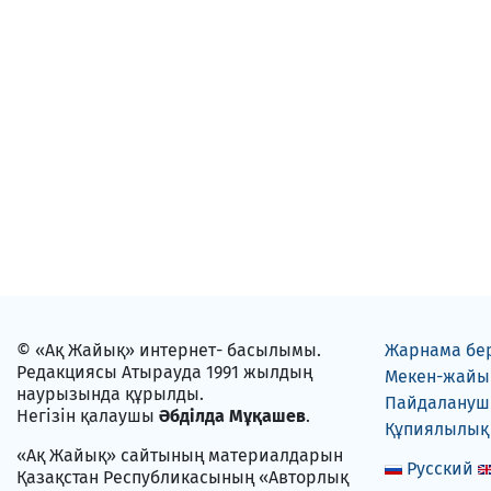
© «Ақ Жайық» интернет- басылымы.
Жарнама бе
Редакциясы Атырауда 1991 жылдың
Мекен-жайы
наурызында құрылды.
Пайдаланушы
Негізін қалаушы
Әбділда Мұқашев
.
Құпиялылық
«Ақ Жайық» сайтының материалдарын
Русский
Қазақстан Республикасының «Авторлық