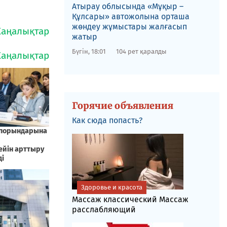
​Атырау облысында «Мұқыр –
Құлсары» автожолына орташа
жөндеу жұмыстары жалғасып
жатыр
Бүгін, 18:01
104 рет қаралды
Горячие объявления
Как сюда попасть?
Здоровье и красота
Массаж классический Массаж
расслабляющий