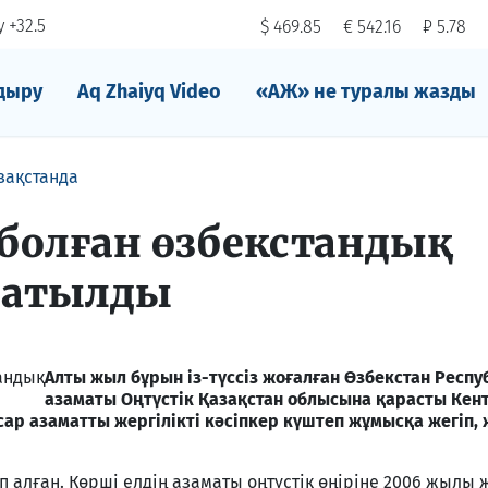
 +32.5
$ 469.85
€ 542.16
₽ 5.78
дыру
Aq Zhaiyq Video
«АЖ» не туралы жазды
зақстанда
болған өзбекстандық
сатылды
Алты жыл бұрын із-түссіз жоғалған Өзбекстан Респ
азаматы Оңтүстік Қазақстан облысына қарасты Кен
сар азаматты жергілікті кәсіпкер күштеп жұмысқа жегіп,
 алған. Көрші елдің азаматы оңтүстік өңіріне 2006 жылы 