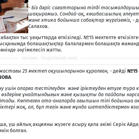
- Біз дәріс сағаттарына тілді тасымалдауш
шақырамыз. Сондай
-
ақ, көшбасшылық
әлеуе
және этика бойынша сабақтар жүргіземіз,
-
д
Салахов.
сабақтан тыс уақыттарда өткізіледі. №15 мектепте өткізілг
атысқанымда болашақтықтар балалармен болашақта маман
нінде әңгімелесіп жатты.
і жастағы 25 мектеп оқушыларынан құралған,
- дейді
№15 
ШОВА
.
у үшін оларға тестілеуден және
іріктеуден өтуге тура к
 өздеріне ұнайтындығын және қызықты да пайдалы нәрсе
йтады. Көптеген ата
-
аналарда ағылшын тілі бойынша а
тері жоқ, ал, бұл тегін және
мұнда
шетелдіктермен өза
а, үш айлық акцияны жүзеге асыру қала әкімі Серік Айд
кін болған.