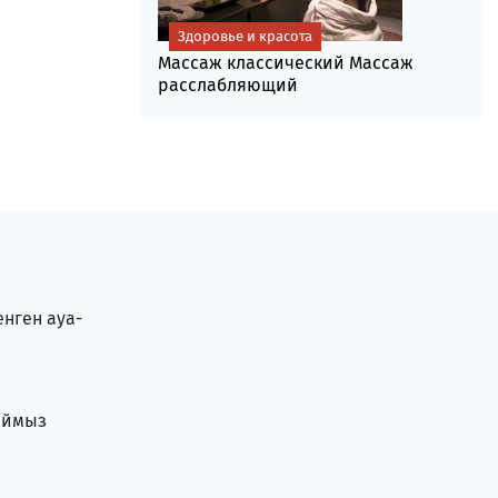
Здоровье и красота
Массаж классический Массаж
расслабляющий
енген ауа-
аймыз