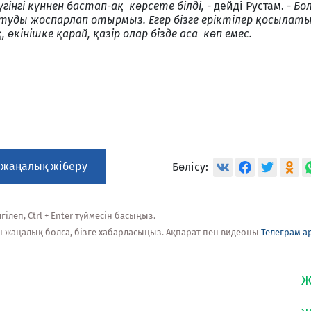
бүгінгі күннен бастап
-
ақ көрсете білді,
-
дейді Рустам. -
Бо
туды жоспарлап отырмыз. Егер бізге еріктілер қосылаты
қ, өкінішке қарай, қазір олар бізде аса
көп емес.
 жаңалық жіберу
Бөлісу:
ілеп, Ctrl + Enter түймесін басыңыз.
н жаңалық болса, бізге хабарласыңыз. Ақпарат пен видеоны
Телеграм а