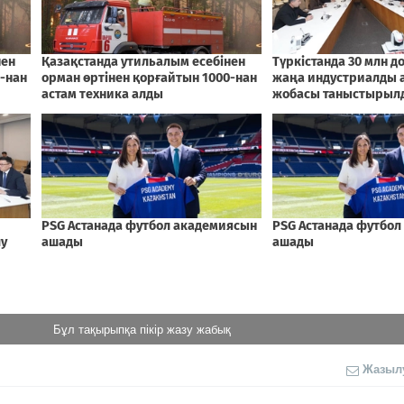
Бұл тақырыпқа пікір жазу жабық
Жазыл