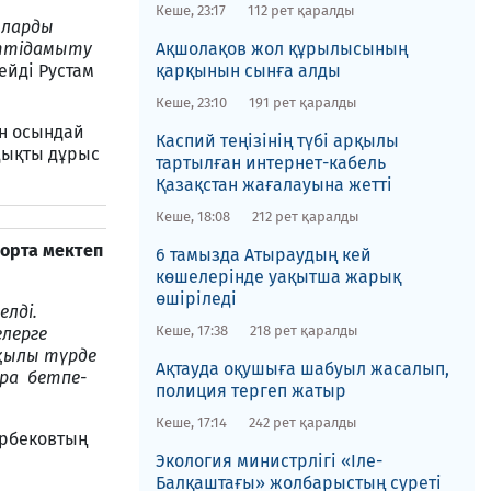
Кеше, 23:17
112 рет қаралды
ыларды
тті
дамыту
​Ақшолақов жол құрылысының
ейді Рустам
қарқынын сынға алды
Кеше, 23:10
191 рет қаралды
ен осындай
​Каспий теңізінің түбі арқылы
дықты дұрыс
тартылған интернет-кабель
Қазақстан жағалауына жетті
Кеше, 18:08
212 рет қаралды
орта мектеп
6 тамызда Атыраудың кей
көшелерінде уақытша жарық
өшіріледі
елді.
Кеше, 17:38
218 рет қаралды
лерге
қылы түрде
Ақтауда оқушыға шабуыл жасалып,
ра бетпе
-
полиция тергеп жатыр
Кеше, 17:14
242 рет қаралды
арбековтың
​Экология министрлігі «Іле-
Балқаштағы» жолбарыстың суреті