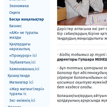
Экономика
Оқиға
Басқа жаңалықтар
Бизнес
Дәрістер аптасына екі рет 
«АЖ» не туралы
бір сабақтардың біріне қ
жазды
таңдаудың маңыздылығы жө
Қаңтардағы
наразылық
- Біздің тобымыз әр түрл
«Прокурор» ісі
директоры Гүлшара МЕНЕ
Таубаевтың ісі
- Бұл топтың қатарына ен
Хаменованың ісі
Балалар
бұл әдіспен
оқудың
Қазақстанда
үйренуге болаты
н
дығын а
Матаевтар ici
қосымша оқытуға мүмкіндік
бет кездесе алады.
«Жер митингілері»
туралы іс
Болашақтықтардың айтуынш
Экс-әкiмнiң iсi
қолдауының арқасында мүм