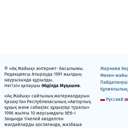
© «Ақ Жайық» интернет- басылымы.
Жарнама бе
Редакциясы Атырауда 1991 жылдың
Мекен-жайы
наурызында құрылды.
Пайдаланушы
Негізін қалаушы
Әбділда Мұқашев
.
Құпиялылық
«Ақ Жайық» сайтының материалдарын
Русский
Қазақстан Республикасының «Авторлық
құқық және сабақтас құқықтар туралы»
1996 жылғы 10 маусымдағы №6-I
Заңында тікелей көзделген
жағдайларды қоспағанда, жазбаша