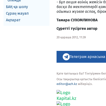
Әлемде
- Бұл акция өзінің жемісін 
БАҚ-қа шолу
басқа да мектептерді қам
ойымыз жүзеге ас
пақ,
біра
Сұрақ-жауап
Ақпарат
Тамара СУХОМЛИНОВА
Суретті түсірген автор
20 қараша 2012, 11:39
Телеграм арнасына
Қате таптыңыз ба? Тінтуірмен белг
Осы тақырыпқа қатысты бөлісеті
editor@azh.kz
жіберіңіз.