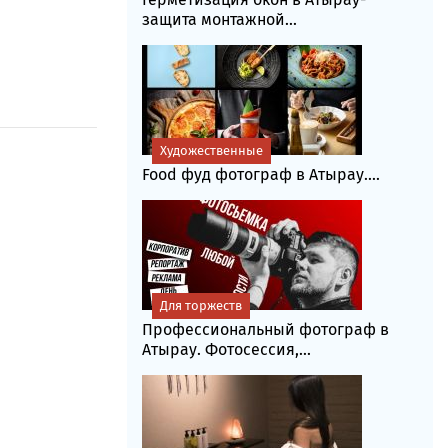
защита монтажной...
Художественные
Food фуд фотограф в Атырау....
Для торжеств
Профессиональный фотограф в
Атырау. Фотосессия,...