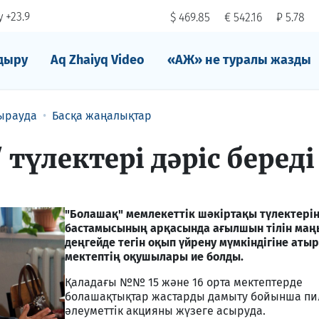
 +23.9
$ 469.85
€ 542.16
₽ 5.78
дыру
Aq Zhaiyq Video
«АЖ» не туралы жазды
ырауда
Басқа жаңалықтар
түлектері дәріс береді
"Болашақ" мемлекеттік шәкіртақы түлектерін
бастамысының арқасында ағылшын тілін ма
деңгейде тегін оқып үйрену мүмкіндігіне аты
мектептің оқушылары ие болды.
Қаладағы №№ 15 және 16 орта мектептерде
болашақтықтар жастарды дамыту бойынша пи
әлеуметтік акцияны жүзеге асыруда.