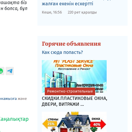
лашақта біз
жалған екенін ескертті
н болса, бұл
Кеше, 16:56
220 рет қаралды
Горячие объявления
Как сюда попасть?
Ремонтно-строительные
СКИДКИ.ПЛАСТИКОВЫЕ ОКНА,
рнамызға
және
ДВЕРИ, ВИТРАЖИ ...