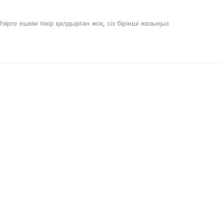
Әзірге ешкім пікір қалдырған жоқ, сіз бірінші жазыңыз