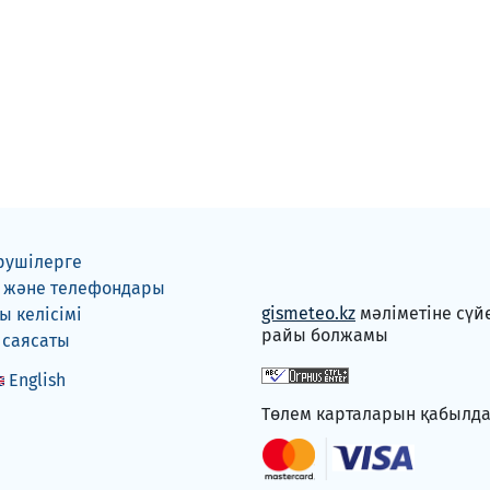
рушілерге
 және телефондары
gismeteo.kz
мәліметіне сүй
 келісімі
райы болжамы
 саясаты
English
Төлем карталарын қабылд