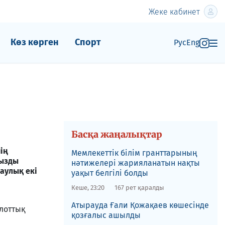
Жеке кабинет
Көз көрген
Спорт
Рус
Eng
Басқа жаңалықтар
ің
Мемлекеттік білім гранттарының
ңызды
нәтижелері жарияланатын нақты
раулық екі
уақыт белгілі болды
Кеше, 23:20
167 рет қаралды
​Атырауда Ғали Қожақаев көшесінде
лоттық
қозғалыс ашылды