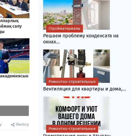
Стройматериалы
Решаем проблему конденсата на
окнах...
Ремонтно-строительные
Вентиляция для квартиры и дома,...
у
бөлісу
Ремонтно-строительные
Герметизация окон в Атырау-