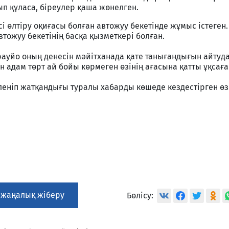
ып құласа, біреулер қаша жөнелген.
ісі өлтіру оқиғасы болған автожуу бекетінде жұмыс істеген.
втожуу бекетінің басқа қызметкері болған.
ауйо оның денесін мәйітханада қате танығандығын айтуд
ен адам төрт ай бойы көрмеген өзінің ағасына қатты ұқсаға
леніп жатқандығы туралы хабарды көшеде кездестірген өз
 жаңалық жіберу
Бөлісу: