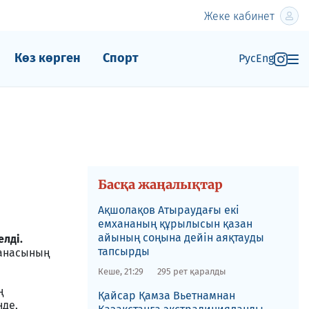
Жеке кабинет
Көз көрген
Спорт
Рус
Eng
Басқа жаңалықтар
Ақшолақов Атыраудағы екі
емхананың құрылысын қазан
айының соңына дейін аяқтауды
елді.
тапсырды
 анасының
Кеше, 21:29
295 рет қаралды
ң
​Қайсар Қамза Вьетнамнан
нде,