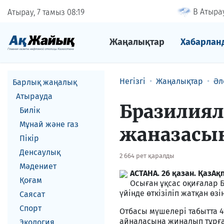
В Атырау
Атырау, 7 тамыз
08
19
Жаңалықтар
Хабарлан
Негізгі
Жаңалықтар
Әл
Барлық жаңалық
Атырауда
Бразилиял
Билік
Мұнай және газ
жаназасын
Пікір
Денсаулық
2 664 рет қаралды
Мәдениет
АСТАНА. 26 қазан. ҚазАқ
Қоғам
Осыған ұқсас оқиғалар 
үйінде өткізіліп жатқан өз
Саясат
Спорт
Отбасы мүшелері табытта 4
айналасына жиналып тұрған
Экология