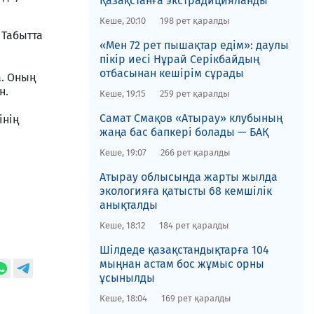
Қазақстанға экстрадицияланды
Кеше, 20:10
198 рет қаралды
 Табытта
«Мен 72 рет пышақтар едім»: даулы
пікір иесі Нұрай Серікбайдың
отбасынан кешірім сұрады
а. Оның
н.
Кеше, 19:15
259 рет қаралды
​Самат Смақов «Атырау» клубының
інің
жаңа бас бапкері болады — БАҚ
Кеше, 19:07
266 рет қаралды
​Атырау облысында жарты жылда
экологияға қатысты 68 кемшілік
анықталды
Кеше, 18:12
184 рет қаралды
​Шілдеде қазақстандықтарға 104
мыңнан астам бос жұмыс орны
ұсынылды
Кеше, 18:04
169 рет қаралды