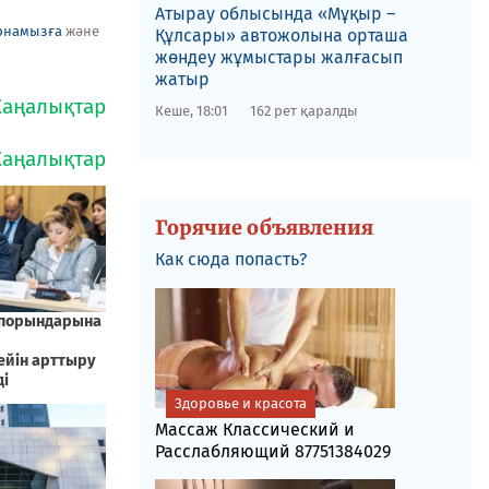
​Атырау облысында «Мұқыр –
рнамызға
және
Құлсары» автожолына орташа
жөндеу жұмыстары жалғасып
жатыр
Кеше, 18:01
162 рет қаралды
Горячие объявления
Как сюда попасть?
Здоровье и красота
Массаж Классический и
Расслабляющий 87751384029