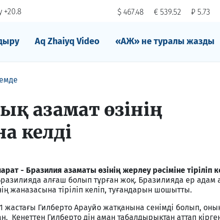
 +20.8
$ 467.48
€ 539.52
₽ 5.73
дыру
Aq Zhaiyq Video
«АЖ» не туралы жазды
емде
ық азамат өзінің
а келді
парат - Бразилия азаматы өзінің жерлеу рәсіміне тіріліп к
Бразилияда алғаш болып тұрған жоқ. Бразилияда ер адам
інің жаназасына тіріліп келіп, туғандарын шошытты.
1 жастағы Гилберто Арауйо жатқанына сенімді болып, оны
. Кенеттен Гилберто дін аман табалдырықтан аттап кірге