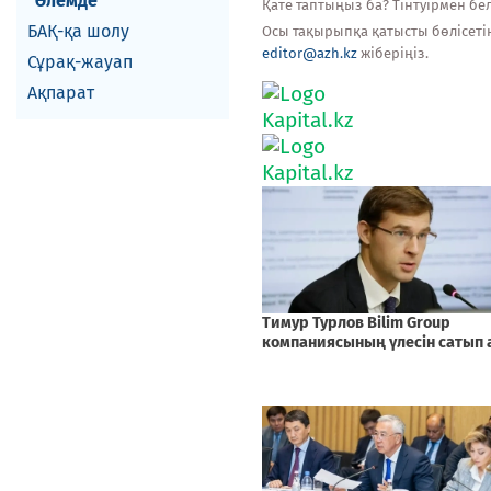
Әлемде
Қате таптыңыз ба? Тінтуірмен белг
БАҚ-қа шолу
Осы тақырыпқа қатысты бөлісеті
editor@azh.kz
жіберіңіз.
Сұрақ-жауап
Ақпарат