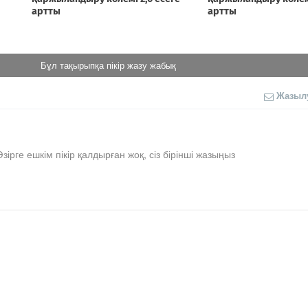
Бұл тақырыпқа пікір жазу жабық
Жазыл
Әзірге ешкім пікір қалдырған жоқ, сіз бірінші жазыңыз