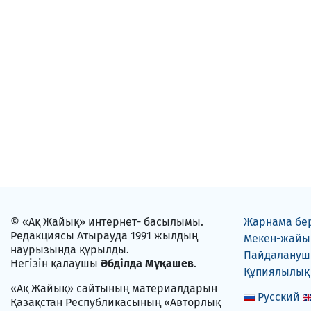
© «Ақ Жайық» интернет- басылымы.
Жарнама бе
Редакциясы Атырауда 1991 жылдың
Мекен-жайы
наурызында құрылды.
Пайдаланушы
Негізін қалаушы
Әбділда Мұқашев
.
Құпиялылық
«Ақ Жайық» сайтының материалдарын
Русский
Қазақстан Республикасының «Авторлық