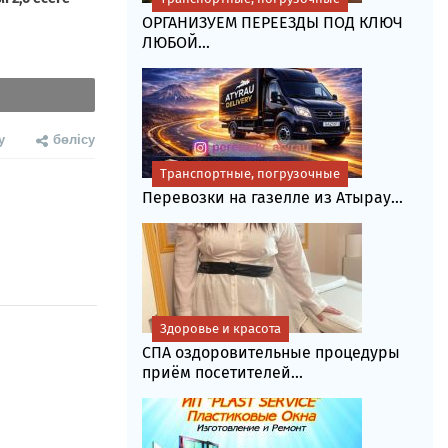
ОРГАНИЗУЕМ ПЕРЕЕЗДЫ ПОД КЛЮЧ
ЛЮБОЙ...
у
бөлісу
Транспортные, погрузочные
Перевозки на газелле из Атырау...
Здоровье и красота
СПА оздоровительные процедуры
приём посетителей...