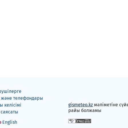
рушілерге
 және телефондары
gismeteo.kz
мәліметіне сүй
 келісімі
райы болжамы
 саясаты
English