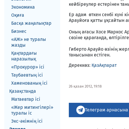
кейбіреулер естерінен тан
Экономика
Ер адам өткен сенбі күні к
Оқиға
Арауйоға қатты ұқсайтын а
Басқа жаңалықтар
Бизнес
Оның ағасы Хосе Маркос Ар
сөзіне қарағанда, өлтірілг
«АЖ» не туралы
жазды
Гиберто Арауйо өзінің жер
Қаңтардағы
танысынан естіген.
наразылық
Дереккөз:
ҚазАқпарат
«Прокурор» ісі
Таубаевтың ісі
Хаменованың ісі
26 қазан 2012, 19:18
Қазақстанда
Матаевтар ici
«Жер митингілері»
Телеграм арнасына
туралы іс
Экс-әкiмнiң iсi