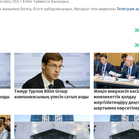
ілеп, Ctrl + Enter түймесін басыңыз.
н жаңалық болса, бізге хабарласыңыз. Ақпарат пен видеоны
Телеграм а