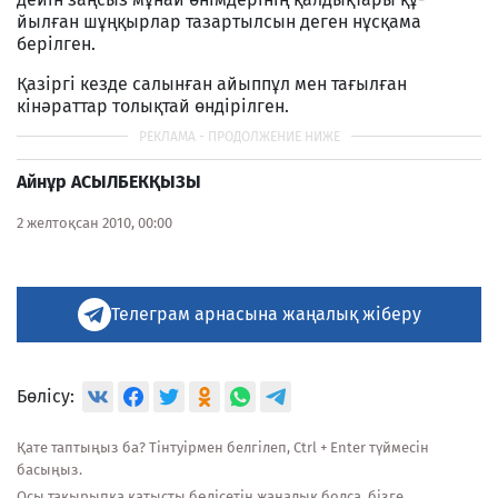
йылған шұңқырлар тазартылсын деген нұсқама
берілген.
Қазіргі кезде салынған айыппұл мен тағылған
кінәраттар толықтай өндірілген.
Айнұр АСЫЛБЕКҚЫЗЫ
2 желтоқсан 2010, 00:00
Телеграм арнасына жаңалық жіберу
Бөлісу:
Қате таптыңыз ба? Тінтуірмен белгілеп, Ctrl + Enter түймесін
басыңыз.
Осы тақырыпқа қатысты бөлісетін жаңалық болса, бізге