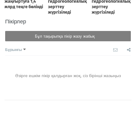
Пікірлер
Бұл тақырыпқа пікір жазу жабық
Бұрынғы
Әзірге ешкім пікір қалдырған жоқ, сіз бірінші жазыңыз