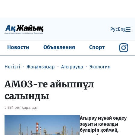
Рус
Eng
Новости
Объявления
Спорт
Негізгі
Жаңалықтар
Атырауда
Экология
АМӨЗ-ге айыппұл
салынды
5 834 рет қаралды
Атырау мұнай өңдеу
зауыты каналды
бүлдіріп қоймай,