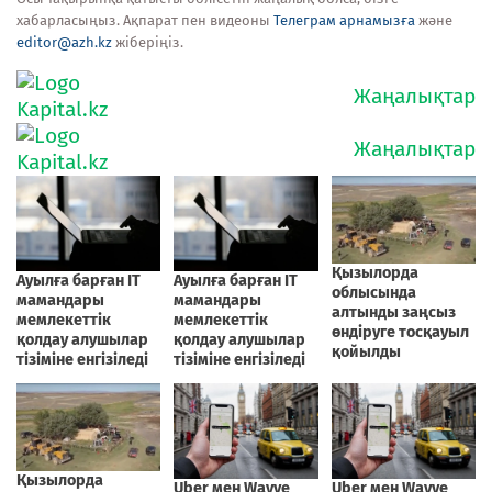
хабарласыңыз. Ақпарат пен видеоны
Телеграм арнамызға
және
editor@azh.kz
жіберіңіз.