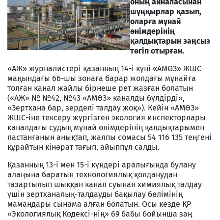
оның айналасынан
шұңқырлар қазып,
оларға мұнай
өнімдерінің
қалдықтарын заңсыз
төгіп отырған.
«АЖ» журналистері қазанның 14-і күні «АМӨЗ» ЖШС
маңындағы 66-шы зонаға барар жолдағы мұнайға
толған канал жайлы бірнеше рет жазған болатын
(«АЖ» № №42, №43 «АМӨЗ» каналды бүлдірді»,
«Зертхана бар, зерделі талдау жоқ»). Кейін «АМӨЗ»
ЖШС-іне тексеру жүргізген экология инспекторлары
каналдағы судың мұнай өнімдерінің қалдықтарымен
ластанғанын анықтап, жалпы сомасы 54 116 135 теңгені
құрайтын кінәрат тағып, айыппұл салды.
Қазанның 13-і мен 15-і күндері аралығында булану
алаңына баратын технологиялық қолданудан
тазартылып шыққан канал суынан химиялық талдау
үшін зертханалық-талдауды бақылау бөлімінің
мамандары сынама алған болатын. Осы кезде ҚР
«Экологиялық Кодексі-нің» 69 бабы бойынша заң