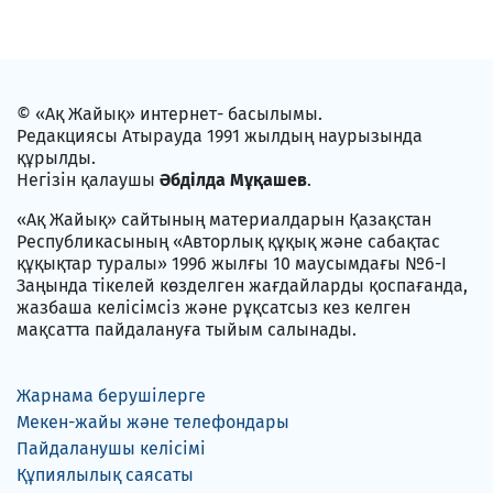
© «Ақ Жайық» интернет- басылымы.
Редакциясы Атырауда 1991 жылдың наурызында
құрылды.
Негізін қалаушы
Әбділда Мұқашев
.
«Ақ Жайық» сайтының материалдарын Қазақстан
Республикасының «Авторлық құқық және сабақтас
құқықтар туралы» 1996 жылғы 10 маусымдағы №6-I
Заңында тікелей көзделген жағдайларды қоспағанда,
жазбаша келісімсіз және рұқсатсыз кез келген
мақсатта пайдалануға тыйым салынады.
Жарнама берушілерге
Мекен-жайы және телефондары
Пайдаланушы келісімі
Құпиялылық саясаты