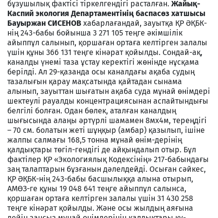
бұзушылық фактісі тіркелгендігі расталған.
Жайық-
Каспий экология Департаментінің баспасөз хатшысы
Бауыржан СИСЕНОВ
хабарлағандай, зауытқа ҚР ӘҚБК-
нің 243-бабы бойынша 3 271 105 теңге әкімшілік
айыппұл салынып, қоршаған ортаға келтірген залалы
үшін құны 366 131 теңге кінәрат қойылды. Сондай-ақ,
каналды үнемі таза ұстау керектігі жөнінде нұсқама
берілді. Ал 29-қазанда осы каналдағы ақаба судың
тазалығын қарау мақсатында қайтадан сынама
алынып, зауыттан шығатын ақаба суда мұнай өнімдері
шектеулі рауалды концентрациясынан аспайтындығы
белгілі болған. Одан бөлек, аталған каналдың
шығысында алаңы әртүрлі шамамен 8мх4м, тереңдігі
– 70 см. болатын жеті шұңқыр (амбар) қазылып, ішіне
жалпы салмағы 168,5 тонна мұнай өнім-дерінің
қалдықтары төгіл-гендігі де айқындалып отыр. Бұл
фактілер ҚР «Экологиялық Кодексінің» 217-бабындағы
заң талаптарын бұзғанын дәлелдейді. Осыған сәйкес,
ҚР ӘҚБК-нің 243-бабы басшылыққа алына отырып,
АМӨЗ-ге құны 19 048 641 теңге айыппұл салынса,
қоршаған ортаға келтірген залалы үшін 31 430 258
теңге кінәрат қойылды. Және осы жылдың аяғына
дейін заңсыз мұнай өнімдерінің қалдықтары құ-