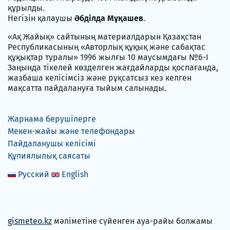
құрылды.
Негізін қалаушы
Әбділда Мұқашев
.
«Ақ Жайық» сайтының материалдарын Қазақстан
Республикасының «Авторлық құқық және сабақтас
құқықтар туралы» 1996 жылғы 10 маусымдағы №6-I
Заңында тікелей көзделген жағдайларды қоспағанда,
жазбаша келісімсіз және рұқсатсыз кез келген
мақсатта пайдалануға тыйым салынады.
Жарнама берушілерге
Мекен-жайы және телефондары
Пайдаланушы келісімі
Құпиялылық саясаты
Русский
English
gismeteo.kz
мәліметіне сүйенген ауа-райы болжамы