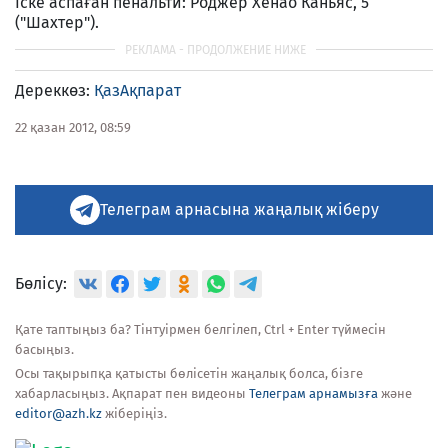
Іске аспаған пенальти: Роджер Хенао Каньяс, 5
("Шахтер").
Дереккөз:
ҚазАқпарат
22 қазан 2012, 08:59
Телеграм арнасына жаңалық жіберу
Бөлісу:
Қате таптыңыз ба? Тінтуірмен белгілеп, Ctrl + Enter түймесін
басыңыз.
Осы тақырыпқа қатысты бөлісетін жаңалық болса, бізге
хабарласыңыз. Ақпарат пен видеоны
Телеграм арнамызға
және
editor@azh.kz
жіберіңіз.