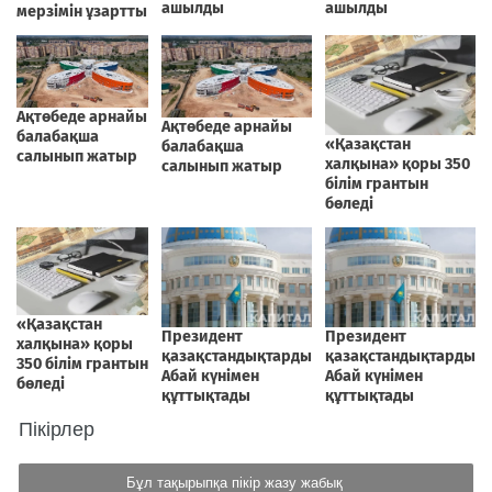
Пікірлер
Бұл тақырыпқа пікір жазу жабық