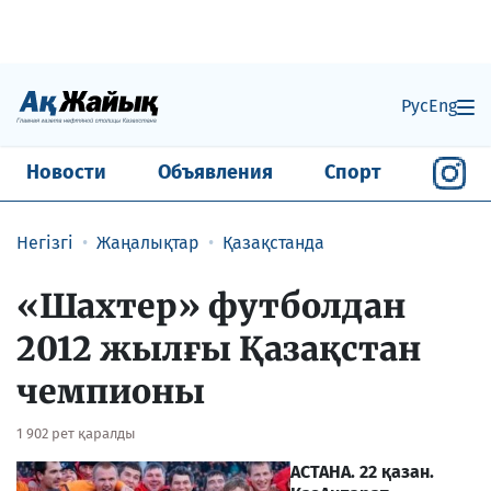
Рус
Eng
Новости
Объявления
Спорт
Негізгі
Жаңалықтар
Қазақстанда
«Шахтер» футболдан
2012 жылғы Қазақстан
чемпионы
1 902 рет қаралды
АСТАНА. 22 қазан.