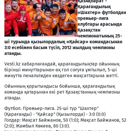
ҚазАқпарат -
Қарағандылық
«Шахтер» футболдан
премьер-лига
клубтары арасында
Қазақстан
чемпионатының 25-
ші турында қызылордалық «Қайсар» командасынан
3:0 есебімен басым түсіп, 2012 жылдың чемпионы
атанды.
Vesti.kz хабарлағандай, қарағандылықтар ойынның
бірінші минуттарынан-ақ гол соғуға ұмтылып, 5-ші
минутта пенальтиден көздеген мақсаттарына жетті.
Ойынның қорытындысы бойынша, қарағандылық
команда қатарынан екі рет Қазақстанның чемпионы
атанды.
Футбол. Премьер-лига. 25-ші тур "Шахтер"
(Қарағанды) - "Қайсар" (Қызылорда) - 3:0 (0:0)
Голдар: Мақсат Байжанов, 50 (1:0); Мақсат Байжанов, 52
(2:0); Жамбыл Көкеев, 80 (3:0).