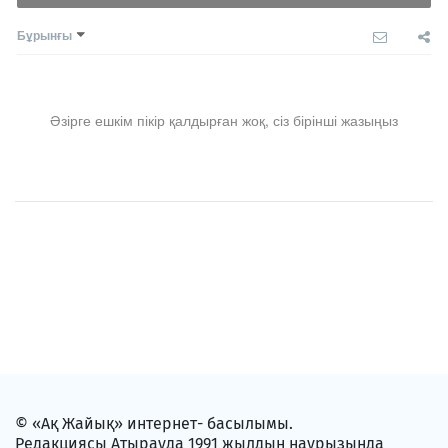
Бұрынғы
Әзірге ешкім пікір қалдырған жоқ, сіз бірінші жазыңыз
© «Ақ Жайық» интернет- басылымы.
Редакциясы Атырауда 1991 жылдың наурызында