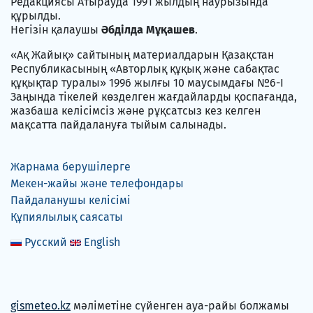
Редакциясы Атырауда 1991 жылдың наурызында
құрылды.
Негізін қалаушы
Әбділда Мұқашев
.
«Ақ Жайық» сайтының материалдарын Қазақстан
Республикасының «Авторлық құқық және сабақтас
құқықтар туралы» 1996 жылғы 10 маусымдағы №6-I
Заңында тікелей көзделген жағдайларды қоспағанда,
жазбаша келісімсіз және рұқсатсыз кез келген
мақсатта пайдалануға тыйым салынады.
Жарнама берушілерге
Мекен-жайы және телефондары
Пайдаланушы келісімі
Құпиялылық саясаты
Русский
English
gismeteo.kz
мәліметіне сүйенген ауа-райы болжамы