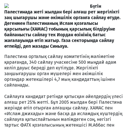
Бүгін
Палестинада жеті жылдан бері алғаш рет жергілікті
заң шығарушы және әкімшілік органға сайлау өтуде.
Дегенмен Палестинаның Ислам қозғалысы
қарсылығы (ХАМАС) тобының қарсылық білдіруіне
байланысты сайлау тек Иордан өзінінің батыс
жағалауында өтіп жатыр. Газа секторында сайлау
өтпейді, деп жазады Синьхуа.
Палестина орталық сайлау комитетінің мәліметіне
қарағанда, 340 сайлау учаскесіне 500 мыңдай адам
келіп дауыс береді деп күтілуде. Жергілікті
заңшығарушы орган мүшелері мен әкімшілік
органдар жетекшілері 4,7 мың кандидаттың ішінен
сайланады.
Сайлауға кандидат ретінде қатысқан әйелдердің үлесі
алғаш рет 25% жетті. Бұл 2005 жылдан бері Палестина
жерінде өтіп отырған алғашқы сайлау. ХАМАС пен
«Ислам джихады» және басқа да исламдық күштердің
сайлауға қатыспайтынын мәлімдеген соң, негізгі
тартыс ФАТХ қозғалысының жетекшісі М.Аббас пен