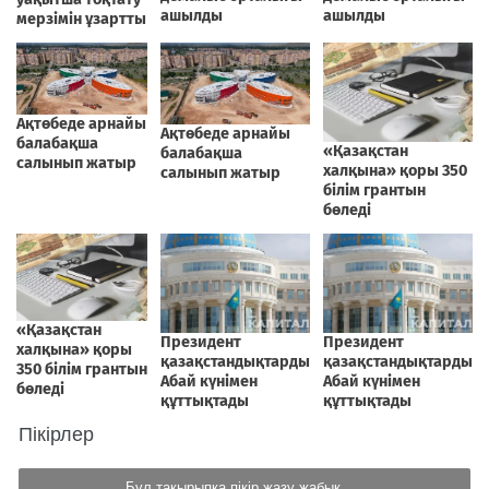
Пікірлер
Бұл тақырыпқа пікір жазу жабық