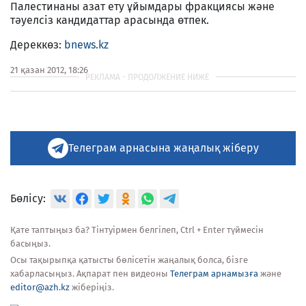
Палестинаны азат ету ұйымдары фракциясы және
тәуелсіз кандидаттар арасында өтпек.
Дереккөз:
bnews.kz
21 қазан 2012, 18:26
Телеграм арнасына жаңалық жіберу
Бөлісу:
Қате таптыңыз ба? Тінтуірмен белгілеп, Ctrl + Enter түймесін
басыңыз.
Осы тақырыпқа қатысты бөлісетін жаңалық болса, бізге
хабарласыңыз. Ақпарат пен видеоны
Телеграм арнамызға
және
editor@azh.kz
жіберіңіз.