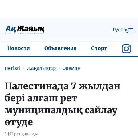
Рус
Eng
Новости
Объявления
Спорт
Негізгі
Жаңалықтар
Әлемде
Палестинада 7 жылдан
бері алғаш рет
муниципалдық сайлау
өтуде
3 192 рет қаралды