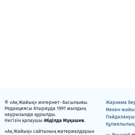
© «Ақ Жайық» интернет- басылымы.
Жарнама бе
Редакциясы Атырауда 1991 жылдың
Мекен-жайы
наурызында құрылды.
Пайдаланушы
Негізін қалаушы
Әбділда Мұқашев
.
Құпиялылық
«Ақ Жайық» сайтының материалдарын
Русский