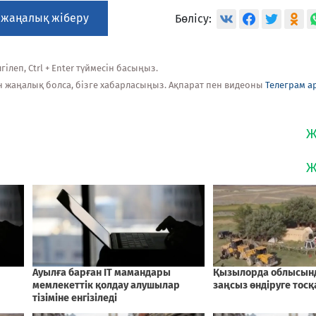
 жаңалық жіберу
Бөлісу:
ілеп, Ctrl + Enter түймесін басыңыз.
н жаңалық болса, бізге хабарласыңыз. Ақпарат пен видеоны
Телеграм а