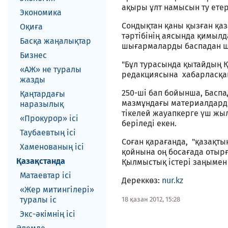
ақыры ұлт намысын ту етер
Экономика
Сондықтан қаны қызған қаз
Оқиға
тәртібінің аясында қимылда
Басқа жаңалықтар
шығармаларды баспадан ш
Бизнес
"Бұл турасында қытайдың Қ
«АЖ» не туралы
редакциясына хабарласқан
жазды
250-ші бап бойынша, Баспа
Қаңтардағы
мазмұндағы материалдарды
наразылық
тікелей жауапкерге үш жы
«Прокурор» ісі
беріледі екен.
Таубаевтың ісі
Соған қарағанда, "қазақт
Хаменованың ісі
қойнына оң босағада отырғ
Қазақстанда
Қылмыстық істері заңымен
Матаевтар ici
Дереккөз:
nur.kz
«Жер митингілері»
туралы іс
18 қазан 2012, 15:28
Экс-әкiмнiң iсi