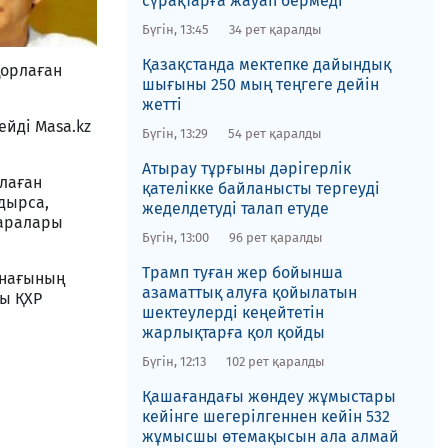
сүрақтарға жауап бермеді
Бүгін, 13:45
34 рет қаралды
Қазақстанда мектепке дайындық
қорлаған
шығыны 250 мың теңгеге дейін
жетті
ейді Masa.kz
Бүгін, 13:29
54 рет қаралды
Атырау тұрғыны дәрігерлік
рлаған
қателікке байланысты тергеуді
дырса,
жеделдетуді талап етуде
шаралары
Бүгін, 13:00
96 рет қаралды
Трамп туған жер бойынша
онағының
азаматтық алуға қойылатын
ры ҚХР
шектеулерді кеңейтетін
жарлықтарға қол қойды
Бүгін, 12:13
102 рет қаралды
Қашағандағы жөндеу жұмыстары
кейінге шегерілгеннен кейін 532
жұмысшы өтемақысын ала алмай