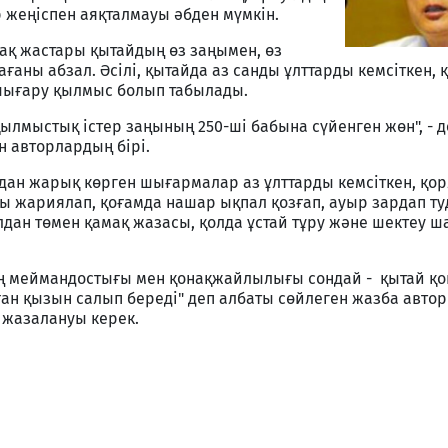
 жеңіспен аяқталмауы әбден мүмкін.
ақ жастары қытайдың өз заңымен, өз
ғаны абзал. Әсілі, қытайда аз санды ұлттарды кемсіткен, 
ығару қылмыс болып табылады.
ылмыстық істер заңының 250-ші бабына сүйенген жөн", - д
 авторлардың бірі.
дан жарық көрген шығармалар аз ұлттарды кемсіткен, қо
 жариялап, қоғамда нашар ықпал қозғап, ауыр зардап ту
лдан төмен қамақ жазасы, қолда ұстай тұру және шектеу 
ың меймандостығы мен қонақжайлылығы сондай - қытай қ
ан қызын салып береді" деп албаты сөйлеген жазба авто
 жазалануы керек.