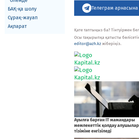
Әлемде
Телеграм арнасына
БАҚ-қа шолу
Сұрақ-жауап
Ақпарат
Қате таптыңыз ба? Тінтуірмен белг
Осы тақырыпқа қатысты бөлісеті
editor@azh.kz
жіберіңіз.