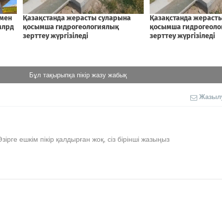
Бұл тақырыпқа пікір жазу жабық
Жазыл
Әзірге ешкім пікір қалдырған жоқ, сіз бірінші жазыңыз