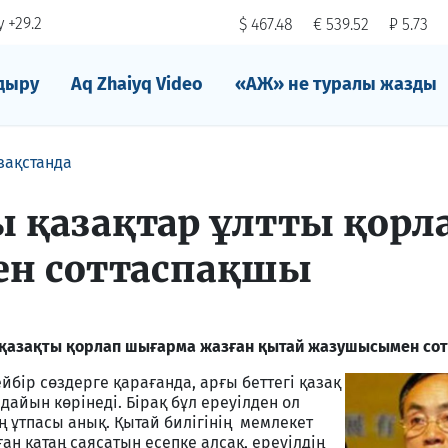
 +29.2
$ 467.48
€ 539.52
₽ 5.73
дыру
Aq Zhaiyq Video
«АЖ» не туралы жазды
зақстанда
 қазақтар ұлтты қорл
н соттаспақшы
 қазақты қорлап шығарма жазған қытай жазушысымен со
йбір сөздерге қарағанда, арғы беттегі қазақ
дайын көрінеді. Бірақ бұл ереуілден ол
ұтпасы анық. Қытай билігінің мемлекет
ан қатаң саясатын есепке алсақ, ереуілдің