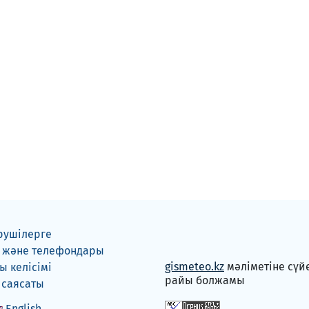
рушілерге
 және телефондары
gismeteo.kz
мәліметіне сүй
 келісімі
райы болжамы
 саясаты
English