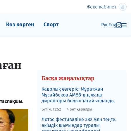
Жеке кабинет
Көз көрген
Спорт
Рус
Eng
аған
Басқа жаңалықтар
Кадрлық өзгеріс: Мұратжан
Мұсайбеков АМӨЗ-дің жаңа
директоры болып ​тағайындалды
ттаспақшы.
Бүгін, 13:52
4 рет қаралды
Лотос фестиваліне​ 382 млн теңге:
әкімдік шығындар туралы