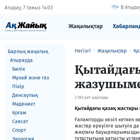
В Атырау
Атырау, 7 тамыз
14
03
Жаңалықтар
Хабарлан
Негізгі
Жаңалықтар
Қа
Барлық жаңалық
Атырауда
Қытайдағы
Билік
Мұнай және газ
жазушыме
Пікір
Денсаулық
2 392 рет қаралды
Мәдениет
Қытайдағы қазақ жастары
Қоғам
Ғаламторды кезіп кеткен ке
Саясат
жастар ереуілге шығуға да 
Спорт
жақтағы бауырларымыздың 
тұтастығына қатысты ұстанғ
Экология