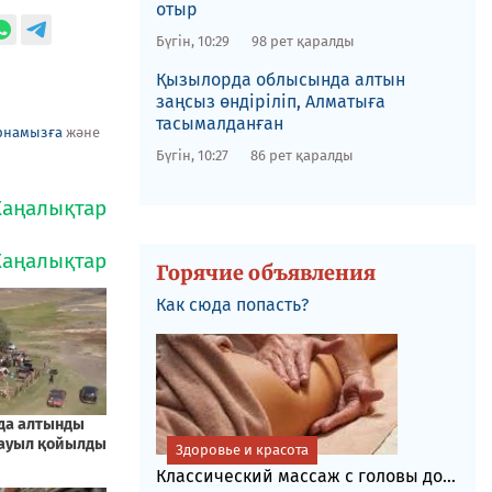
отыр
Бүгін, 10:29
98 рет қаралды
Қызылорда облысында алтын
заңсыз өндіріліп, Алматыға
тасымалданған
рнамызға
және
Бүгін, 10:27
86 рет қаралды
Горячие объявления
Как сюда попасть?
Здоровье и красота
Классический массаж с головы до...