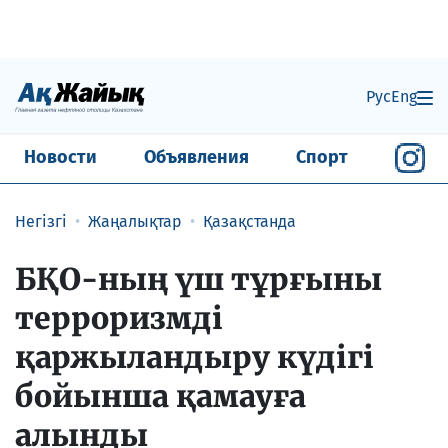
Рус
Eng
Новости
Объявления
Спорт
Негізгі
Жаңалықтар
Қазақстанда
БҚО-ның үш тұрғыны
терроризмді
қаржыландыру күдігі
бойынша қамауға
алынды