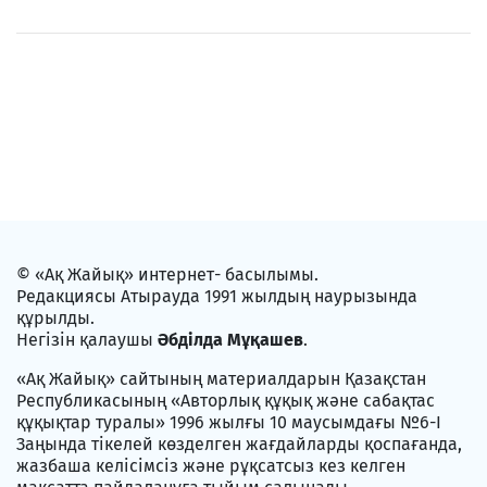
© «Ақ Жайық» интернет- басылымы.
Редакциясы Атырауда 1991 жылдың наурызында
құрылды.
Негізін қалаушы
Әбділда Мұқашев
.
«Ақ Жайық» сайтының материалдарын Қазақстан
Республикасының «Авторлық құқық және сабақтас
құқықтар туралы» 1996 жылғы 10 маусымдағы №6-I
Заңында тікелей көзделген жағдайларды қоспағанда,
жазбаша келісімсіз және рұқсатсыз кез келген