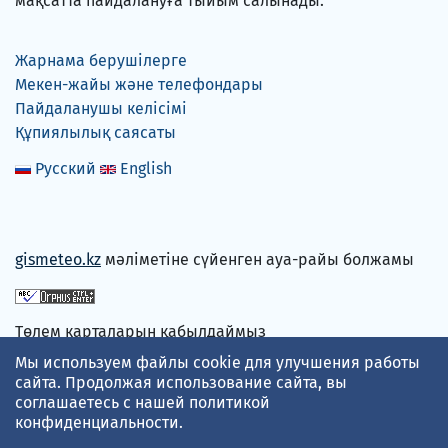
мақсатта пайдалануға тыйым салынады.
Жарнама берушілерге
Мекен-жайы және телефондары
Пайдаланушы келісімі
Құпиялылық саясаты
Русский
English
gismeteo.kz
мәліметіне сүйенген ауа-райы болжамы
Төлем карталарын қабылдаймыз
Мы используем файлы cookie для улучшения работы
сайта. Продолжая использование сайта, вы
соглашаетесь с нашей
политикой
конфиденциальности
.