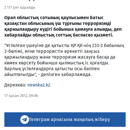
2 177 рет қаралды
Орал облыстық сотының қаулысымен Батыс
қазақстан облысының үш тұрғыны терроризмді
қаржыландыру күдігі бойынша қамауға алынды, деп
хабарлайды облыстық соттың баспасөз қызметі.
"Ұсталған үшеуіне де қатысты ҚР ҚК-нің 233-3 бабының
2-бөлімі, яғни террористік әрекетті заңсыз
қаржыландыру және терроризм жасауға басқа да
көмек көрсету бойынша қылмыстық іс қоғалды.
Барлық ұсталғандарға қатысты осы баппен
айыптағылды", - делінген хабарламада.
Дереккөз:
newskaz.kz
17 қазан 2012, 09:06
Телеграм арнасына жаңалық жіберу