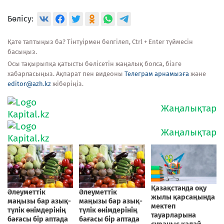
Бөлісу:
Қате таптыңыз ба? Тінтуірмен белгілеп, Ctrl + Enter түймесін
басыңыз.
Осы тақырыпқа қатысты бөлісетін жаңалық болса, бізге
хабарласыңыз. Ақпарат пен видеоны
Телеграм арнамызға
және
editor@azh.kz
жіберіңіз.