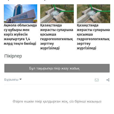
Пікірлер
Бұл тақырыпқа пікір жазу жабық
Бұрынғы
Әзірге ешкім пікір қалдырған жоқ, сіз бірінші жазыңыз