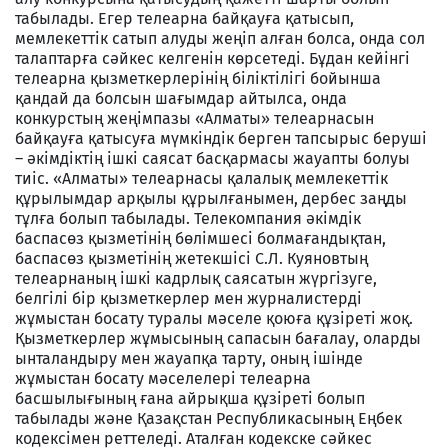
табылады. Егер телеарна байқауға қатысып,
мемлекеттік сатып алуды жеңіп алған болса, онда сол
талаптарға сәйкес келгенін көрсетеді. Бұдан кейінгі
телеарна қызметкерлерінің біліктілігі бойынша
қандай да болсын шағымдар айтылса, онда
конкурстың жеңімпазы «Алматы» телеарнасын
байқауға қатысуға мүмкіндік берген тапсырыс беруші
– әкімдіктің ішкі саясат басқармасы жауапты болуы
тиіс. «Алматы» телеарнасы қалалық мемлекеттік
құрылымдар арқылы құрылғанымен, дербес заңды
тұлға болып табылады. Телекомпания әкімдік
баспасөз қызметінің бөлімшесі болмағандықтан,
баспасөз қызметінің жетекшісі С.Л. Куяновтың
телеарнаның ішкі кадрлық саясатын жүргізуге,
белгілі бір қызметкерлер мен журналистерді
жұмыстан босату туралы мәселе қоюға құзіреті жоқ.
Қызметкерлер жұмысының сапасын бағалау, оларды
ынталандыру мен жауапқа тарту, оның ішінде
жұмыстан босату мәселелері телеарна
басшылығының ғана айрықша құзіреті болып
табылады және Қазақстан Республикасының Еңбек
кодексімен реттеледі. Аталған кодекске сәйкес