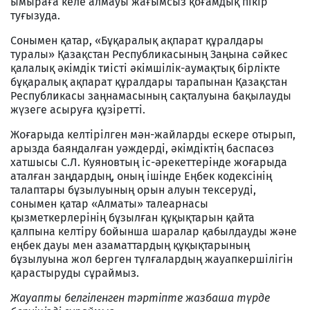
ымыраға келе алмауы жағымсыз қоғамдық пікір
туғызуда.
Сонымен қатар, «Бұқаралық ақпарат құралдары
туралы» Қазақстан Республикасының Заңына сәйкес
қалалық әкімдік тиісті әкімшілік-аумақтық бірлікте
бұқаралық ақпарат құралдары тарапынан Қазақстан
Республикасы заңнамасының сақталуына бақылауды
жүзеге асыруға құзіретті.
Жоғарыда келтірілген мән-жайларды ескере отырып,
арызда баяндалған уәждерді, әкімдіктің баспасөз
хатшысы С.Л. Куяновтың іс-әрекеттерінде жоғарыда
аталған заңдардың, оның ішінде Еңбек кодексінің
талаптары бұзылуының орын алуын тексеруді,
сонымен қатар «Алматы» талеарнасы
қызметкерлерінің бұзылған құқықтарын қайта
қалпына келтіру бойынша шаралар қабылдауды және
еңбек дауы мен азаматтардың құқықтарының
бұзылуына жол берген тұлғалардың жауапкершілігін
қарастыруды сұраймыз.
Жауапты белгіленген тәртіпте жазбаша түрде