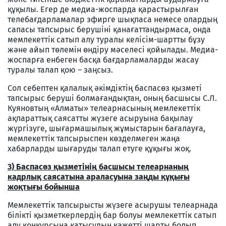
құқылы. Егер де медиа-жоспарда қарастырылған
телебағдарламалар эфирге шықпаса немесе олардың
сапасы тапсырыс берушіні қанағаттандырмаса, онда
мемлекеттік сатып алу туралы келісім-шартты бұзу
және айып төлемін өндіру мәселесі қойылады. Медиа-
жоспарға енбеген басқа бағдарламаларды жасау
туралы талап қою – заңсыз.
Сол себептен қалалық әкімдіктің баспасөз қызметі
тапсырыс беруші болмағандықтан, оның басшысы С.Л.
Куяновтың «Алматы» телеарнасының мемлекеттік
ақпараттық саясатты жүзеге асыруына бақылау
жүргізуге, шығармашылық жұмыстарын бағалауға,
мемлекеттік тапсырыспен көзделмеген жаңа
хабарларды шығаруды талап етуге құқығы жоқ.
3) Баспасөз қызметінің басшысы телеарнаның
кадрлық саясатына араласуына заңды құқығы
жоқтығы бойынша
Мемлекеттік тапсырысты жүзеге асырушы телеарнада
білікті қызметкерлердің бар болуы мемлекеттік сатып
алу конкурсына қатысудың қажетті шарты болып