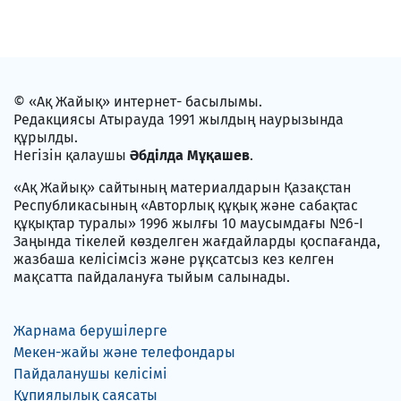
© «Ақ Жайық» интернет- басылымы.
Редакциясы Атырауда 1991 жылдың наурызында
құрылды.
Негізін қалаушы
Әбділда Мұқашев
.
«Ақ Жайық» сайтының материалдарын Қазақстан
Республикасының «Авторлық құқық және сабақтас
құқықтар туралы» 1996 жылғы 10 маусымдағы №6-I
Заңында тікелей көзделген жағдайларды қоспағанда,
жазбаша келісімсіз және рұқсатсыз кез келген
мақсатта пайдалануға тыйым салынады.
Жарнама берушілерге
Мекен-жайы және телефондары
Пайдаланушы келісімі
Құпиялылық саясаты