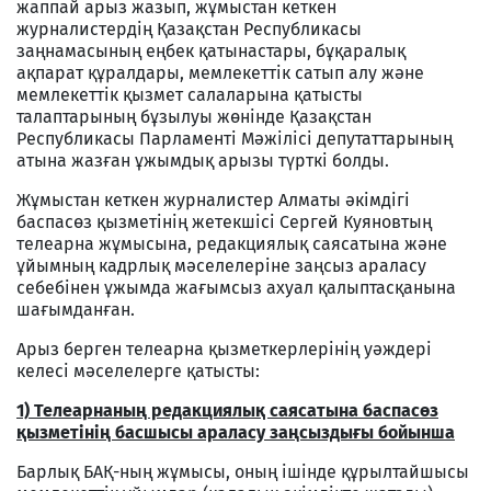
жаппай арыз жазып, жұмыстан кеткен
журналистердің Қазақстан Республикасы
заңнамасының еңбек қатынастары, бұқаралық
ақпарат құралдары, мемлекеттік сатып алу және
мемлекеттік қызмет салаларына қатысты
талаптарының бұзылуы жөнінде Қазақстан
Республикасы Парламенті Мәжілісі депутаттарының
атына жазған ұжымдық арызы түрткі болды.
Жұмыстан кеткен журналистер Алматы әкімдігі
баспасөз қызметінің жетекшісі Сергей Куяновтың
телеарна жұмысына, редакциялық саясатына және
ұйымның кадрлық мәселелеріне заңсыз араласу
себебінен ұжымда жағымсыз ахуал қалыптасқанына
шағымданған.
Арыз берген телеарна қызметкерлерінің уәждері
келесі мәселелерге қатысты:
1) Телеарнаның редакциялық саясатына баспасөз
қызметінің басшысы араласу заңсыздығы бойынша
Барлық БАҚ-ның жұмысы, оның ішінде құрылтайшысы