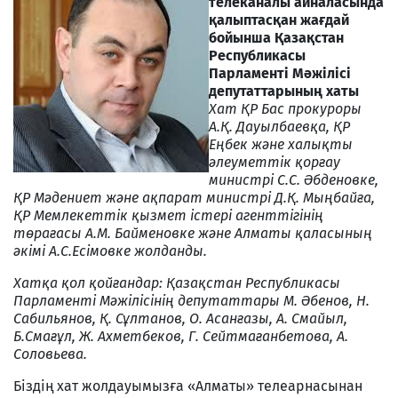
телеканалы айналасында
қалыптасқан жағдай
бойынша Қазақстан
Республикасы
Парламенті Мәжілісі
депутаттарының хаты
Хат ҚР Бас прокуроры
А.Қ. Дауылбаевқа, ҚР
Еңбек және халықты
әлеуметтiк қорғау
министрi С.С. Әбденовке,
ҚР Мәдениет және ақпарат министрі Д.Қ. Мыңбайға,
ҚР Мемлекеттік қызмет істері агенттігінің
төрағасы А.М. Байменовке және Алматы қаласының
әкімі А.С.Есімовке жолданды.
Хатқа қол қойғандар: Қазақстан Республикасы
Парламенті Мәжілісінің депутаттары М. Әбенов, Н.
Сабильянов, Қ. Сұлтанов, О. Асанғазы, А. Смайыл,
Б.Смағұл, Ж. Ахметбеков, Г. Сейтмағанбетова, А.
Соловьева.
Біздің хат жолдауымызға «Алматы» телеарнасынан