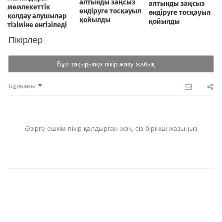
Пікірлер
Бұл тақырыпқа пікір жазу жабық
Бұрынғы
Әзірге ешкім пікір қалдырған жоқ, сіз бірінші жазыңыз