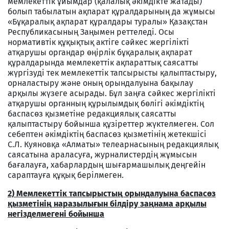
мемлекеттік ұйымдар (қалалық әкімдікте жатады)
болып табылатын ақпарат құралдарының да жұмысы
«Бұқаралық ақпарат құралдары туралы» Қазақстан
Республикасының Заңымен реттеледі. Осы
нормативтік құқықтық актіге сәйкес жергілікті
атқарушы органдар өңірлік бұқаралық ақпарат
құралдарында мемлекеттік ақпараттық саясатты
жүргізуді тек мемлекеттік тапсырысты қалыптастыру,
орналастыру және оның орындалуына бақылау
арқылы жүзеге асырады. Бұл заңға сәйкес жергілікті
атқарушы органның құрылымдық бөлігі әкімдіктің
баспасөз қызметіне редакциялық саясатты
қалыптастыру бойынша құзіреттер жүктелмеген. Сол
себептен әкімдіктің баспасөз қызметінің жетекшісі
С.Л. Куяновқа «Алматы» телеарнасының редакциялық
саясатына араласуға, журналистердің жұмысын
бағалауға, хабарлардың шығармашылық деңгейін
сараптауға құқық берілмеген.
2) Мемлекеттік тапсырыстың орындалуына баспасөз
қызметінің наразылығын білдіру заңнама арқылы
негізделмегені бойынша