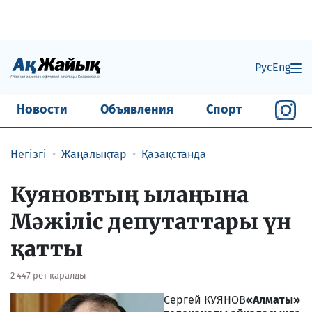
Рус
Eng
Новости
Объявления
Спорт
Негізгі
Жаңалықтар
Қазақстанда
Куяновтың ылаңына
Мәжіліс депутаттары үн
қатты
2 447 рет қаралды
Сергей КУЯНОВ
«
Алматы»