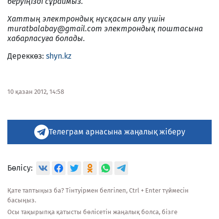
беруіңізді сұраймыз.
Хаттың электрондық нұсқасын алу үшін
muratbalabay@gmail.com
электрондық поштасына
хабарласуға болады.
Дереккөз:
shyn.kz
10 қазан 2012, 14:58
Телеграм арнасына жаңалық жіберу
Бөлісу:
Қате таптыңыз ба? Тінтуірмен белгілеп, Ctrl + Enter түймесін
басыңыз.
Осы тақырыпқа қатысты бөлісетін жаңалық болса, бізге