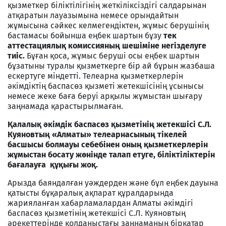
қызметкер бiлiктiлiгiнiң жеткiлiксiздiгi салдарынан
атқаратын лауазымына немесе орындайтын
жұмысына сәйкес келмегендiктен, жұмыс берушiнiң
бастамасы бойынша еңбек шартын бұзу
тек
аттестациялық комиссияның шешiмiне негiзделуге
тиiс.
Бұған қоса, жұмыс берушi осы еңбек шартын
бұзатыны туралы қызметкерге бiр ай бұрын жазбаша
ескертуге мiндеттi. Телеарна қызметкерлерін
әкімдіктің баспасөз қызметі жетекшісінің ұсынысы
немесе жеке баға беруі арқылы жұмыстан шығару
заңнамада қарастырылмаған.
Қалалық әкімдік баспасөз қызметінің жетекшісі С.Л.
Куяновтың «Алматы» телеарнасының тікелей
басшысы болмауы себебінен оның қызметкерлерін
жұмыстан босату жөнінде талап етуге, біліктіліктерін
бағалауға құқығы жоқ.
Арызда баяндалған уәждерден және бұл еңбек дауына
қатысты бұқаралық ақпарат құралдарында
жарияланған хабарламалардан Алматы әкімдігі
баспасөз қызметінің жетекшісі С.Л. Куяновтың
әрекеттерінде қолданыстағы заңнаманың бірқатар