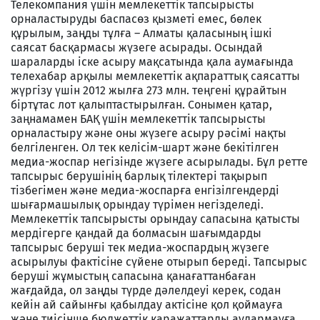
Телекомпания үшін мемлекеттік тапсырысты
орналастыруды баспасөз қызметі емес, бөлек
құрылым, заңды тұлға – Алматы қаласының ішкі
саясат басқармасы жүзеге асырады. Осындай
шараларды іске асыру мақсатында қала аумағында
телехабар арқылы мемлекеттік ақпараттық саясатты
жүргізу үшін 2012 жылға 273 млн. теңгені құрайтын
біртұтас лот қалыптастырылған. Сонымен қатар,
заңнамамен БАҚ үшін мемлекеттік тапсырысты
орналастыру және оны жүзеге асыру рәсімі нақты
белгіленген. Ол тек келісім-шарт және бекітілген
медиа-жоспар негізінде жүзеге асырылады. Бұл ретте
тапсырыс берушінің барлық тілектері тақырып
тізбегімен және медиа-жоспарға енгізілгендерді
шығармашылық орындау түрімен негізделеді.
Мемлекеттік тапсырысты орындау сапасына қатысты
мердігерге қандай да болмасын шағымдарды
тапсырыс беруші тек медиа-жоспардың жүзеге
асырылуы фактісіне сүйене отырып береді. Тапсырыс
беруші жұмыстың сапасына қанағаттанбаған
жағдайда, ол заңды түрде дәлелдеуі керек, содан
кейін ай сайынғы қабылдау актісіне қол қоймауға
және тиісінше бюджеттік қаражаттарды аудармауға