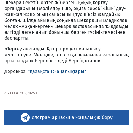
шекара бекетін өртеп жіберген. Құқық қорғау
органдарының мәлімдеуінше, оқиға себебі «ішкі дау-
жанжал және оның санасының түсініксіз жағдайы»
болған. Шілде айының соңында шекарашы Владислав
Челах «Арқанкерген» шекара заставасында 15 адамды
өлтірді деген айып бойынша берген түсініктемесінен
бас тартты.
«Тергеу аяқталды. Қазір процеспен танысу
жүргізілуде. Меніңше, істі сотқа шамамаен қарашаның
ортасында жібереді», - деді Берліқожанов.
Дереккөз:
"Қазақстан жаңалықтары"
4 қазан 2012, 16:53
Телеграм арнасына жаңалық жіберу