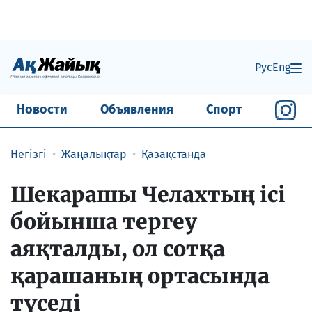
Рус
Eng
Новости
Объявления
Спорт
Негізгі
Жаңалықтар
Қазақстанда
Шекарашы Челахтың ісі
бойынша тергеу
аяқталды, ол сотқа
қарашаның ортасында
түседі