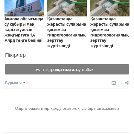
Пікірлер
Бұл тақырыпқа пікір жазу жабық
Бұрынғы
Әзірге ешкім пікір қалдырған жоқ, сіз бірінші жазыңыз