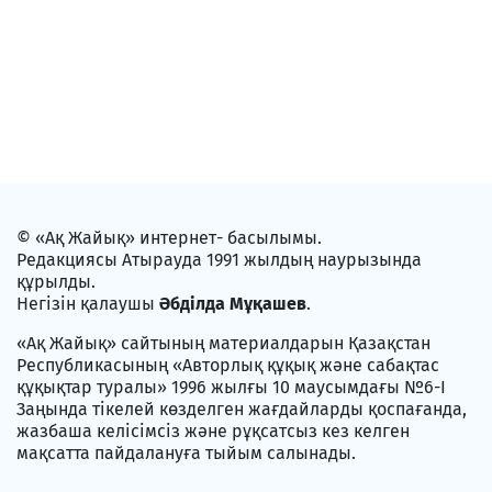
© «Ақ Жайық» интернет- басылымы.
Редакциясы Атырауда 1991 жылдың наурызында
құрылды.
Негізін қалаушы
Әбділда Мұқашев
.
«Ақ Жайық» сайтының материалдарын Қазақстан
Республикасының «Авторлық құқық және сабақтас
құқықтар туралы» 1996 жылғы 10 маусымдағы №6-I
Заңында тікелей көзделген жағдайларды қоспағанда,
жазбаша келісімсіз және рұқсатсыз кез келген
мақсатта пайдалануға тыйым салынады.