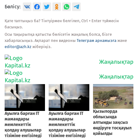
Бөлісу:
Қате таптыңыз ба? Тінтуірмен белгілеп, Ctrl + Enter түймесін
басыңыз.
Осы тақырыпқа қатысты бөлісетін жаңалық болса, бізге
хабарласыңыз. Ақпарат пен видеоны
Телеграм арнамызға
және
editor@azh.kz
жіберіңіз.