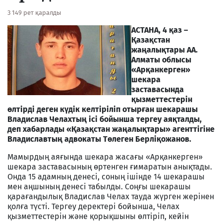
3 149 рет қаралды
АСТАНА, 4 қаз –
Қазақстан
жаңалықтары АА.
Алматы облысы
«Арқанкерген»
шекара
заставасында
қызметтестерін
өлтірді деген күдік келтіріліп отырған шекарашы
Владислав Челахтың ісі бойынша тергеу аяқталды,
деп хабарлады «Қазақстан жаңалықтары» агенттігіне
Владиславтың адвокаты Төлеген Берліқожанов.
Мамырдың аяғында шекара жасағы «Арқанкерген»
шекара заставасының өртенген ғимаратын анықтады.
Онда 15 адамның денесі, соның ішінде 14 шекарашы
мен аңшының денесі табылды. Соңғы шекарашы
қарағандылық Владислав Челах тауда жүрген жерінен
қолға түсті. Тергеу деректері бойынша, Челах
қызметтестерін және қорықшыны өлтіріп, кейін