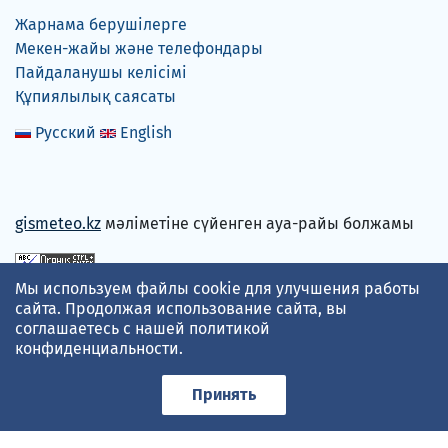
Жарнама берушілерге
Мекен-жайы және телефондары
Пайдаланушы келісімі
Құпиялылық саясаты
Русский
English
gismeteo.kz
мәліметіне сүйенген ауа-райы болжамы
Мы используем файлы cookie для улучшения работы
Төлем карталарын қабылдаймыз
сайта. Продолжая использование сайта, вы
соглашаетесь с нашей
политикой
конфиденциальности
.
Принять