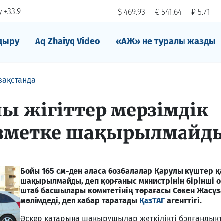
 +33.9
$ 469.93
€ 541.64
₽ 5.71
дыру
Aq Zhaiyq Video
«АЖ» не туралы жазды
зақстанда
лы жігіттер мерзімдік
ызметке шақырылмайд
Бойы 165 см-ден аласа
бозбалалар
Қарулы к
үштер
қ
ша
қырыл
майды
, деп қорғаныс министрінің бірінші
штаб басшылары комитетінің төрағасы Сәкен Жасұз
мәлімдеді, деп хабар таратады
ҚазТАГ
агенттігі.
Әскер қатарына шақырушылар жеткілікті болғандық