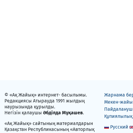
© «Ақ Жайық» интернет- басылымы.
Жарнама бе
Редакциясы Атырауда 1991 жылдың
Мекен-жайы
наурызында құрылды.
Пайдаланушы
Негізін қалаушы
Әбділда Мұқашев
.
Құпиялылық
«Ақ Жайық» сайтының материалдарын
Русский
Қазақстан Республикасының «Авторлық