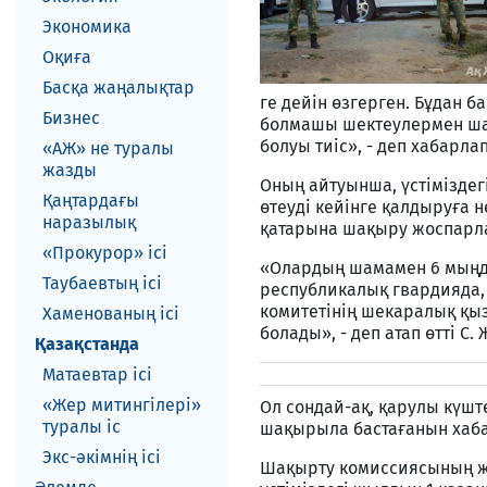
Экономика
Оқиға
Басқа жаңалықтар
ге дейін өзгерген. Бұдан 
Бизнес
болмашы шектеулермен шақы
болуы тиіс», - деп хабарла
«АЖ» не туралы
жазды
Оның айтуынша, үстіміздег
Қаңтардағы
өтеуді кейінге қалдыруға 
наразылық
қатарына шақыру жоспарл
«Прокурор» ісі
«Олардың шамамен 6 мыңда
Таубаевтың ісі
республикалық гвардияда, і
комитетінің шекаралық қыз
Хаменованың ісі
болады», - деп атап өтті С.
Қазақстанда
Матаевтар ici
«Жер митингілері»
Ол сондай-ақ, қарулы күшт
туралы іс
шақырыла бастағанын хаб
Экс-әкiмнiң iсi
Шақырту комиссиясының жұ