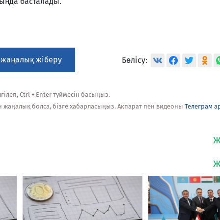
нында басталады.
 жаңалық жіберу
Бөлісу:
ілеп, Ctrl + Enter түймесін басыңыз.
н жаңалық болса, бізге хабарласыңыз. Ақпарат пен видеоны
Телеграм а