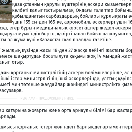
Қазақстанның қарулы күштерінің әскери қызметкерл
келбеті қалыптастырылмақ. Ондағы талаптар бойын
қабылданатын сарбаздардың бойлары құрлықтағы ә
үшін 155 см-ден 165-ке, аэромобиль әскерлері үшін 16
басқа, егер бұрын медициналық көрсеткіштер жедел әскери
руға мүмкіндік берсе, қазіргі талап бойынша жауынгерд
пты ол жұма күні «Казахстанская правда» газетіне.
і жылдың күзінде жасы 18-ден 27 жасқа дейінгі жастағы 
немесе шақыртудан босатылуға құқығы жоқ 14 мыңдай жас
анып отыр.
йы қорғаныс министрлігінің әскери бөлімшелерінде, ал
шкі істер министрлігінің ішкі әскерлерінде, ұлттық қауіпс
меті мен төтенше жағдайлар жөніндегі министрлікте қызм
 Жасұзақов.
ер қатарына жоғарғы және орта арнаулы білімі бар жаста
арлады.
мысы қорғаныс істері жөніндегі барлық департаменттер