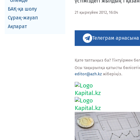
Әлемде
үстіміздегі жылдың 1 қаза
БАҚ-қа шолу
21 қыркүйек 2012, 16:04
Сұрақ-жауап
Ақпарат
Телеграм арнасына
Қате таптыңыз ба? Тінтуірмен белг
Осы тақырыпқа қатысты бөлісеті
editor@azh.kz
жіберіңіз.