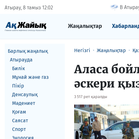
В Атырау
Атырау, 8 тамыз
12
02
Жаңалықтар
Хабарлан
Негізгі
Жаңалықтар
Қа
Барлық жаңалық
Атырауда
Аласа бой
Билік
Мұнай және газ
әскери қ
Пікір
Денсаулық
3 517 рет қаралды
Мәдениет
Қоғам
Саясат
Спорт
Экология