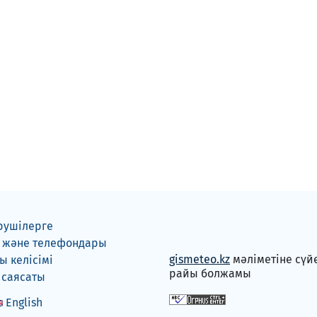
рушілерге
 және телефондары
gismeteo.kz
мәліметіне сүй
 келісімі
райы болжамы
 саясаты
English