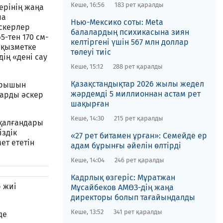
Кеше, 16:56
183 рет қаралды
ерінің жаңа
ша
Нью-Мексико соты​: Meta
скерлер
балалардың психикасына зиян
5-тен 170 см-
келтіргені үшін 567 млн доллар
 қызметке
төлеуі тиіс
ің «дені сау
Кеше, 15:12
288 рет қаралды
Қазақстандықтар 2026 жылы жедел
борышын
жәрдемді 5 миллионнан астам рет
тарды әскер
шақырған
Кеше, 14:30
215 рет қаралды
 қалғандары
іздік
«27 рет битамен ұрған»: Семейде ер
ет ететін
адам бұрынғы әйелін өлтірді
Кеше, 14:04
246 рет қаралды
Кадрлық өзгеріс: Мұратжан
р жиі
Мұсайбеков АМӨЗ-дің жаңа
директоры болып ​тағайындалды
Кеше, 13:52
341 рет қаралды
де