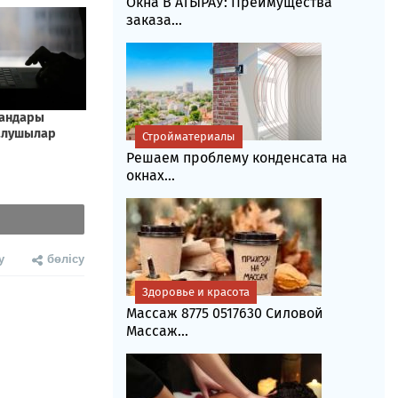
Окна В АТЫРАУ: Преимущества
заказа...
Стройматериалы
Решаем проблему конденсата на
окнах...
у
бөлісу
Здоровье и красота
Массаж 8775 0517630 Силовой
Массаж...