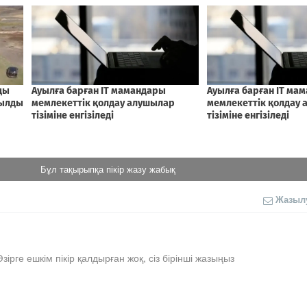
Бұл тақырыпқа пікір жазу жабық
Жазыл
Әзірге ешкім пікір қалдырған жоқ, сіз бірінші жазыңыз