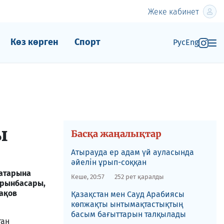
Жеке кабинет
Көз көрген
Спорт
Рус
Eng
ы
Басқа жаңалықтар
Атырауда ер адам үй ауласында
әйелін ұрып-соққан
атарына
Кеше, 20:57
252 рет қаралды
 орынбасары,
ақов
Қазақстан мен Сауд Арабиясы
көпжақты ынтымақтастықтың
басым бағыттарын талқылады
тан