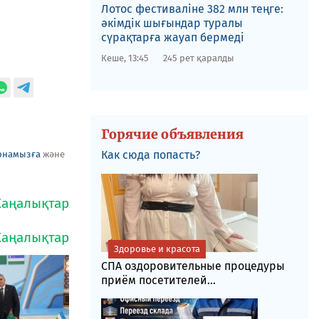
Лотос фестиваліне​ 382 млн теңге:
әкімдік шығындар туралы
сүрақтарға жауап бермеді
Кеше, 13:45
245 рет қаралды
Горячие объявления
Как сюда попасть?
рнамызға
және
Здоровье и красота
СПА оздоровительные процедуры
приём посетителей...