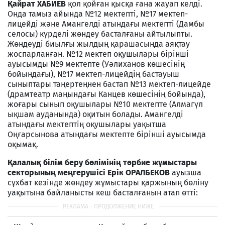
Қайрат ХАБИЕВ
қол қойған қысқа ғана жауап келді.
Онда тамыз айында №12 мектепті, №17 мектеп-
лицейді және Амангелді атындағы мектепті (Дамбы
селосы) күрделі жөндеу басталғаны айтылыпты.
Жөндеуді биылғы жылдың қарашасында аяқтау
жоспарланған. №12 мектеп оқушылары бірінші
ауысымды №9 мектепте (Уәлиханов көшесінің
бойындағы), №17 мектеп-лицейдің бастауыш
сыныптары таңертеңнен бастап №13 мектеп-лицейде
(драмтеатр маңындағы Канцев көшесінің бойында),
жоғары сынып оқушылары №10 мектепте (Алмагүл
ықшам ауданында) оқитын болады. Амангелді
атындағы мектептің оқушылары уақытша
Оңғарсынова атындағы мектепте бірінші ауысымда
оқымақ.
Қалалық білім беру бөлімінің тәрбие жұмыстары
секторының меңгерушісі Ерік ОРАЛБЕКОВ
ауызша
сұхбат кезінде жөндеу жұмыстары қаржының бөліну
уақытына байланысты кеш басталғанын атап өтті: