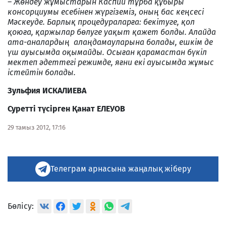
– Жөндеу жұмыстарын Каспий тұрба құбыры
консорциумы есебінен жүргіземіз, оның бас кеңсесі
Мәскеуде. Барлық процедураларға: бекітуге, қол
қоюға, қаржылар бөлуге уақыт қажет болды. Алайда
ата-аналардың алаңдамауларына болады, ешкім де
үш ауысымда оқымайды. Осыған қарамастан бүкіл
мектеп әдеттегі режимде, яғни екі ауысымда жұмыс
істейтін болады.
Зульфия ИСКАЛИЕВА
Суретті түсірген Қанат ЕЛЕУОВ
29 тамыз 2012, 17:16
Телеграм арнасына жаңалық жіберу
Бөлісу: