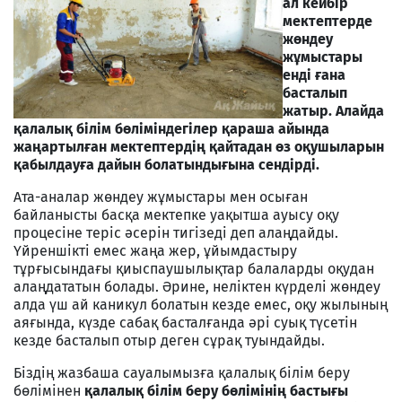
ал кейбір
мектептерде
жөндеу
жұмыстары
енді ғана
басталып
жатыр. Алайда
қалалық білім бөліміндегілер қараша айында
жаңартылған мектептердің қайтадан өз оқушыларын
қабылдауға дайын болатындығына сендірді.
Ата-аналар жөндеу жұмыстары мен осыған
байланысты басқа мектепке уақытша ауысу оқу
процесіне теріс әсерін тигізеді деп алаңдайды.
Үйреншікті емес жаңа жер, ұйымдастыру
тұрғысындағы қиыспаушылықтар балаларды оқудан
алаңдататын болады. Әрине, неліктен күрделі жөндеу
алда үш ай каникул болатын кезде емес, оқу жылының
аяғында, күзде сабақ басталғанда әрі суық түсетін
кезде басталып отыр деген сұрақ туындайды.
Біздің жазбаша сауалымызға қалалық білім беру
бөлімінен
қалалық білім беру бөлімінің бастығы