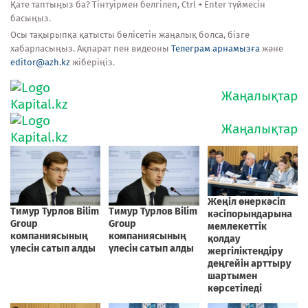
Қате таптыңыз ба? Тінтуірмен белгілеп, Ctrl + Enter түймесін
басыңыз.
Осы тақырыпқа қатысты бөлісетін жаңалық болса, бізге
хабарласыңыз. Ақпарат пен видеоны
Телеграм арнамызға
және
editor@azh.kz
жіберіңіз.