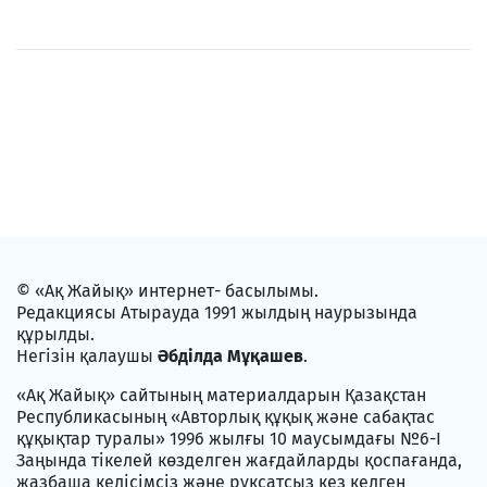
© «Ақ Жайық» интернет- басылымы.
Редакциясы Атырауда 1991 жылдың наурызында
құрылды.
Негізін қалаушы
Әбділда Мұқашев
.
«Ақ Жайық» сайтының материалдарын Қазақстан
Республикасының «Авторлық құқық және сабақтас
құқықтар туралы» 1996 жылғы 10 маусымдағы №6-I
Заңында тікелей көзделген жағдайларды қоспағанда,
жазбаша келісімсіз және рұқсатсыз кез келген