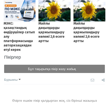
Пікірлер
Бұл тақырыпқа пікір жазу жабық
Бұрынғы
Әзірге ешкім пікір қалдырған жоқ, сіз бірінші жазыңыз