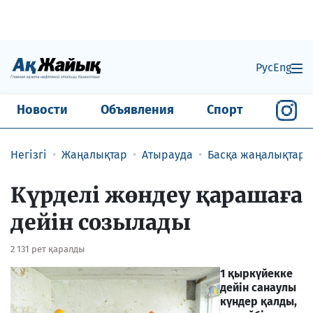
Рус
Eng
Новости
Объявления
Спорт
Негізгі
Жаңалықтар
Атырауда
Басқа жаңалықтар
Күрделі жөндеу қарашаға
дейін созылады
2 131 рет қаралды
1 қыркүйекке
дейін санаулы
күндер қалды,