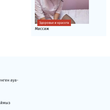
Здоровье и красота
Массаж
енген ауа-
аймыз