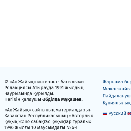
© «Ақ Жайық» интернет- басылымы.
Жарнама бе
Редакциясы Атырауда 1991 жылдың
Мекен-жайы
наурызында құрылды.
Пайдаланушы
Негізін қалаушы
Әбділда Мұқашев
.
Құпиялылық
«Ақ Жайық» сайтының материалдарын
Русский
Қазақстан Республикасының «Авторлық
құқық және сабақтас құқықтар туралы»
1996 жылғы 10 маусымдағы №6-I