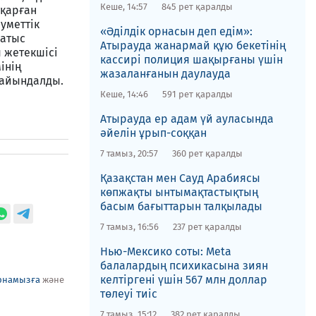
Кеше, 14:57
845 рет қаралды
тқарған
уметтік
«Әділдік орнасын деп едім»:
Батыс
Атырауда жанармай құю бекетінің
 жетекшісі
кассирі полиция шақырғаны үшін
інің
жазаланғанын даулауда
ғайындалды.
Кеше, 14:46
591 рет қаралды
Атырауда ер адам үй ауласында
әйелін ұрып-соққан
7 тамыз, 20:57
360 рет қаралды
Қазақстан мен Сауд Арабиясы
көпжақты ынтымақтастықтың
басым бағыттарын талқылады
7 тамыз, 16:56
237 рет қаралды
Нью-Мексико соты​: Meta
балалардың психикасына зиян
келтіргені үшін 567 млн доллар
рнамызға
және
төлеуі тиіс
7 тамыз, 15:12
382 рет қаралды