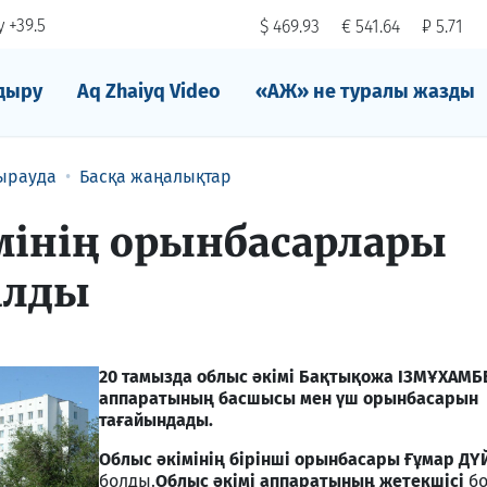
 +39.5
$ 469.93
€ 541.64
₽ 5.71
дыру
Aq Zhaiyq Video
«АЖ» не туралы жазды
ырауда
Басқа жаңалықтар
мінің орынбасарлары
алды
20 тамызда облыс әкімі Бақтықожа ІЗМҰХАМБ
аппаратының басшысы мен үш орынбасарын
тағайындады.
Облыс әкімінің бірінші орынбасары Ғұмар Д
болды.
Облыс әкімі аппаратының жетекшісі
б