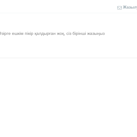
Жазыл
Әзірге ешкім пікір қалдырған жоқ, сіз бірінші жазыңыз