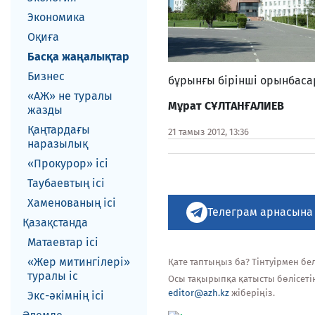
Экономика
Оқиға
Басқа жаңалықтар
Бизнес
бұрынғы бірінші орынбас
«АЖ» не туралы
М
ұ
рат С
Ұ
ЛТАН
Ғ
АЛИЕВ
жазды
Қаңтардағы
21 тамыз 2012, 13:36
наразылық
«Прокурор» ісі
Таубаевтың ісі
Хаменованың ісі
Телеграм арнасына
Қазақстанда
Матаевтар ici
«Жер митингілері»
Қате таптыңыз ба? Тінтуірмен белг
туралы іс
Осы тақырыпқа қатысты бөлісеті
editor@azh.kz
жіберіңіз.
Экс-әкiмнiң iсi