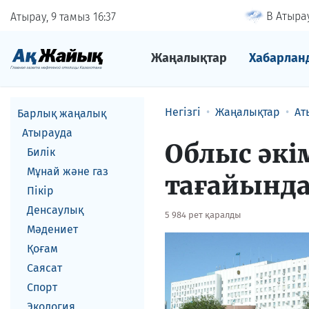
В Атырау
Атырау, 9 тамыз
16
37
Жаңалықтар
Хабарлан
Негізгі
Жаңалықтар
Ат
Барлық жаңалық
Атырауда
Облыс әкі
Билік
Мұнай және газ
тағайынд
Пікір
Денсаулық
5 984 рет қаралды
Мәдениет
Қоғам
Саясат
Спорт
Экология