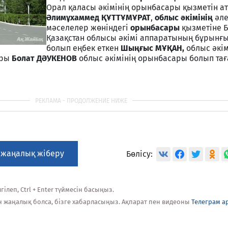
Орал қаласы әкімінің орынбасары қызметін а
Әлимұхаммед ҚҰТТҰМҰРАТ
,
облыс әкімінің
әле
мәселелер жөніндегі
орынбасары
қызметіне 
Қазақстан облысы әкімі аппаратының бұрынғы
болып еңбек еткен
Шыңғыс МҰҚАН,
облыс әкім
ары
Болат ДӘУКЕНОВ
облыс әкімінің орынбасары болып та
 жаңалық жіберу
Бөлісу:
ілеп, Ctrl + Enter түймесін басыңыз.
н жаңалық болса, бізге хабарласыңыз. Ақпарат пен видеоны
Телеграм а