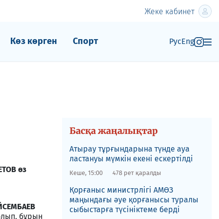
Жеке кабинет
Көз көрген
Спорт
Рус
Eng
Басқа жаңалықтар
Атырау тұрғындарына түнде ауа
ластануы мүмкін екені ескертілді
ЕТОВ өз
Кеше, 15:00
478 рет қаралды
Қорғаныс министрлігі АМӨЗ
маңындағы әуе қорғанысы туралы
ҮЙСЕМБАЕВ
сыбыстарға түсініктеме берді
олып, бұрын