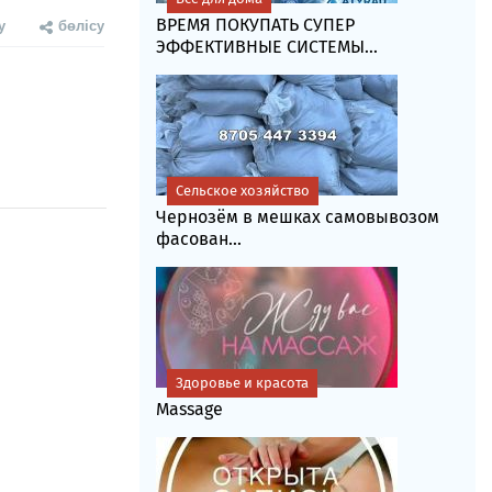
у
бөлісу
ВРЕМЯ ПОКУПАТЬ СУПЕР
ЭФФЕКТИВНЫЕ СИСТЕМЫ...
Сельское хозяйство
Чернозём в мешках самовывозом
фасoван...
Здоровье и красота
Massage