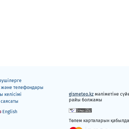
рушілерге
 және телефондары
gismeteo.kz
мәліметіне сүй
 келісімі
райы болжамы
 саясаты
English
Төлем карталарын қабылд