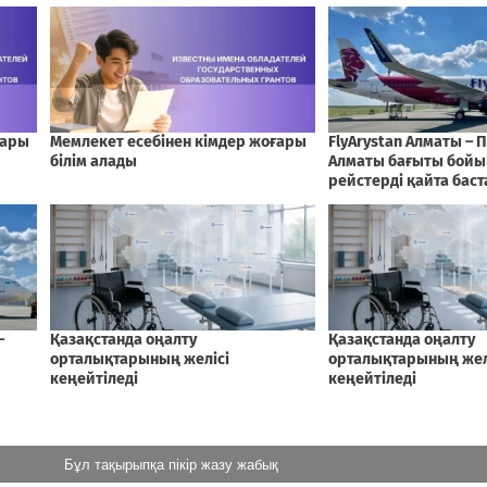
Бұл тақырыпқа пікір жазу жабық