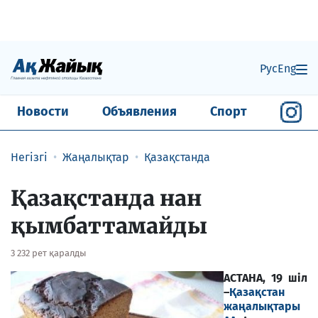
Рус
Eng
Новости
Объявления
Спорт
Негізгі
Жаңалықтар
Қазақстанда
Қазақстанда нан
қымбаттамайды
3 232 рет қаралды
АСТАНА, 19 шіл
–
Қазақстан
жаңалықтары