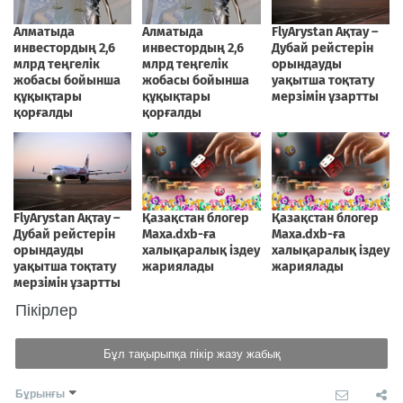
Пікірлер
Бұл тақырыпқа пікір жазу жабық
Бұрынғы