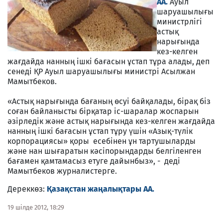
АА.
Ауыл
шаруашылығы
министрлігі
астық
нарығында
кез-келген
жағдайда нанның ішкі бағасын ұстап тұра алады, деп
сенеді ҚР Ауыл шаруашылығы министрі Асылжан
Мамытбеков.
«Астық нарығында бағаның өсуі байқалады, бірақ біз
соған байланысты бірқатар іс-шаралар жоспарын
әзірледік және астық нарығында кез-келген жағдайда
нанның ішкі бағасын ұстап тұру үшін «Азық-түлік
корпорациясы» қоры есебінен ұн тартушыларды
және нан шығаратын кәсіпорындарды белгіленген
бағамен қамтамасыз етуге дайынбыз», - деді
Мамытбеков журналистерге.
Дереккөз:
Қазақстан жаңалықтары АА.
19 шілде 2012, 18:29