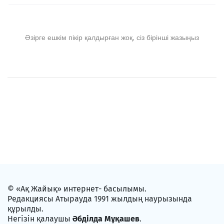
Әзірге ешкім пікір қалдырған жоқ, сіз бірінші жазыңыз
© «Ақ Жайық» интернет- басылымы.
Редакциясы Атырауда 1991 жылдың наурызында
құрылды.
Негізін қалаушы
Әбділда Мұқашев
.