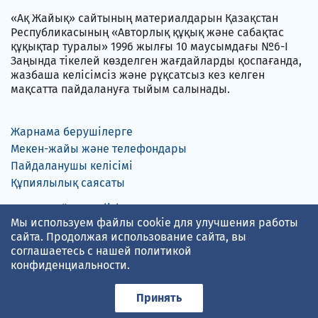
«Ақ Жайық» сайтының материалдарын Қазақстан
Республикасының «Авторлық құқық және сабақтас
құқықтар туралы» 1996 жылғы 10 маусымдағы №6-I
Заңында тікелей көзделген жағдайларды қоспағанда,
жазбаша келісімсіз және рұқсатсыз кез келген
мақсатта пайдалануға тыйым салынады.
Жарнама берушілерге
Мекен-жайы және телефондары
Пайдаланушы келісімі
Құпиялылық саясаты
Русский
English
Мы используем файлы cookie для улучшения работы
сайта. Продолжая использование сайта, вы
соглашаетесь с нашей
политикой
конфиденциальности
.
gismeteo.kz
мәліметіне сүйенген ауа-райы болжамы
Принять