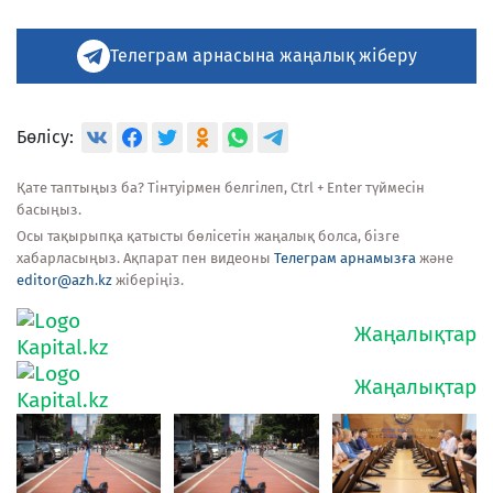
Телеграм арнасына жаңалық жіберу
Бөлісу:
Қате таптыңыз ба? Тінтуірмен белгілеп, Ctrl + Enter түймесін
басыңыз.
Осы тақырыпқа қатысты бөлісетін жаңалық болса, бізге
хабарласыңыз. Ақпарат пен видеоны
Телеграм арнамызға
және
editor@azh.kz
жіберіңіз.