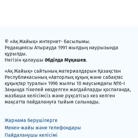
© «Ақ Жайық» интернет- басылымы.
Редакциясы Атырауда 1991 жылдың наурызында
құрылды.
Негізін қалаушы
Әбділда Мұқашев
.
«Ақ Жайық» сайтының материалдарын Қазақстан
Республикасының «Авторлық құқық және сабақтас
құқықтар туралы» 1996 жылғы 10 маусымдағы №6-I
Заңында тікелей көзделген жағдайларды қоспағанда,
жазбаша келісімсіз және рұқсатсыз кез келген
мақсатта пайдалануға тыйым салынады.
Жарнама берушілерге
Мекен-жайы және телефондары
Пайдаланушы келісімі