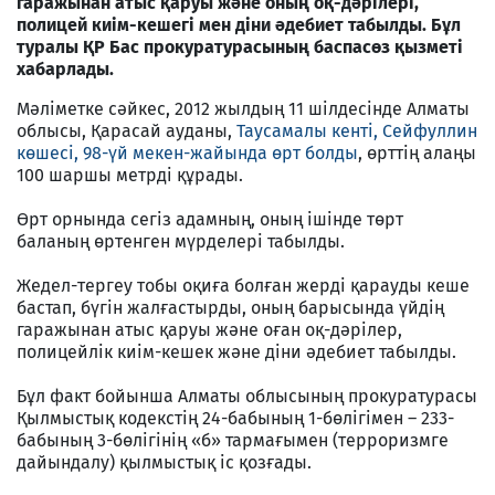
гаражынан атыс қаруы және оның оқ-дәрілері,
полицей киім-кешегі мен діни әдебиет табылды. Бұл
туралы ҚР Бас прокуратурасының баспасөз қызметі
хабарлады.
Мәліметке сәйкес, 2012 жылдың 11 шілдесінде Алматы
облысы, Қарасай ауданы,
Таусамалы кенті, Сейфуллин
көшесі, 98-үй мекен-жайында өрт болды
, өрттің алаңы
100 шаршы метрді құрады.
Өрт орнында сегіз адамның, оның ішінде төрт
баланың өртенген мүрделері табылды.
Жедел-тергеу тобы оқиға болған жерді қарауды кеше
бастап, бүгін жалғастырды, оның барысында үйдің
гаражынан атыс қаруы және оған оқ-дәрілер,
полицейлік киім-кешек және діни әдебиет табылды.
Бұл факт бойынша Алматы облысының прокуратурасы
Қылмыстық кодекстің 24-бабының 1-бөлігімен – 233-
бабының 3-бөлігінің «б» тармағымен (терроризмге
дайындалу) қылмыстық іс қозғады.