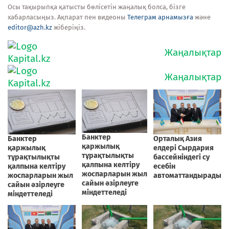
Осы тақырыпқа қатысты бөлісетін жаңалық болса, бізге
хабарласыңыз. Ақпарат пен видеоны
Телеграм арнамызға
және
editor@azh.kz
жіберіңіз.