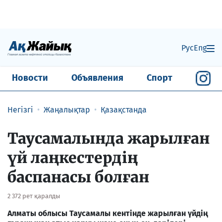
Рус
Eng
Новости
Объявления
Спорт
Негізгі
Жаңалықтар
Қазақстанда
Таусамалында жарылған
үй лаңкестердің
баспанасы болған
2 372 рет қаралды
Алматы облысы Таусамалы кентінде жарылған үйдің