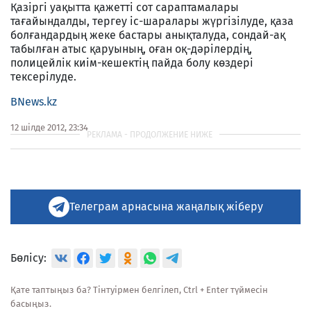
Қазіргі уақытта қажетті сот сараптамалары
тағайындалды, тергеу іс-шаралары жүргізілуде, қаза
болғандардың жеке бастары анықталуда, сондай-ақ
табылған атыс қаруының, оған оқ-дәрілердің,
полицейлік киім-кешектің пайда болу көздері
тексерілуде.
BNews.kz
12 шілде 2012, 23:34
Телеграм арнасына жаңалық жіберу
Бөлісу:
Қате таптыңыз ба? Тінтуірмен белгілеп, Ctrl + Enter түймесін
басыңыз.