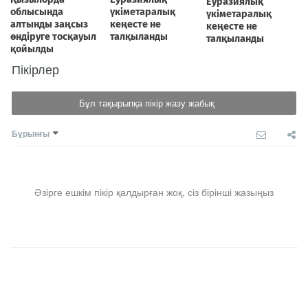
Пікірлер
Бұл тақырыпқа пікір жазу жабық
Бұрынғы
Әзірге ешкім пікір қалдырған жоқ, сіз бірінші жазыңыз