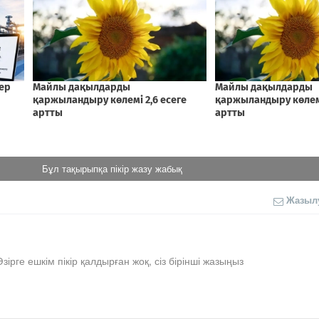
Бұл тақырыпқа пікір жазу жабық
Жазыл
Әзірге ешкім пікір қалдырған жоқ, сіз бірінші жазыңыз