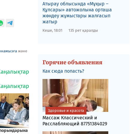
​Атырау облысында «Мұқыр –
Құлсары» автожолына орташа
жөндеу жұмыстары жалғасып
жатыр
Кеше, 18:01
135 рет қаралды
рнамызға
және
Горячие объявления
Как сюда попасть?
Здоровье и красота
Массаж Классический и
Расслабляющий 87751384029