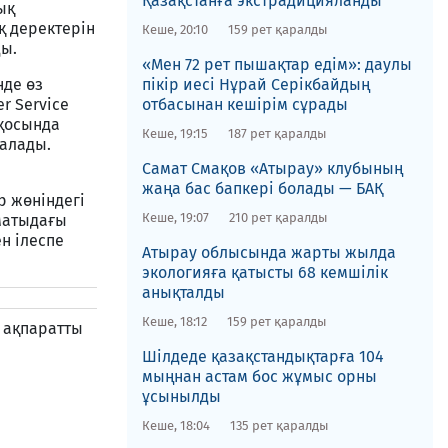
Қазақстанға экстрадицияланды
ық
қ деректерін
Кеше, 20:10
159 рет қаралды
ды.
«Мен 72 рет пышақтар едім»: даулы
де өз
пікір иесі Нұрай Серікбайдың
r Service
отбасынан кешірім сұрады
 қосында
Кеше, 19:15
187 рет қаралды
 алады.
​Самат Смақов «Атырау» клубының
жаңа бас бапкері болады — БАҚ
 жөніндегі
Кеше, 19:07
210 рет қаралды
матыдағы
н ілеспе
​Атырау облысында жарты жылда
экологияға қатысты 68 кемшілік
анықталды
Кеше, 18:12
159 рет қаралды
қ ақпаратты
​Шілдеде қазақстандықтарға 104
мыңнан астам бос жұмыс орны
ұсынылды
Кеше, 18:04
135 рет қаралды