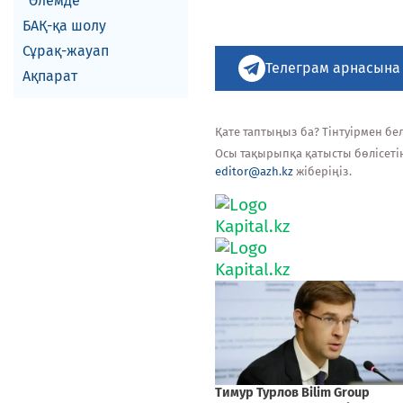
Әлемде
БАҚ-қа шолу
Сұрақ-жауап
Телеграм арнасына
Ақпарат
Қате таптыңыз ба? Тінтуірмен белг
Осы тақырыпқа қатысты бөлісеті
editor@azh.kz
жіберіңіз.