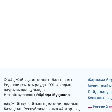
© «Ақ Жайық» интернет- басылымы.
Жарнама бе
Редакциясы Атырауда 1991 жылдың
Мекен-жайы
наурызында құрылды.
Пайдаланушы
Негізін қалаушы
Әбділда Мұқашев
.
Құпиялылық
«Ақ Жайық» сайтының материалдарын
Русский
Қазақстан Республикасының «Авторлық