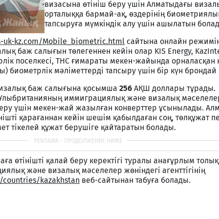
визасына өтініш беру үшін Алматыдағы визал
орталыққа бармай-ақ, өздерінің биометриялы
тапсыруға мүмкіндік алу үшін ашылатын бола
fs-uk-kz.com/Mobile_biometric.html
сайтына онлайн режимін
алық баж салығын төлегеннен кейін олар KIS Energy, KazInte
рлік поселкесі, ТНС ғимараты мекен-жайында орналасқан
) биометрлік мәліметтерді тапсыру үшін бір күн брондай
 визалық баж салығына қосымша
256
АҚШ доллары тұрады.
 Ұлыбританияның иммиграциялық және визалық мәселелер
іберу үшін мекен-жай жазылған конверттер ұсынылады. Ал
нішті қарағаннан кейін шешім қабылдаған соң, төлқұжат пе
ет тікелей құжат берушіге қайтаратын болады.
аға өтінішті қалай беру керектігі туралы анағұрлым толы
ялық және визалық мәселелер жөніндегі агенттігінің
/countries/kazakhstan
веб-сайтынан табуға болады.