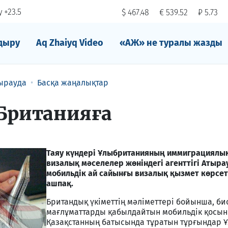
 +23.5
$ 467.48
€ 539.52
₽ 5.73
дыру
Aq Zhaiyq Video
«АЖ» не туралы жазды
ырауда
Басқа жаңалықтар
 Британияға
Таяу күндері Ұлыбританияның иммиграциялы
визалық мәселелер жөніндегі агенттігі Атыра
мобильдік ай сайынғы визалық қызмет көрсе
ашпақ.
Британдық үкіметтің мәліметтері бойынша, б
мағлұматтарды қабылдайтын мобильдік қосын
Қазақстанның батысында тұратын тұрғындар 