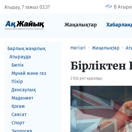
В Атырау
Атырау, 7 тамыз
03
37
Жаңалықтар
Хабарлан
Негізгі
Жаңалықтар
Ат
Барлық жаңалық
Атырауда
Бірліктен
Билік
Мұнай және газ
2 032 рет қаралды
Пікір
Денсаулық
Мәдениет
Қоғам
Саясат
Спорт
Экология