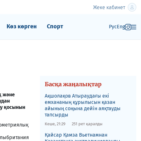
Жеке кабинет
Көз көрген
Спорт
Рус
Eng
Басқа жаңалықтар
қ және
Ақшолақов Атыраудағы екі
удан
емхананың құрылысын қазан
ту қосынын
айының соңына дейін аяқтауды
тапсырды
Кеше, 21:29
251 рет қаралды
иометриялық
​Қайсар Қамза Вьетнамнан
Ұлыбритания