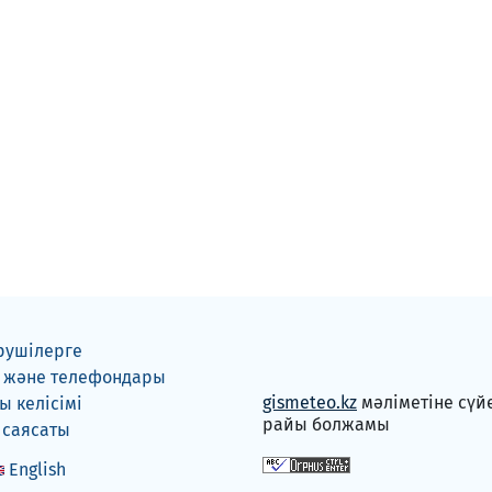
рушілерге
 және телефондары
gismeteo.kz
мәліметіне сүй
 келісімі
райы болжамы
 саясаты
English