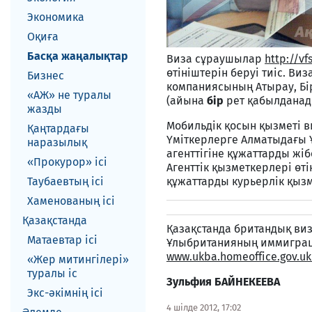
Экономика
Оқиға
Басқа жаңалықтар
Виза сұраушылар
http://v
өтініштерін беруі тиіс. Виз
Бизнес
компаниясының Атырау, Бі
«АЖ» не туралы
(айына
бір
рет қабылданады
жазды
Мобильдік қосын қызметі
Қаңтардағы
Үміткерлерге Алматыдағы
наразылық
агенттігіне құжаттарды ж
«Прокурор» ісі
Агенттік қызметкерлері өті
Таубаевтың ісі
құжаттарды курьерлік қызм
Хаменованың ісі
Қазақстанда
Қазақстанда британдық виз
Матаевтар ici
Ұлыбританияның иммиграци
www.ukba.homeoffice.gov.uk
«Жер митингілері»
туралы іс
Зульфия БАЙНЕКЕЕВА
Экс-әкiмнiң iсi
4 шілде 2012, 17:02