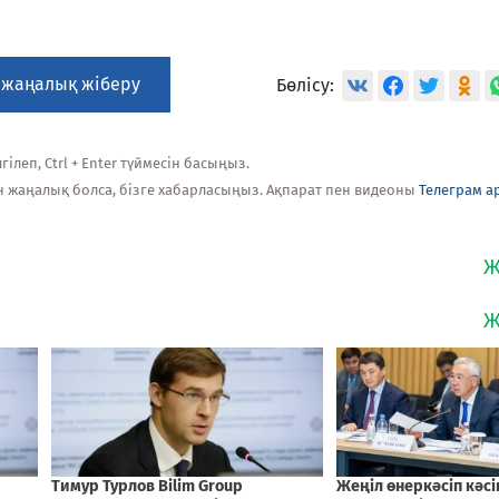
 жаңалық жіберу
Бөлісу:
ілеп, Ctrl + Enter түймесін басыңыз.
н жаңалық болса, бізге хабарласыңыз. Ақпарат пен видеоны
Телеграм а