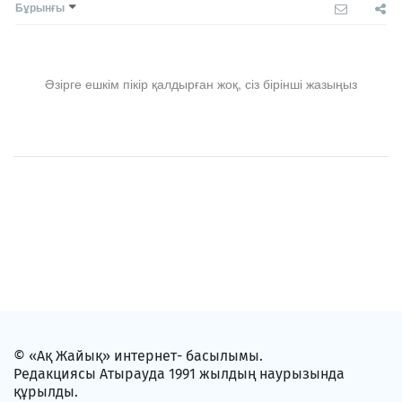
Бұрынғы
Әзірге ешкім пікір қалдырған жоқ, сіз бірінші жазыңыз
© «Ақ Жайық» интернет- басылымы.
Редакциясы Атырауда 1991 жылдың наурызында
құрылды.