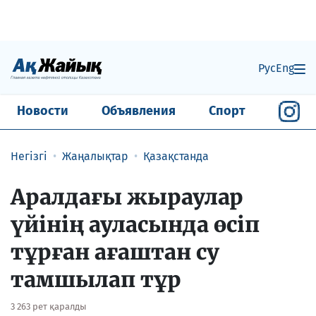
Рус
Eng
Новости
Объявления
Спорт
Негізгі
Жаңалықтар
Қазақстанда
Аралдағы жыраулар
үйінің ауласында өсіп
тұрған ағаштан су
тамшылап тұр
3 263 рет қаралды