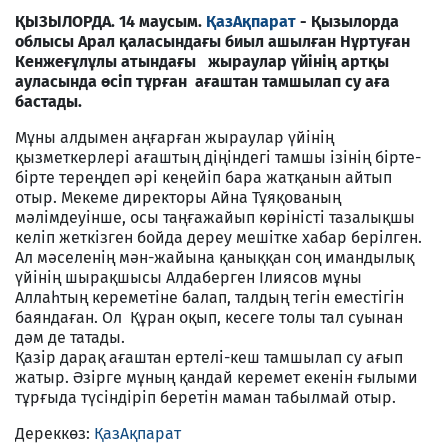
ҚЫЗЫЛОРДА. 14 маусым.
ҚазАқпарат
- Қызылорда
облысы Арал қаласындағы биыл ашылған Нұртуған
Кенжеғұлұлы атындағы жыраулар үйінің артқы
ауласында өсіп тұрған ағаштан тамшылап су аға
бастады.
Мұны алдымен аңғарған жыраулар үйінің
қызметкерлері ағаштың діңіндегі тамшы ізінің бірте-
бірте тереңдеп әрі кеңейіп бара жатқанын айтып
отыр. Мекеме директоры Айна Тұяқованың
мәлімдеуінше, осы таңғажайып көріністі тазалықшы
келіп жеткізген бойда дереу мешітке хабар берілген.
Ал мәселенің мән-жайына қаныққан соң имандылық
үйінің шырақшысы Алдаберген Ілиясов мұны
Аллаһтың кереметіне балап, талдың тегін еместігін
баяндаған. Ол Құран оқып, кесеге толы тал суынан
дәм де татады.
Қазір дарақ ағаштан ертелі-кеш тамшылап су ағып
жатыр. Әзірге мұның қандай керемет екенін ғылыми
тұрғыда түсіндіріп беретін маман табылмай отыр.
Дереккөз:
ҚазАқпарат