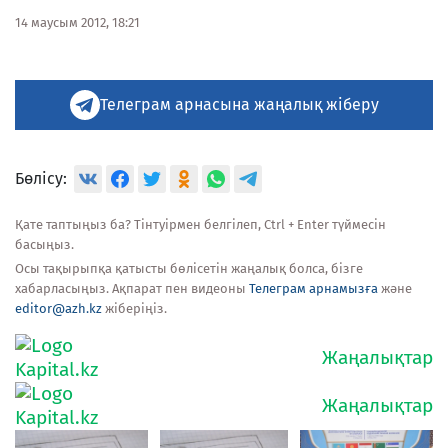
14 маусым 2012, 18:21
Телеграм арнасына жаңалық жіберу
Бөлісу:
Қате таптыңыз ба? Тінтуірмен белгілеп, Ctrl + Enter түймесін
басыңыз.
Осы тақырыпқа қатысты бөлісетін жаңалық болса, бізге
хабарласыңыз. Ақпарат пен видеоны
Телеграм арнамызға
және
editor@azh.kz
жіберіңіз.