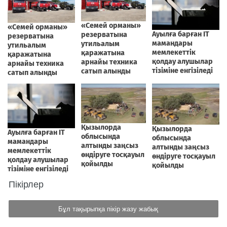
Пікірлер
Бұл тақырыпқа пікір жазу жабық