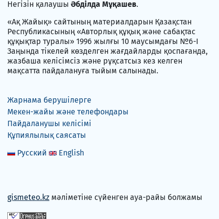
Негізін қалаушы
Әбділда Мұқашев
.
«Ақ Жайық» сайтының материалдарын Қазақстан
Республикасының «Авторлық құқық және сабақтас
құқықтар туралы» 1996 жылғы 10 маусымдағы №6-I
Заңында тікелей көзделген жағдайларды қоспағанда,
жазбаша келісімсіз және рұқсатсыз кез келген
мақсатта пайдалануға тыйым салынады.
Жарнама берушілерге
Мекен-жайы және телефондары
Пайдаланушы келісімі
Құпиялылық саясаты
Русский
English
gismeteo.kz
мәліметіне сүйенген ауа-райы болжамы