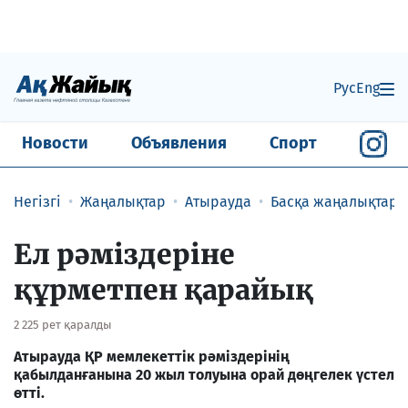
Рус
Eng
Новости
Объявления
Спорт
Негізгі
Жаңалықтар
Атырауда
Басқа жаңалықтар
Ел рәміздеріне
құрметпен қарайық
2 225 рет қаралды
Атырауда ҚР мемлекеттік рәміздерінің
қабылданғанына 20 жыл толуына орай дөңгелек үстел
өтті.