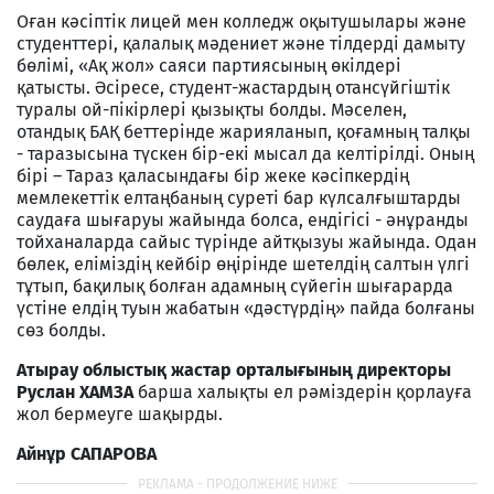
Оған кәсіптік лицей мен колледж оқытушылары және
студенттері, қалалық мәдениет және тілдерді дамыту
бөлімі, «Ақ жол» саяси партиясының өкілдері
қатысты. Әсіресе, студент-жастардың отансүйгіштік
туралы ой-пікірлері қызықты болды. Мәселен,
отандық БАҚ беттерінде жарияланып, қоғамның талқы
- таразысына түскен бір-екі мысал да келтірілді. Оның
бірі – Тараз қаласындағы бір жеке кәсіпкердің
мемлекеттік елтаңбаның суреті бар күлсалғыштарды
саудаға шығаруы жайында болса, ендігісі - әнұранды
тойханаларда сайыс түрінде айтқызуы жайында. Одан
бөлек, еліміздің кейбір өңірінде шетелдің салтын үлгі
тұтып, бақилық болған адамның сүйегін шығарарда
үстіне елдің туын жабатын «дәстүрдің» пайда болғаны
сөз болды.
Атырау облыстық жастар орталығының директоры
Руслан ХАМЗА
барша халықты ел рәміздерін қорлауға
жол бермеуге шақырды.
Айнұр САПАРОВА