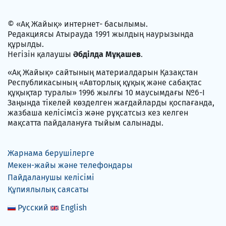
© «Ақ Жайық» интернет- басылымы.
Редакциясы Атырауда 1991 жылдың наурызында
құрылды.
Негізін қалаушы
Әбділда Мұқашев
.
«Ақ Жайық» сайтының материалдарын Қазақстан
Республикасының «Авторлық құқық және сабақтас
құқықтар туралы» 1996 жылғы 10 маусымдағы №6-I
Заңында тікелей көзделген жағдайларды қоспағанда,
жазбаша келісімсіз және рұқсатсыз кез келген
мақсатта пайдалануға тыйым салынады.
Жарнама берушілерге
Мекен-жайы және телефондары
Пайдаланушы келісімі
Құпиялылық саясаты
Русский
English