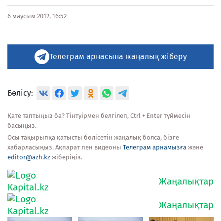
6 маусым 2012, 16:52
Телеграм арнасына жаңалық жіберу
Бөлісу:
Қате таптыңыз ба? Тінтуірмен белгілеп, Ctrl + Enter түймесін
басыңыз.
Осы тақырыпқа қатысты бөлісетін жаңалық болса, бізге
хабарласыңыз. Ақпарат пен видеоны
Телеграм арнамызға
және
editor@azh.kz
жіберіңіз.