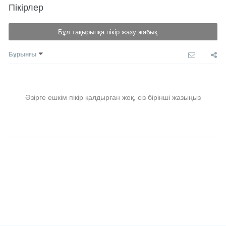
Пікірлер
Бұл тақырыпқа пікір жазу жабық
Бұрынғы
Әзірге ешкім пікір қалдырған жоқ, сіз бірінші жазыңыз