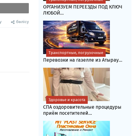
ОРГАНИЗУЕМ ПЕРЕЕЗДЫ ПОД КЛЮЧ
ЛЮБОЙ...
у
бөлісу
Транспортные, погрузочные
Перевозки на газелле из Атырау...
Здоровье и красота
СПА оздоровительные процедуры
приём посетителей...