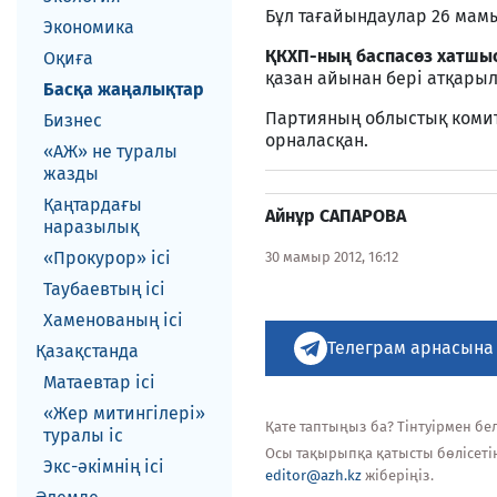
Бұл тағайындаулар 26 мамы
Экономика
ҚКХП-ның баспасөз хатш
Оқиға
қазан айынан бері атқары
Басқа жаңалықтар
Партияның облыстық комит
Бизнес
орналасқан.
«АЖ» не туралы
жазды
Қаңтардағы
Айнұр САПАРОВА
наразылық
«Прокурор» ісі
30 мамыр 2012, 16:12
Таубаевтың ісі
Хаменованың ісі
Телеграм арнасына
Қазақстанда
Матаевтар ici
«Жер митингілері»
Қате таптыңыз ба? Тінтуірмен белг
туралы іс
Осы тақырыпқа қатысты бөлісеті
Экс-әкiмнiң iсi
editor@azh.kz
жіберіңіз.