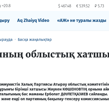
 +20.8
$ 467.48
€ 539.52
₽ 5.73
дыру
Aq Zhaiyq Video
«АЖ» не туралы жазды
ырауда
Басқа жаңалықтар
яның облыстық хатш
Коммунистік Халық Партиясы Атырау облыстық комитетіні
ұрынғы бірінші хатшысы Жәукен КӨШЕНОВТІҢ орнына ай
талығының бас маманы Ерболат ДӘУЛЕТҚАЗИЕВ сайланды
і және енді ол партияның бақылау-тексеру комиссиясыны