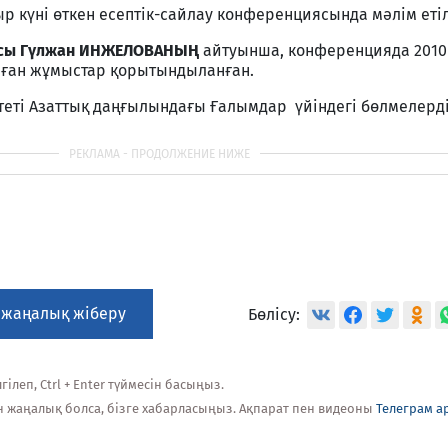
р күні өткен есептік-сайлау конференциясында мәлім етіл
ысы Гүлжан ИНЖЕЛОВАНЫҢ
айтуынша, конференцияда 2010
лған жұмыстар қорытындыланған.
еті Азаттық даңғылындағы Ғалымдар үйіндегі бөлмелерді
 жаңалық жіберу
Бөлісу:
ілеп, Ctrl + Enter түймесін басыңыз.
н жаңалық болса, бізге хабарласыңыз. Ақпарат пен видеоны
Телеграм а