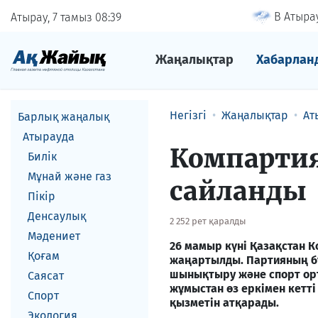
В Атырау
Атырау, 7 тамыз
08
39
Жаңалықтар
Хабарлан
Негізгі
Жаңалықтар
Ат
Барлық жаңалық
Атырауда
Компарти
Билік
Мұнай және газ
сайланды
Пікір
Денсаулық
2 252 рет қаралды
Мәдениет
26 мамыр күні Қазақстан 
Қоғам
жаңартылды. Партияның б
шынықтыру және спорт ор
Саясат
жұмыстан өз еркімен кетт
Спорт
қызметін атқарады.
Экология