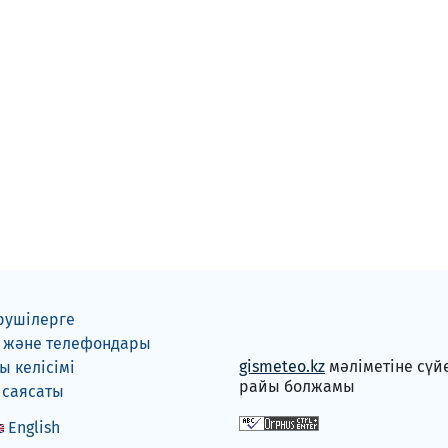
рушілерге
 және телефондары
gismeteo.kz
мәліметіне сүй
 келісімі
райы болжамы
 саясаты
English