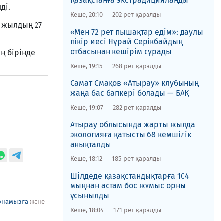
Қазақстанға экстрадицияланды
ді.
Кеше, 20:10
202 рет қаралды
 жылдың 27
«Мен 72 рет пышақтар едім»: даулы
пікір иесі Нұрай Серікбайдың
отбасынан кешірім сұрады
ң бірінде
Кеше, 19:15
268 рет қаралды
​Самат Смақов «Атырау» клубының
жаңа бас бапкері болады — БАҚ
Кеше, 19:07
282 рет қаралды
​Атырау облысында жарты жылда
экологияға қатысты 68 кемшілік
анықталды
Кеше, 18:12
185 рет қаралды
​Шілдеде қазақстандықтарға 104
мыңнан астам бос жұмыс орны
ұсынылды
рнамызға
және
Кеше, 18:04
171 рет қаралды