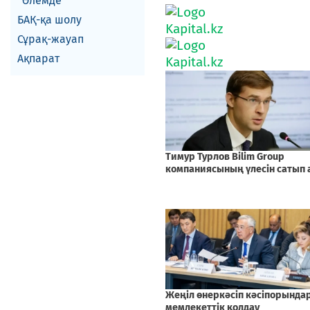
Әлемде
БАҚ-қа шолу
Сұрақ-жауап
Ақпарат