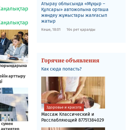
​Атырау облысында «Мұқыр –
Құлсары» автожолына орташа
жөндеу жұмыстары жалғасып
жатыр
Кеше, 18:01
164 рет қаралды
Горячие объявления
Как сюда попасть?
Здоровье и красота
Массаж Классический и
Расслабляющий 87751384029