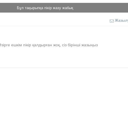
Бұл тақырыпқа пікір жазу жабық
Жазыл
Әзірге ешкім пікір қалдырған жоқ, сіз бірінші жазыңыз