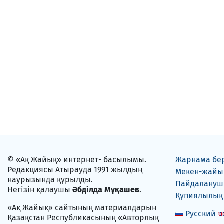
© «Ақ Жайық» интернет- басылымы.
Жарнама бе
Редакциясы Атырауда 1991 жылдың
Мекен-жайы
наурызында құрылды.
Пайдаланушы
Негізін қалаушы
Әбділда Мұқашев
.
Құпиялылық
«Ақ Жайық» сайтының материалдарын
Русский
Қазақстан Республикасының «Авторлық