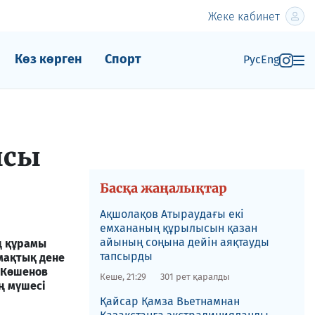
Жеке кабинет
Көз көрген
Спорт
Рус
Eng
ысы
Басқа жаңалықтар
Ақшолақов Атыраудағы екі
емхананың құрылысын қазан
айының соңына дейін аяқтауды
ң құрамы
тапсырды
мақтық дене
. Көшенов
Кеше, 21:29
301 рет қаралды
ң мүшесі
​Қайсар Қамза Вьетнамнан