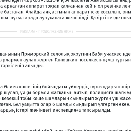
лкесіндегі «Еркор» ЖШС-нің 54 жастағы жұмысшысы өндір
а арналған аппарат тоқтап қалғаннан кейін ол резіңке ле
е бастаған. Алайда аяқ астынан аппарат іске қосылып, оны
шы шұғыл арада ауруханаға жеткізілді. Қазіргі кезде он
данының Приморский селолық округінің Баби учаскесінде 
ырлармен аулап жүрген Ганюшкин поселкесінің үш тұрғын
тәркіленіп алынды.
-да Әлиев көшесінің бойындағы үйлердің тұрғындары көпі
ер шулап, ұйқы бермей жатқанын айтып, полицияға шағымд
» кезекші тобы көше шамдарын сындырып жүрген үш жасө
ұстаған. Бұл уақытта олар 6 шамды сындырып үлгерген екен
дардың істері жөніндегі инспекцияға тапсырылды.