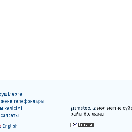
рушілерге
 және телефондары
gismeteo.kz
мәліметіне сүй
 келісімі
райы болжамы
 саясаты
English