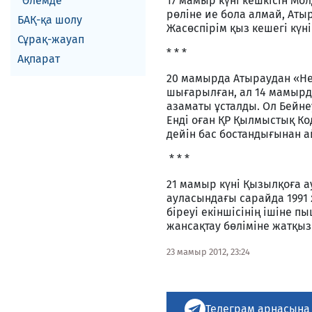
Әлемде
17 мамыр күні кешкісін Мо
рөліне ие бола алмай, Аты
БАҚ-қа шолу
Жасөспірім қыз кешегі күн
Сұрақ-жауап
* * *
Ақпарат
20 мамырда Атыраудан «Не
шығарылған, ал 14 мамырд
азаматы ұсталды. Ол Бейне
Енді оған ҚР Қылмыстық Ко
дейін бас бостандығынан а
* * *
21 мамыр күні Қызылқоға а
ауласындағы сарайда 1991 ж
біреуі екіншісінің ішіне 
жансақтау бөліміне жатқы
23 мамыр 2012, 23:24
Телеграм арнасына