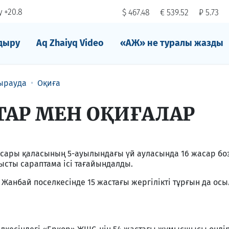
 +20.8
$ 467.48
€ 539.52
₽ 5.73
дыру
Aq Zhaiyq Video
«АЖ» не туралы жазды
ырауда
Оқиға
АР МЕН ОҚИҒАЛАР
ұлсары қаласының 5-ауылындағы үй ауласында 16 жасар бо
ысты сараптама ісі тағайындалды.
 Жанбай поселкесінде 15 жастағы жергілікті тұрғын да ос