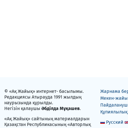
© «Ақ Жайық» интернет- басылымы.
Жарнама бе
Редакциясы Атырауда 1991 жылдың
Мекен-жайы
наурызында құрылды.
Пайдаланушы
Негізін қалаушы
Әбділда Мұқашев
.
Құпиялылық
«Ақ Жайық» сайтының материалдарын
Русский
Қазақстан Республикасының «Авторлық