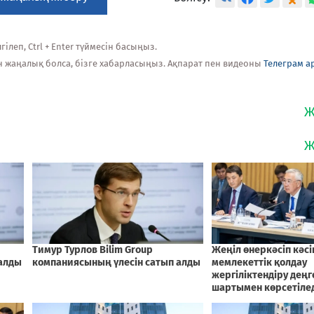
ілеп, Ctrl + Enter түймесін басыңыз.
н жаңалық болса, бізге хабарласыңыз. Ақпарат пен видеоны
Телеграм а