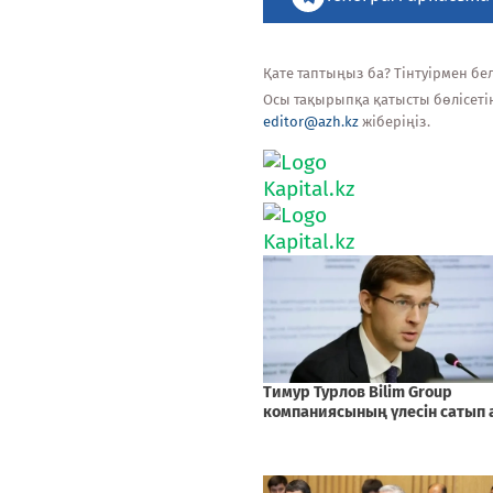
Қате таптыңыз ба? Тінтуірмен белг
Осы тақырыпқа қатысты бөлісеті
editor@azh.kz
жіберіңіз.