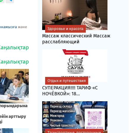
рнамызға
және
Здоровье и красота
Массаж классический Массаж
расслабляющий
Отдых и путешествия
СУПЕРАКЦИЯ!!!! ТАРИФ «C
НОЧЁВКОЙ»: 18...
Транспортные, погрузочные