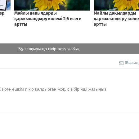
Бұл тақырыпқа пікір жазу жабық
Жазыл
Әзірге ешкім пікір қалдырған жоқ, сіз бірінші жазыңыз