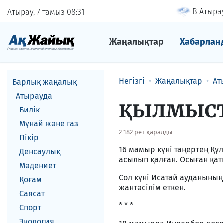
В Атырау
Атырау, 7 тамыз
08
31
Жаңалықтар
Хабарлан
Негізгі
Жаңалықтар
Ат
Барлық жаңалық
Атырауда
ҚЫЛМЫСТ
Билік
Мұнай және газ
2 182 рет қаралды
Пікір
16 мамыр күні таңертең Қ
Денсаулық
асылып қалған. Осыған қат
Мәдениет
Сол күні Исатай ауданының
Қоғам
жантәсілім еткен.
Саясат
* * *
Спорт
Экология