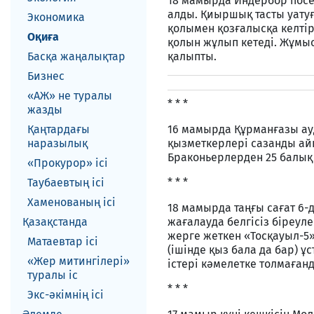
18 мамырда Индербор посе
алды. Қиыршық тасты уатуғ
Экономика
қолымен қозғалысқа келтір
Оқиға
қолын жұлып кетеді. Жұмыс
Басқа жаңалықтар
қалыпты.
Бизнес
«АЖ» не туралы
* * *
жазды
Қаңтардағы
16 мамырда Құрманғазы ау
наразылық
қызметкерлері сазанды ай
Браконьерлерден 25 балық 
«Прокурор» ісі
Таубаевтың ісі
* * *
Хаменованың ісі
18 мамырда таңғы сағат 6
Қазақстанда
жағалауда белгісіз біреул
жерге жеткен «Тосқауыл-5
Матаевтар ici
(ішінде қыз бала да бар) 
«Жер митингілері»
істері кәмелетке толмаған
туралы іс
* * *
Экс-әкiмнiң iсi