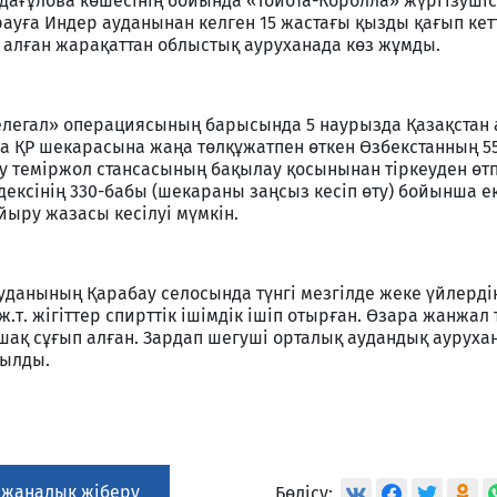
лдағұлова көшесінің бойында «Тойота-Королла» жүргізушісі
рауға Индер ауданынан келген 15 жастағы қызды қағып кетт
і алған жарақаттан облыстық ауруханада көз жұмды.
легал» операциясының барысында 5 наурызда Қазақстан
а ҚР шекарасына жаңа төлқұжатпен өткен Өзбекстанның 5
у теміржол стансасының бақылау қосынынан тіркеуден өтп
дексінің 330-бабы (шекараны заңсыз кесіп өту) бойынша е
йыру жазасы кесілуі мүмкін.
уданының Қарабау селосында түнгі мезгілде жеке үйлердің
.т. жігіттер спирттік ішімдік ішіп отырған. Өзара жанжал
пышақ сұғып алған. Зардап шегуші орталық аудандық аурух
зылды.
 жаңалық жіберу
Бөлісу: