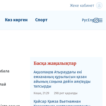
Жеке кабинет
Көз көрген
Спорт
Рус
Eng
Басқа жаңалықтар
збала
Ақшолақов Атыраудағы екі
емхананың құрылысын қазан
айының соңына дейін аяқтауды
ылай
тапсырды
Кеше, 21:29
298 рет қаралды
​Қайсар Қамза Вьетнамнан