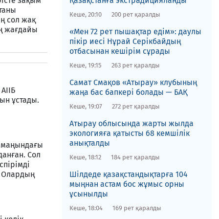
істе зақым
Қазақстанға экстрадицияланды
нтаны
Кеше, 20:10
200 рет қаралды
ң сол жақ
ың жағдайы
«Мен 72 рет пышақтар едім»: даулы
пікір иесі Нұрай Серікбайдың
отбасынан кешірім сұрады
Кеше, 19:15
263 рет қаралды
​Самат Смақов «Атырау» клубының
АІІБ
жаңа бас бапкері болады — БАҚ
ын ұстады.
Кеше, 19:07
272 рет қаралды
​Атырау облысында жарты жылда
экологияға қатысты 68 кемшілік
анықталды
р маңындағы
анған. Сол
Кеше, 18:12
184 рет қаралды
спірімді
. Олардың
​Шілдеде қазақстандықтарға 104
мыңнан астам бос жұмыс орны
ұсынылды
Кеше, 18:04
169 рет қаралды