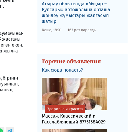
 көлік
​Атырау облысында «Мұқыр –
і.
Құлсары» автожолына орташа
жөндеу жұмыстары жалғасып
жатыр
Кеше, 18:01
163 рет қаралды
 аумағынан
5 жастағы
еген екен.
кі жылға
Горячие объявления
Как сюда попасть?
 бірінің
 туындап,
ананың
Здоровье и красота
Массаж Классический и
Расслабляющий 87751384029