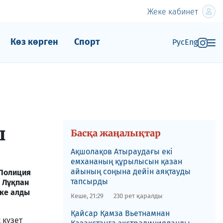
Жеке кабинет
Көз көрген
Спорт
Рус
Eng
ы
Басқа жаңалықтар
Ақшолақов Атыраудағы екі
емхананың құрылысын қазан
айының соңына дейін аяқтауды
 Полиция
тапсырды
 Лұқпан
тке алды
Кеше, 21:29
230 рет қаралды
​Қайсар Қамза Вьетнамнан
 күзет