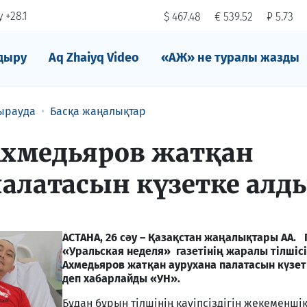
 +28.1
$ 467.48
€ 539.52
₽ 5.73
дыру
Aq Zhaiyq Video
«АЖ» не туралы жазды
ырауда
Басқа жаңалықтар
хмедьяров жатқан
палатасын күзетке алд
АСТАНА, 26 сәу – Қазақстан жаңалықтары АА.
«Уральская неделя» газетінің жаралы тілшісі
Ахмедьяров жатқан аурухана палатасын күзе
деп хабарлайды «УН».
Бұдан бұрын тілшінің қауіпсіздігін жекеменшік