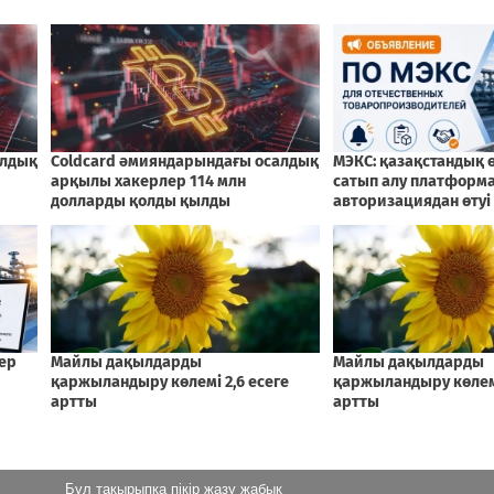
Бұл тақырыпқа пікір жазу жабық