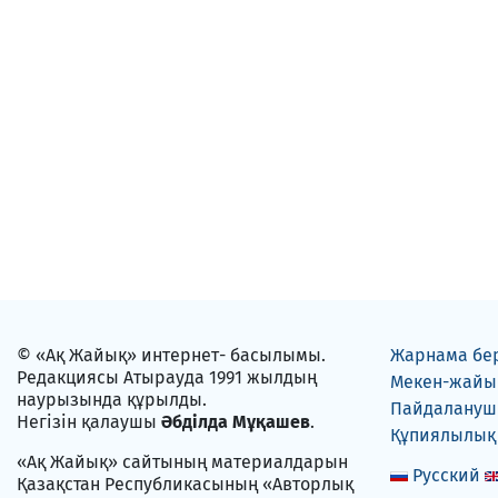
© «Ақ Жайық» интернет- басылымы.
Жарнама бе
Редакциясы Атырауда 1991 жылдың
Мекен-жайы
наурызында құрылды.
Пайдаланушы
Негізін қалаушы
Әбділда Мұқашев
.
Құпиялылық
«Ақ Жайық» сайтының материалдарын
Русский
Қазақстан Республикасының «Авторлық