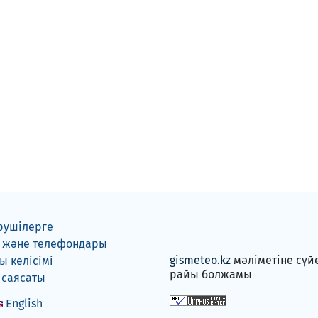
рушілерге
 және телефондары
gismeteo.kz
мәліметіне сүй
 келісімі
райы болжамы
 саясаты
English