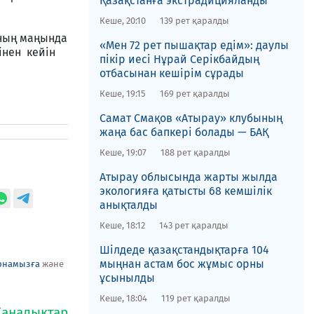
Қазақстанға экстрадицияланды
Кеше, 20:10
139 рет қаралды
ының маңында
«Мен 72 рет пышақтар едім»: даулы
інен кейін
пікір иесі Нұрай Серікбайдың
отбасынан кешірім сұрады
Кеше, 19:15
169 рет қаралды
​Самат Смақов «Атырау» клубының
жаңа бас бапкері болады — БАҚ
Кеше, 19:07
188 рет қаралды
​Атырау облысында жарты жылда
экологияға қатысты 68 кемшілік
анықталды
Кеше, 18:12
143 рет қаралды
​Шілдеде қазақстандықтарға 104
мыңнан астам бос жұмыс орны
рнамызға
және
ұсынылды
Кеше, 18:04
119 рет қаралды