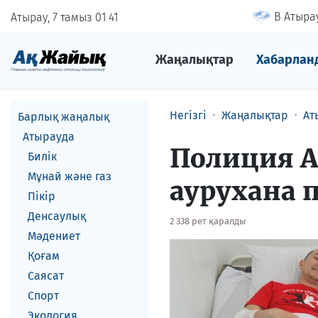
В Атырау
Атырау, 7 тамыз
01
:
41
Жаңалықтар
Хабарлан
Негізгі
Жаңалықтар
Ат
Барлық жаңалық
Атырауда
Полиция А
Билік
Мұнай және газ
аурухана 
Пікір
Денсаулық
2 338 рет қаралды
Мәдениет
Қоғам
Саясат
Спорт
Экология