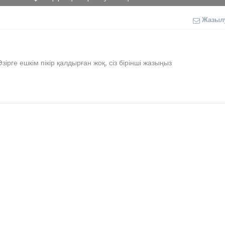
Жазыл
Әзірге ешкім пікір қалдырған жоқ, сіз бірінші жазыңыз