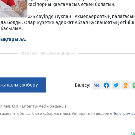
кәсіпорны қамтамасыз еткен болатын.
«25 сәуірде Лұқпан Ахмедьяровтың палатас
да болды. Олар күзетке адвокат Абзал Құспановтың өтініш
 басылым.
ықтары АА.
 жаңалық жіберу
Бөлісу:
ілеп, Ctrl + Enter түймесін басыңыз.
н жаңалық болса, бізге хабарласыңыз. Ақпарат пен видеоны
Телеграм а