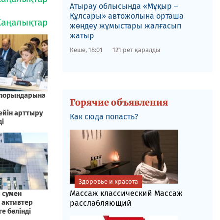
​Атырау облысында «Мұқыр –
Құлсары» автожолына орташа
жөндеу жұмыстары жалғасып
жатыр
Кеше, 18:01
121 рет қаралды
Горячие объявления
Как сюда попасть?
Здоровье и красота
Массаж классический Массаж
расслабляющий