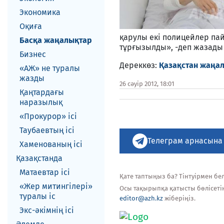
Экономика
Оқиға
қарулы екі полицейлер пай
Басқа жаңалықтар
тұрғызылды», -деп жазады
Бизнес
Дереккөз:
Қазақстан жаңал
«АЖ» не туралы
жазды
26 сәуір 2012, 18:01
Қаңтардағы
наразылық
«Прокурор» ісі
Таубаевтың ісі
Телеграм арнасына
Хаменованың ісі
Қазақстанда
Матаевтар ici
Қате таптыңыз ба? Тінтуірмен белг
«Жер митингілері»
Осы тақырыпқа қатысты бөлісеті
туралы іс
editor@azh.kz
жіберіңіз.
Экс-әкiмнiң iсi