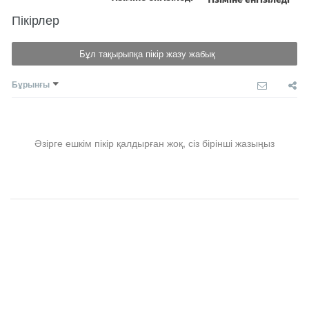
Пікірлер
Бұл тақырыпқа пікір жазу жабық
Бұрынғы
Әзірге ешкім пікір қалдырған жоқ, сіз бірінші жазыңыз