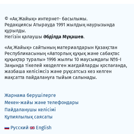
© «Ақ Жайық» интернет- басылымы.
Редакциясы Атырауда 1991 жылдың наурызында
құрылды.
Негізін қалаушы
Әбділда Мұқашев
.
«Ақ Жайық» сайтының материалдарын Қазақстан
Республикасының «Авторлық құқық және сабақтас
құқықтар туралы» 1996 жылғы 10 маусымдағы №6-I
Заңында тікелей көзделген жағдайларды қоспағанда,
жазбаша келісімсіз және рұқсатсыз кез келген
мақсатта пайдалануға тыйым салынады.
Жарнама берушілерге
Мекен-жайы және телефондары
Пайдаланушы келісімі
Құпиялылық саясаты
Русский
English