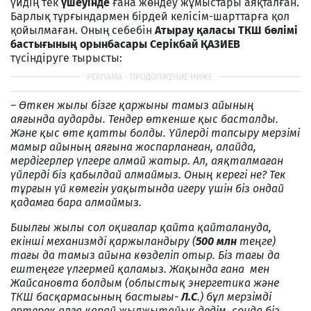
үйдің тек
үшеуінде
ғана жөндеу жұмыстары аяқталған.
Барлық тұрғындармен бірдей келісім-шарттарға қол
қойылмаған. Оның себебін
Атырау қаласы ТКШ бөлімі
бастығының орынбасары Серікбай ҚАЗИЕВ
түсіндіруге тырысты:
– Өткен жылы бізге қаржыны тамыз айының
аяғында аударды. Тендер өткенше қыс басталды.
Және қыс өте қатты болды. Үйлерді тапсыру мерзімі
мамыр айының аяғына жоспарланған, алайда,
мердігерлер үлгере алмай жатыр. Ал, аяқталмаған
үйлерді біз қабылдай алмаймыз. Оның керегі не? Тек
тұрғын үй көмегін уақытында игеру үшін біз ондай
қадамға бара алмаймыз.
Биылғы жылы сол оқиғалар қайта қайталануда,
екінші механизмді қаржыландыру (
500 млн
теңге)
тағы да тамыз айына көзделіп отыр. Біз тағы да
ештеңеге үлгермей қаламыз. Жақында ғана мен
Жайсановта болдым (облыстық энергетика және
ТКШ басқармасының бастығы-
Л.С
.) бұл мерзімді
ертерек алға қарай жылжытайық дедім, сонда біз