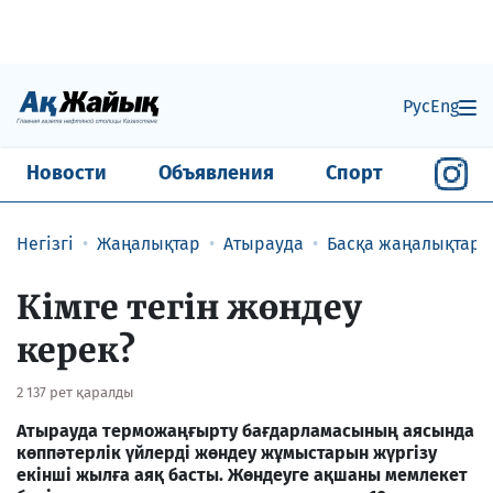
Рус
Eng
Новости
Объявления
Спорт
Негізгі
Жаңалықтар
Атырауда
Басқа жаңалықтар
Кімге тегін жөндеу
керек?
2 137 рет қаралды
Атырауда терможаңғырту бағдарламасының аясында
көппәтерлік үйлерді жөндеу жұмыстарын жүргізу
екінші жылға аяқ басты. Жөндеуге ақшаны мемлекет