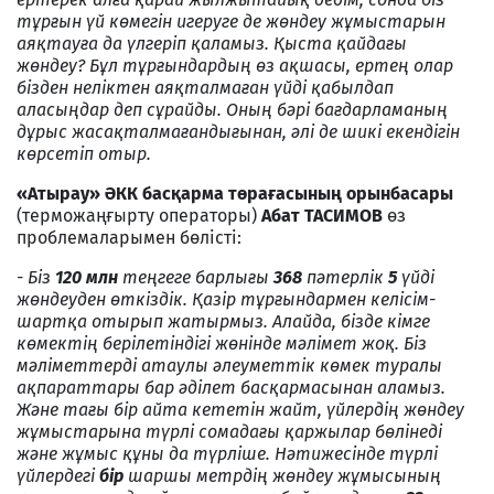
тұрғын үй көмегін игеруге де жөндеу жұмыстарын
аяқтауға да үлгеріп қаламыз. Қыста қайдағы
жөндеу? Бұл тұрғындардың өз ақшасы, ертең олар
бізден неліктен аяқталмаған үйді қабылдап
аласыңдар деп сұрайды. Оның бәрі бағдарламаның
дұрыс жасақталмағандығынан, әлі де шикі екендігін
көрсетіп отыр.
«Атырау» ӘКК басқарма төрағасының орынбасары
(терможаңғырту операторы)
Абат ТАСИМОВ
өз
проблемаларымен бөлісті:
- Біз
120 млн
теңгеге барлығы
368
пәтерлік
5
үйді
жөндеуден өткіздік. Қазір тұрғындармен келісім-
шартқа отырып жатырмыз. Алайда, бізде кімге
көмектің берілетіндігі жөнінде мәлімет жоқ. Біз
мәліметтерді атаулы әлеуметтік көмек туралы
ақпараттары бар әділет басқармасынан аламыз.
Және тағы бір айта кететін жайт, үйлердің жөндеу
жұмыстарына түрлі сомадағы қаржылар бөлінеді
және жұмыс құны да түрліше. Нәтижесінде түрлі
үйлердегі
бір
шаршы метрдің жөндеу жұмысының