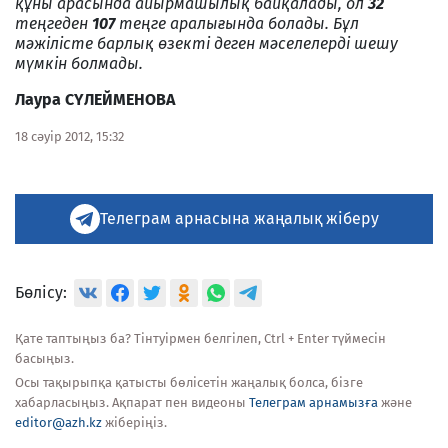
құны арасында айырмашылық байқалады, ол
32
теңгеден
107
теңге аралығында болады. Бұл
мәжілісте барлық өзекті деген мәселелерді шешу
мүмкін болмады.
Лаура СҮЛЕЙМЕНОВА
18 сәуір 2012, 15:32
Телеграм арнасына жаңалық жіберу
Бөлісу:
Қате таптыңыз ба? Тінтуірмен белгілеп, Ctrl + Enter түймесін
басыңыз.
Осы тақырыпқа қатысты бөлісетін жаңалық болса, бізге
хабарласыңыз. Ақпарат пен видеоны
Телеграм арнамызға
және
editor@azh.kz
жіберіңіз.