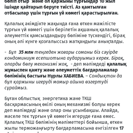
бөліп отыр және ол қаржыны тұрғындар 10 жыл
ішінде қайтарып беруге тиісті. Аз қамтылған
отбасылар үшін тұрғын үй көмегі қарастырылған.
Қалалық әкімдікте жақында ғана өткен мәжілісте
тұрғын үй көмегі үшін берілетін ақшаның қалалық
әлеуметтік қамсыздандыру бөліміне түскендігі, бірақ
оның әлі күнге қозғалыссыз жатқандығы анықталды.
- Бұл
35 млн
теңгеден жоғары соманы біз сәуірде
кондоминиум есепшотына аударуымыз керек. Бірақ,
оларды бөлу механизмі жоқ,
- деп мәлімдеді
қалалық
жұмыспен қамту және әлеуметтік бағдарламалар
бөлімінің бастығы
Нұрлы ХАБИЕВА
.
– Сондықтан да
бұл қаржыны игеруді мамыр айына өзгертуді
сұраймыз.
Бұған облыстық энергетика және ТКШ
басқармасының өкілі оның механизмі болуы керек
деп мәлімдеді және олар оны ұсынбақшы. Алайда,
мәселе тек тұрғын үй көмегін игеруде ғана емес.
Қалалық ТКШ бөлімінің мәліметтері бойынша, өткен
жылы терможаңғырту бағдарламасына енгізілген
17