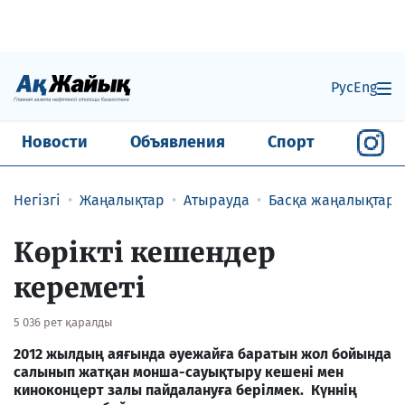
Рус
Eng
Новости
Объявления
Спорт
Негізгі
Жаңалықтар
Атырауда
Басқа жаңалықтар
Көрікті кешендер
кереметі
5 036 рет қаралды
2012 жылдың аяғында әуежайға баратын жол бойында
салынып жатқан монша-сауықтыру кешені мен
киноконцерт залы пайдалануға берілмек. Күннің