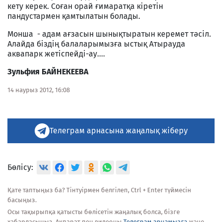
кету керек. Соған орай ғимаратқа кіретін
пандустармен қамтылатын болады.
Монша - адам ағзасын шынықтыратын керемет тәсіл.
Алайда біздің балаларымызға ыстық Атырауда
аквапарк жетіспейді-ау....
Зульфия БАЙНЕКЕЕВА
14 наурыз 2012, 16:08
Телеграм арнасына жаңалық жіберу
Бөлісу:
Қате таптыңыз ба? Тінтуірмен белгілеп, Ctrl + Enter түймесін
басыңыз.
Осы тақырыпқа қатысты бөлісетін жаңалық болса, бізге
хабарласыңыз. Ақпарат пен видеоны
Телеграм арнамызға
және