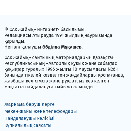
© «Ақ Жайық» интернет- басылымы.
Редакциясы Атырауда 1991 жылдың наурызында
құрылды.
Негізін қалаушы
Әбділда Мұқашев
.
«Ақ Жайық» сайтының материалдарын Қазақстан
Республикасының «Авторлық құқық және сабақтас
құқықтар туралы» 1996 жылғы 10 маусымдағы №6-I
Заңында тікелей көзделген жағдайларды қоспағанда,
жазбаша келісімсіз және рұқсатсыз кез келген
мақсатта пайдалануға тыйым салынады.
Жарнама берушілерге
Мекен-жайы және телефондары
Пайдаланушы келісімі
Құпиялылық саясаты