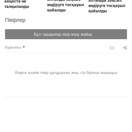
Пікірлер
Бұл тақырыпқа пікір жазу жабық
Бұрынғы
Әзірге ешкім пікір қалдырған жоқ, сіз бірінші жазыңыз