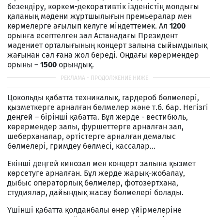
безендіру, көркем-декоративтік ізденістің молдығы
қаланың мәдени жұртшылығын премьералар мен
көрмелерге ағылып келуге міндеттемек. Ал
1200
орынға есептелген зал Астанадағы Президент
мәдениет орталығының концерт залына сыйымдылық
жағынан сәл ғана жол береді. Ондағы көрермендер
орыны –
1500
орындық.
Цокольды қабатта техникалық, гардероб бөлмелері,
қызметкерге арналған бөлмелер және т.б. бар. Негізгі
деңгей – бірінші қабатта. Бұл жерде - вестибюль,
көрермендер залы, фуршеттерге арналған зал,
шеберханалар, әртістерге арналған демалыс
бөлмелері, гримдеу бөлмесі, кассалар…
Екінші деңгей кинозал мен концерт залына қызмет
көрсетуге арналған. Бұл жерде жарық-жобалау,
дыбыс операторлық бөлмелер, фотозертхана,
студиялар, дайындық жасау бөлмелері болады.
Үшінші қабатта қолданбалы өнер үйірмелеріне