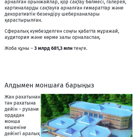
арналған орынжайлар, қор сақтау бөлмесі, галерея,
картиналарды сақтауға арналған ғимараттар және
декоративтік-безендіру шеберханалары
қарастырылған.
Сфералық күмбезделген соңғы қабатта мұражай,
аудитория және көрме залы орналаспақ.
Жоба құны –
3 млрд 681,3 млн
теңге.
Алдымен моншаға барыңыз
Жан рахатынан
тән рахатына
дейін – рухани
ордадан
монша
кешеніне
дейінгі аралық