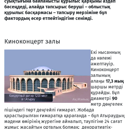
суықтығына байланысты құрылыс қарқыны аздап
бәсеңдеді, алайда тапсырыс беруші – облыстық
құрылыс басқармасы – тапсыру мерзіміне бұл
фактордың әсер етпейтіндігіне сенімді.
Киноконцерт залы
Екі нысанның
да көлемі
әжептәуір.
Киноконцерт
залының
алаңы
17,3 мың
шаршы метрді
құрайды. Бұл
диаметрі
90
метр дөңгелек
пішіндегі төрт деңгейлі ғимарат. Жобада
қарастырылған ғимаратқа қарағанда – бұл Атыраудың
мәдени өмірінің жүрегіне айналып, тәулігіне 24 сағат
жұмыс жасайтын орталық болмақ: декоративтік-