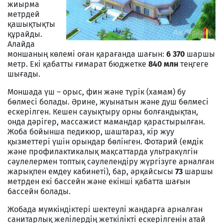
жиырма
метрдей
қашықтықты
құрайды.
Алайда
моншаның көлемі оған қарағанда шағын:
6 370
шаршы
метр. Екі қабатты ғимарат бюджетке
840 млн
теңгеге
шығады.
Моншада үш – орыс, фин және түрік (хамам) бу
бөлмесі болады. Әрине, жуынатын және душ бөлмесі
ескерілген. Кешен сауықтыру орны болғандықтан,
онда дәрігер, массажист мамандар қарастырылған.
Жоба бойынша педикюр, шаштараз, кір жуу
қызметтері үшін орындар бөлінген. Фотарий (емдік
және профилактикалық мақсаттарда ультракүлгін
сәулелермен топтық сәулелендіру жүргізуге арналған
жарықпен емдеу кабинеті), бар, әрқайсысы
73
шаршы
метрден екі бассейн және екінші қабатта шағын
бассейн болады.
Жобада мүмкіндіктері шектеулі жандарға арналған
санитарлық желілердің жеткілікті ескерілгенін атай