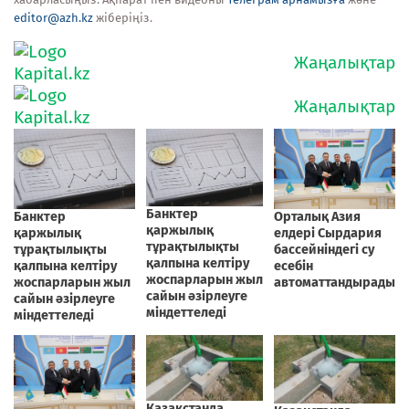
editor@azh.kz
жіберіңіз.