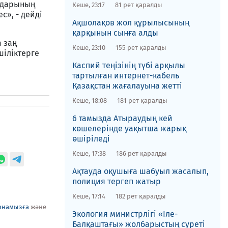
андарының
Кеше, 23:17
81 рет қаралды
с», - дейді
​Ақшолақов жол құрылысының
қарқынын сынға алды
 заң
Кеше, 23:10
155 рет қаралды
шіліктерге
​Каспий теңізінің түбі арқылы
тартылған интернет-кабель
Қазақстан жағалауына жетті
Кеше, 18:08
181 рет қаралды
6 тамызда Атыраудың кей
көшелерінде уақытша жарық
өшіріледі
Кеше, 17:38
186 рет қаралды
Ақтауда оқушыға шабуыл жасалып,
полиция тергеп жатыр
Кеше, 17:14
182 рет қаралды
рнамызға
және
​Экология министрлігі «Іле-
Балқаштағы» жолбарыстың суреті