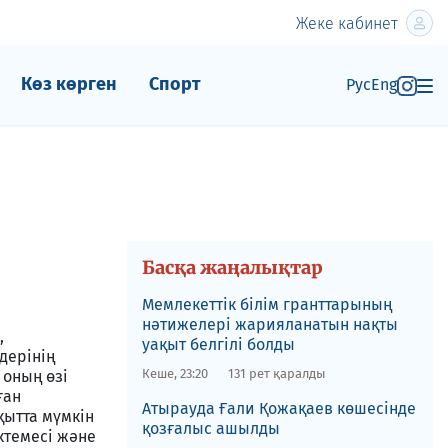
Жеке кабинет
Көз көрген
Спорт
Рус
Eng
Басқа жаңалықтар
Мемлекеттік білім гранттарының
нәтижелері жарияланатын нақты
,
уақыт белгілі болды
дерінің
Кеше, 23:20
131 рет қаралды
 оның өзі
ған
​Атырауда Ғали Қожақаев көшесінде
қытта мүмкін
қозғалыс ашылды
ктемесі және