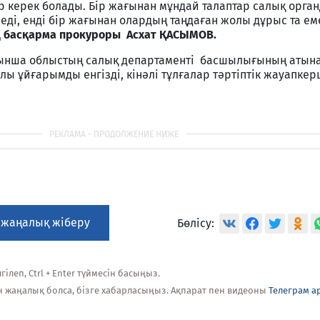
ар керек болады. Бір жағынан мұндай талаптар салық орг
і, енді бір жағынан олардың таңдаған жолы дұрыс та еме
 басқарма прокуроры Асхат ҚАСЫМОВ.
ынша облыстың салық департаменті басшылығының атына
 ұйғарымды енгізді, кінәлі тұлғалар тәртіптік жауапкер
 жаңалық жіберу
Бөлісу:
ілеп, Ctrl + Enter түймесін басыңыз.
н жаңалық болса, бізге хабарласыңыз. Ақпарат пен видеоны
Телеграм а