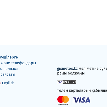
рушілерге
 және телефондары
gismeteo.kz
мәліметіне сүй
 келісімі
райы болжамы
 саясаты
English
Төлем карталарын қабылд