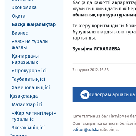
басқа да қажетті ақпаратт
Экономика
жұмысын қиындатып жіберед
облыстық прокуратураның
Оқиға
Басқа жаңалықтар
Тексеру қорытындысы бой
бұзушылықтарды жою туралы
Бизнес
тартылды.
«АЖ» не туралы
жазды
Зульфия ИСКАЛИЕВА
Қаңтардағы
наразылық
7 наурыз 2012, 16:58
«Прокурор» ісі
Таубаевтың ісі
Хаменованың ісі
Телеграм арнасына
Қазақстанда
Матаевтар ici
«Жер митингілері»
Қате таптыңыз ба? Тінтуірмен белг
туралы іс
Осы тақырыпқа қатысты бөлісеті
Экс-әкiмнiң iсi
editor@azh.kz
жіберіңіз.