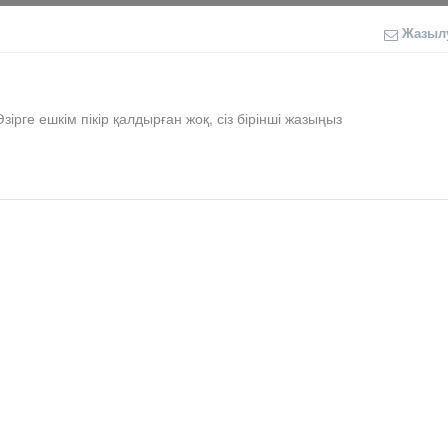
Жазыл
Әзірге ешкім пікір қалдырған жоқ, сіз бірінші жазыңыз