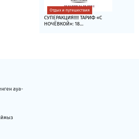
Отдых и путешествия
СУПЕРАКЦИЯ!!!! ТАРИФ «C
НОЧЁВКОЙ»: 18...
енген ауа-
аймыз