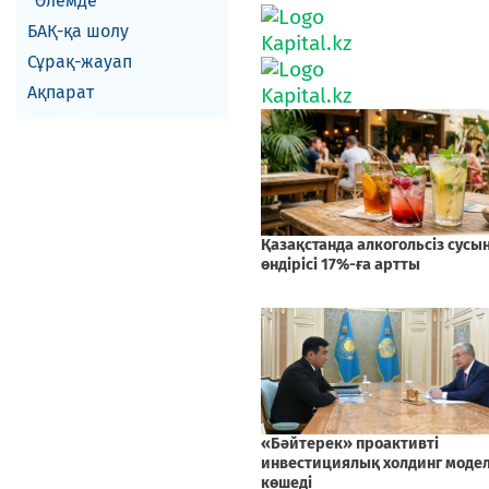
Әлемде
БАҚ-қа шолу
Сұрақ-жауап
Ақпарат