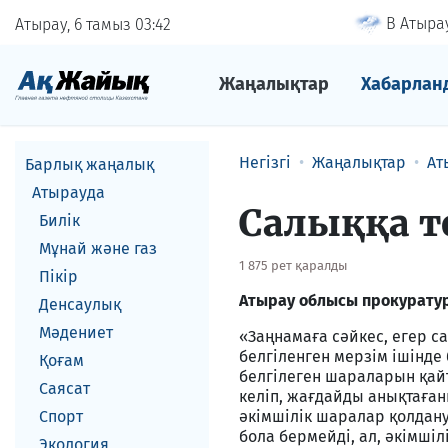
В Атырау
Атырау, 6 тамыз
03
42
Жаңалықтар
Хабарлан
Негізгі
Жаңалықтар
Ат
Барлық жаңалық
Атырауда
Салыққа т
Билік
Мұнай және газ
1 875 рет қаралды
Пікір
Атырау облысы прокуратур
Денсаулық
Мәдениет
«Заңнамаға сәйкес, егер с
белгіленген мерзім ішінде
Қоғам
белгілеген шараларын қайт
Саясат
келіп, жағдайды анықтаған
Спорт
әкімшілік шаралар қолдану 
бола бермейді, ал, әкімші
Экология