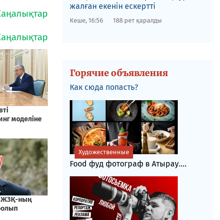
жалған екенін ескертті
Кеше, 16:56
188 рет қаралды
Горячие объявления
Как сюда попасть?
Художественные
Food фуд фотограф в Атырау....