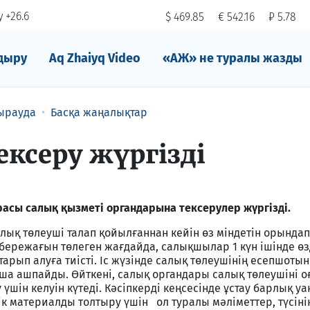
 +26.6
$ 469.85
€ 542.16
₽ 5.78
дыру
Aq Zhaiyq Video
«АЖ» не туралы жазды
ырауда
Басқа жаңалықтар
ексеру жүргізді
асы салық қызметі органдарына тексерулер жүргізді.
алық төлеуші талап қойылғаннан кейін өз міндетін орындап
 бережағын төлеген жағдайда, салықшылар 1 күн ішінде өз
арып алуға тиісті. Іс жүзінде салық төлеушінің есепшотын
ша ашпайды. Өйткені, салық органдары салық төлеушіні о
үшін келуін күтеді. Кәсіпкерді кеңсесінде ұстау барлық уа
лік материалды толтыру үшін ол туралы мәліметтер, түсіні