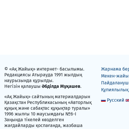
© «Ақ Жайық» интернет- басылымы.
Жарнама бе
Редакциясы Атырауда 1991 жылдың
Мекен-жайы
наурызында құрылды.
Пайдаланушы
Негізін қалаушы
Әбділда Мұқашев
.
Құпиялылық
«Ақ Жайық» сайтының материалдарын
Русский
Қазақстан Республикасының «Авторлық
құқық және сабақтас құқықтар туралы»
1996 жылғы 10 маусымдағы №6-I
Заңында тікелей көзделген
жағдайларды қоспағанда, жазбаша