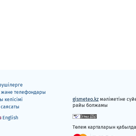
рушілерге
 және телефондары
gismeteo.kz
мәліметіне сүй
 келісімі
райы болжамы
 саясаты
English
Төлем карталарын қабылд