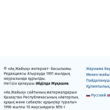
© «Ақ Жайық» интернет- басылымы.
Жарнама бе
Редакциясы Атырауда 1991 жылдың
Мекен-жайы
наурызында құрылды.
Пайдаланушы
Негізін қалаушы
Әбділда Мұқашев
.
Құпиялылық
«Ақ Жайық» сайтының материалдарын
Русский
Қазақстан Республикасының «Авторлық
құқық және сабақтас құқықтар туралы»
1996 жылғы 10 маусымдағы №6-I