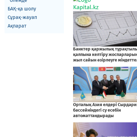
Әлемде
БАҚ-қа шолу
Сұрақ-жауап
Ақпарат