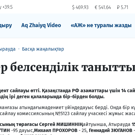
 +39.5
$ 469.93
€ 541.64
₽ 5.71
дыру
Aq Zhaiyq Video
«АЖ» не туралы жазды
ырауда
Басқа жаңалықтар
ер белсенділік танытт
ент сайлауы өтті. Қазақстанда РФ азаматтары үшін 14 сай
дің ірі деген қалаларында бір-бірден болды.
анғазы атындағымәдениет үйіндедауыс берді. Онда бір к
айлау комиссиясының №5123 сайлау учаскесі жұмыс жас
иясының төрағасы Сергей МИШИННІҢ
айтуынша, Атырауда
1
УТИН
-95 дауыс,
Михаил ПРОХОРОВ
- 25,
Геннадий ЗЮГАНОВ