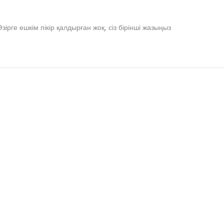
Әзірге ешкім пікір қалдырған жоқ, сіз бірінші жазыңыз