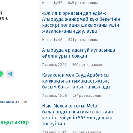
Кеше, 14:57
845 рет қаралды
ң
«Әділдік орнасын деп едім»:
ген.
Атырауда жанармай құю бекетінің
кассирі полиция шақырғаны үшін
жазаланғанын даулауда
Кеше, 14:46
591 рет қаралды
Атырауда ер адам үй ауласында
әйелін ұрып-соққан
7 тамыз, 20:57
360 рет қаралды
Қазақстан мен Сауд Арабиясы
көпжақты ынтымақтастықтың
басым бағыттарын талқылады
7 тамыз, 16:56
237 рет қаралды
рнамызға
және
Нью-Мексико соты​: Meta
балалардың психикасына зиян
келтіргені үшін 567 млн доллар
төлеуі тиіс
7 тамыз, 15:12
382 рет қаралды