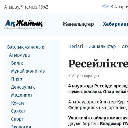
В Атырау
Атырау, 9 тамыз
16
42
Жаңалықтар
Хабарлан
Негізгі
Жаңалықтар
Ат
Барлық жаңалық
Атырауда
Ресейлікт
Билік
Мұнай және газ
2 353 рет қаралды
Пікір
4 наурызда Ресейде презид
Денсаулық
жұмыс жасады. Олар еліміз
Мәдениет
Атыраударесейліктер Құр-м
Қоғам
Федерациясының орталық с
Саясат
Учаскелік сайлау комисс
Спорт
дауыс берген.
Владимир П
Экология