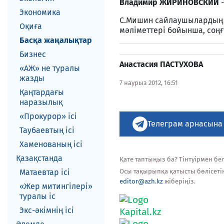
Владимир ЖИРИНОВСКИЙ
Экономика
С.Мишин сайлаушылардың жо
Оқиға
мәліметтері бойынша, соңғ
Басқа жаңалықтар
Бизнес
Анастасия ПАСТУХОВА
«АЖ» не туралы
жазды
7 наурыз 2012, 16:51
Қаңтардағы
наразылық
«Прокурор» ісі
Телеграм арнасына
Таубаевтың ісі
Хаменованың ісі
Қазақстанда
Қате таптыңыз ба? Тінтуірмен белг
Матаевтар ici
Осы тақырыпқа қатысты бөлісеті
editor@azh.kz
жіберіңіз.
«Жер митингілері»
туралы іс
Экс-әкiмнiң iсi