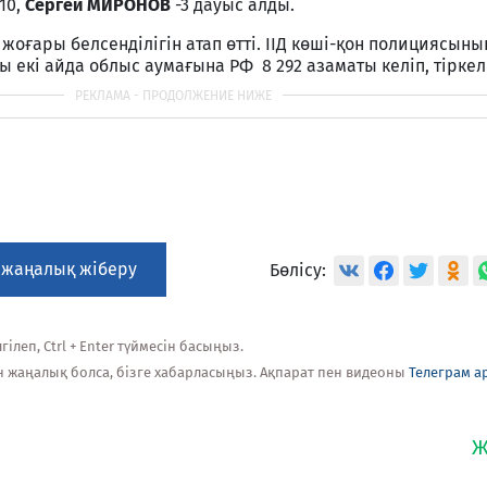
-10,
Сергей МИРОНОВ
-3 дауыс алды.
ғары белсенділігін атап өтті. ІІД көші-қон полициясыны
ы екі айда облыс аумағына РФ 8 292 азаматы келіп, тіркел
 жаңалық жіберу
Бөлісу:
ілеп, Ctrl + Enter түймесін басыңыз.
н жаңалық болса, бізге хабарласыңыз. Ақпарат пен видеоны
Телеграм а