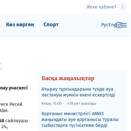
Жеке кабинет
Көз көрген
Спорт
Рус
Eng
ы
Басқа жаңалықтар
лау учаскесі
Атырау тұрғындарына түнде ауа
ластануы мүмкін екені ескертілді
Кеше, 15:00
478 рет қаралды
үнге Ресей
ады.
Қорғаныс министрлігі АМӨЗ
маңындағы әуе қорғанысы туралы
58
сайлаушы
сыбыстарға түсініктеме берді
- 24
,