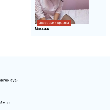
Здоровье и красота
Массаж
енген ауа-
аймыз