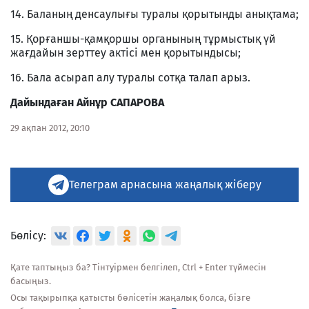
14. Баланың денсаулығы туралы қорытынды анықтама;
15. Қорғаншы-қамқоршы органының тұрмыстық үй
жағдайын зерттеу актісі мен қорытындысы;
16. Бала асырап алу туралы сотқа талап арыз.
Дайындаған Айнұр САПАРОВА
29 ақпан 2012, 20:10
Телеграм арнасына жаңалық жіберу
Бөлісу:
Қате таптыңыз ба? Тінтуірмен белгілеп, Ctrl + Enter түймесін
басыңыз.
Осы тақырыпқа қатысты бөлісетін жаңалық болса, бізге