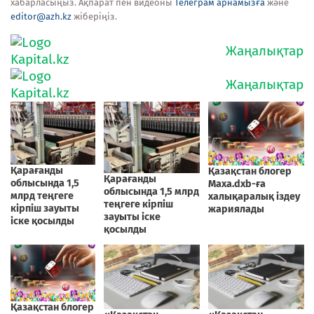
хабарласыңыз. Ақпарат пен видеоны
Телеграм арнамызға
және
editor@azh.kz
жіберіңіз.