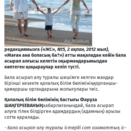
редакциямызға
(«ЖС», №5, 2 ақпан, 2012 жыл),
«Маған ана боласың ба?») атты мақаладан кейін бала
асырап алғысы келетін оқырмандарымыздан
көптеген қоңыраулар келіп түсті.
Бала асырап алу туралы шешімге келген жандар
бірінші кезекте қалалық білім бөлімініңқорғаншы-
қамқоршы органдарына жолығулары тиіс.
Қалалық білім бөлімінің бастығы Фаруза
ШАҢГЕРЕЕВАНЫҢ
хабарлағанындай, бала асырап
алуға тілек білдірген адамдардың (адамның) арызы
сотта қаралады.
- Бала асырап алу туралы істерді сот азаматтық іс-