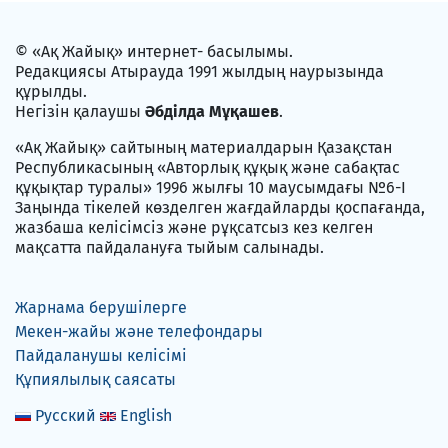
© «Ақ Жайық» интернет- басылымы.
Редакциясы Атырауда 1991 жылдың наурызында
құрылды.
Негізін қалаушы
Әбділда Мұқашев
.
«Ақ Жайық» сайтының материалдарын Қазақстан
Республикасының «Авторлық құқық және сабақтас
құқықтар туралы» 1996 жылғы 10 маусымдағы №6-I
Заңында тікелей көзделген жағдайларды қоспағанда,
жазбаша келісімсіз және рұқсатсыз кез келген
мақсатта пайдалануға тыйым салынады.
Жарнама берушілерге
Мекен-жайы және телефондары
Пайдаланушы келісімі
Құпиялылық саясаты
Русский
English