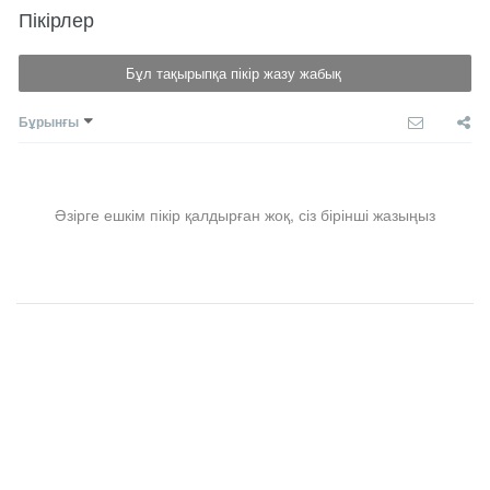
Пікірлер
Бұл тақырыпқа пікір жазу жабық
Бұрынғы
Әзірге ешкім пікір қалдырған жоқ, сіз бірінші жазыңыз