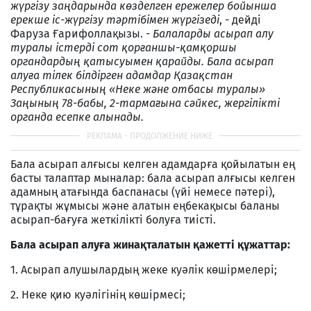
жүргізу заңдарында көзделген ережелер бойынша
ерекше іс-жүргізу тәртібімен жүргізеді
, - дейді
Фаруза Ғарифоллақызы. -
Балаларды асырап алу
туралы істерді сот қорғаншы-қамқоршы
органдардың қатысуымен қарайды. Бала асырап
алуға тілек білдірген адамдар Қазақстан
Республикасының «Неке және отбасы туралы»
Заңының 78-бабы, 2-тармағына сәйкес, жергілікті
органда есепке алынады.
Бала асырап алғысы келген адамдарға қойылатын ең
басты талаптар мыналар: бала асырап алғысы келген
адамның атағында баспанасы (үйі немесе пәтері),
тұрақты жұмысы және алатын еңбекақысы баланы
асырап-бағуға жеткілікті болуға тиісті.
Бала асырап алуға жинақталатын қажетті құжаттар:
1. Асырап алушылардың жеке куәлік көшірмелері;
2. Неке қию куәлігінің көшірмесі;