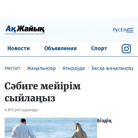
Рус
Eng
Новости
Объявления
Спорт
Негізгі
Жаңалықтар
Атырауда
Басқа жаңалықтар
Сәбиге мейірім
сыйлаңыз
6 813 рет қаралды
Біздің