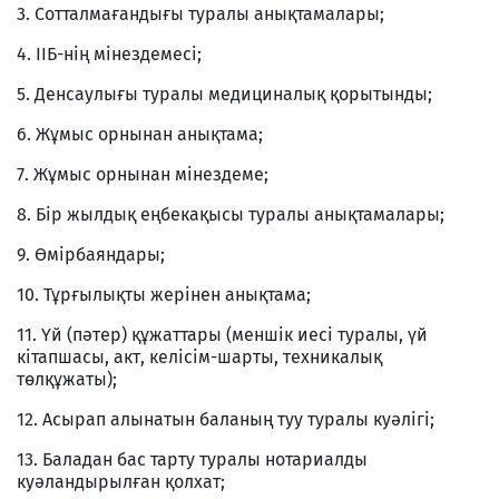
3. Сотталмағандығы туралы анықтамалары;
4. ІІБ-нің мінездемесі;
5. Денсаулығы туралы медициналық қорытынды;
6. Жұмыс орнынан анықтама;
7. Жұмыс орнынан мінездеме;
8. Бір жылдық еңбекақысы туралы анықтамалары;
9. Өмірбаяндары;
10. Тұрғылықты жерінен анықтама;
11. Үй (пәтер) құжаттары (меншік иесі туралы, үй
кітапшасы, акт, келісім-шарты, техникалық
төлқұжаты);
12. Асырап алынатын баланың туу туралы куәлігі;
13. Баладан бас тарту туралы нотариалды
куәландырылған қолхат;