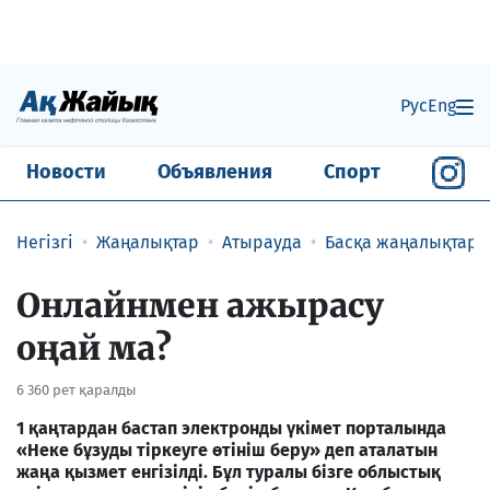
Рус
Eng
Новости
Объявления
Спорт
Негізгі
Жаңалықтар
Атырауда
Басқа жаңалықтар
Онлайнмен ажырасу
оңай ма?
6 360 рет қаралды
1 қаңтардан бастап электронды үкімет порталында
«Неке бұзуды тіркеуге өтініш беру» деп аталатын
жаңа қызмет енгізілді. Бұл туралы бізге облыстық