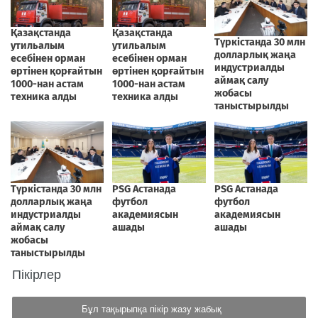
Пікірлер
Бұл тақырыпқа пікір жазу жабық