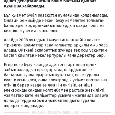
әділет департаментінің бөлім бастығы Қымбат
ҚУАНОВА хабарлады.
Бұл қызмет бүкіл Қазақстан аумағында қолданылады.
Онлайн режимінде некені бұзу кәмелетке толмаған
балалары жоқ ерлі-зайыптылардың өзара келісімі
кезінде жүзеге асырылады.
Алайда 2008 жылдың 1 маусымынан кейін некеге
тіркелген азаматтар ғана ғаламтор арқылы ажыраса
алады. Өйткені ақпараттық жүйеде тек осы уақыттан
бастап қиылған некелер туралы ғана деректер бар.
Егер неке бұзу кезінде әдеттегі тәртіппен ерлі-
зайыптылардың ортақ арызы, олардың жеке
бастарын куәландыратын құжаттар, неке туралы
куәлік ұсынылса, онда электронды үкімет порталына
өтініш берер кезде өз ЖИН-ін енгізіп, өтінішті
электронды сандық қолтаңбамен растаса жеткілікті.
Азаматтар қате мәліметтер ұсынған жағдайда оларға
дәлелді түрде қабыл алынбайтындығы туралы
ақпарат жолданады.