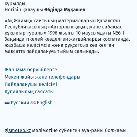
құрылды.
Негізін қалаушы
Әбділда Мұқашев
.
«Ақ Жайық» сайтының материалдарын Қазақстан
Республикасының «Авторлық құқық және сабақтас
құқықтар туралы» 1996 жылғы 10 маусымдағы №6-I
Заңында тікелей көзделген жағдайларды қоспағанда,
жазбаша келісімсіз және рұқсатсыз кез келген
мақсатта пайдалануға тыйым салынады.
Жарнама берушілерге
Мекен-жайы және телефондары
Пайдаланушы келісімі
Құпиялылық саясаты
Русский
English
gismeteo.kz
мәліметіне сүйенген ауа-райы болжамы