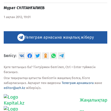
Мұрат СҰЛТАНҒАЛИЕВ
1 ақпан 2012, 19:01
Телеграм арнасына жаңалық жіберу
Бөлісу:
Қате таптыңыз ба? Тінтуірмен белгілеп, Ctrl + Enter түймесін
басыңыз.
Осы тақырыпқа қатысты бөлісетін жаңалық болса, бізге
хабарласыңыз. Ақпарат пен видеоны
Телеграм арнамызға
және
editor@azh.kz
жіберіңіз.