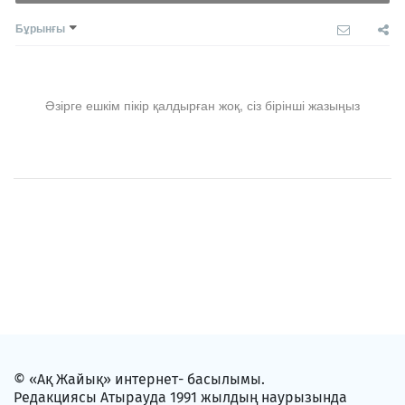
Бұрынғы
Әзірге ешкім пікір қалдырған жоқ, сіз бірінші жазыңыз
© «Ақ Жайық» интернет- басылымы.
Редакциясы Атырауда 1991 жылдың наурызында