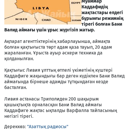
Муаммар
Каддафидің
жақтастары елдегі
бұрынғы режимнің
тірегі болған Бани
Валид аймағы үшін ұрыс жүргізіп жатыр.
Ақпарат агенттіктерінің хабарлауынша, аймақта
болған қақтығыста төрт адам қаза тауып, 20 адам
жараланған. Ұрыста ауыр әскери техника да
қолданылған.
Қақтығыс Ливия ұлттық өтпелі үкіметінің күштері
Каддафиге жақындығы бар деген күдікпен Бани Валид
аймағында бірнеше адамды тұтқындаған кезде
басталған.
Ливия астанасы Триполиден 200 шақырым
қашықтықта орналасқан Бани Валид аймағы
Каддафиге жақтас ықпалды Варфалла тайпасының
негізгі тірегі.
Дереккөз:
"Азаттық радиосы"