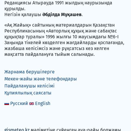
Редакциясы Атырауда 1991 жылдың наурызында
құрылды.
Негізін қалаушы
Әбділда Мұқашев
.
«Ақ Жайық» сайтының материалдарын Қазақстан
Республикасының «Авторлық құқық және сабақтас
құқықтар туралы» 1996 жылғы 10 маусымдағы №6-I
Заңында тікелей көзделген жағдайларды қоспағанда,
жазбаша келісімсіз және рұқсатсыз кез келген
мақсатта пайдалануға тыйым салынады.
Жарнама берушілерге
Мекен-жайы және телефондары
Пайдаланушы келісімі
Құпиялылық саясаты
Русский
English
gismeteo.kz
мәліметіне сүйенген ауа-райы болжамы