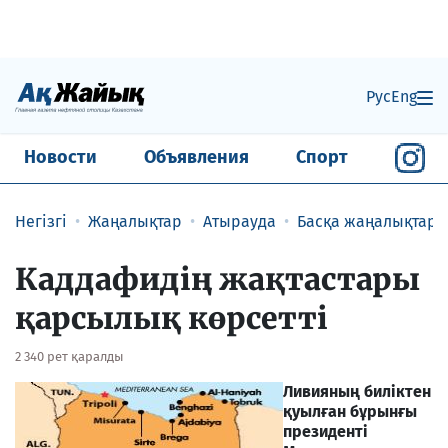
Рус
Eng
Новости
Объявления
Спорт
Негізгі
Жаңалықтар
Атырауда
Басқа жаңалықтар
Каддафидің жақтастары
қарсылық көрсетті
2 340 рет қаралды
Л
ивияның биліктен
қуылған бұрынғы
президенті