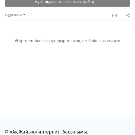
Бұл тақырыпқа пікір жазу жабық
Бұрынғы
Әзірге ешкім пікір қалдырған жоқ, сіз бірінші жазыңыз
© «Ақ Жайық» интернет- басылымы.