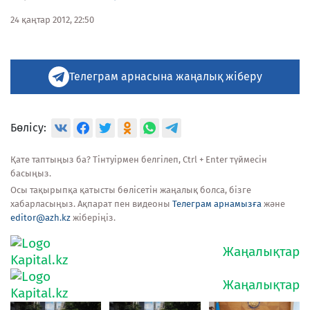
24 қаңтар 2012, 22:50
Телеграм арнасына жаңалық жіберу
Бөлісу:
Қате таптыңыз ба? Тінтуірмен белгілеп, Ctrl + Enter түймесін
басыңыз.
Осы тақырыпқа қатысты бөлісетін жаңалық болса, бізге
хабарласыңыз. Ақпарат пен видеоны
Телеграм арнамызға
және
editor@azh.kz
жіберіңіз.