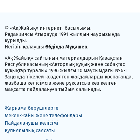
© «Ақ Жайық» интернет- басылымы.
Редакциясы Атырауда 1991 жылдың наурызында
құрылды.
Негізін қалаушы
Әбділда Мұқашев
.
«Ақ Жайық» сайтының материалдарын Қазақстан
Республикасының «Авторлық құқық және сабақтас
құқықтар туралы» 1996 жылғы 10 маусымдағы №6-I
Заңында тікелей көзделген жағдайларды қоспағанда,
жазбаша келісімсіз және рұқсатсыз кез келген
мақсатта пайдалануға тыйым салынады.
Жарнама берушілерге
Мекен-жайы және телефондары
Пайдаланушы келісімі
Құпиялылық саясаты