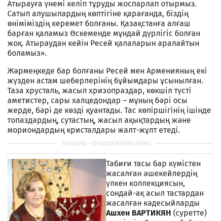
Атырауға үнемі келіп тұруды жоспарлап отырмыз.
Сатып алушылардың көптігіне қарағанда, біздің
өніміміздің керемет болғаны. Қазақстанға алғаш
барған қаламыз Өскеменде мұндай дүрлігіс болған
жоқ. Атыраудан кейін Ресей қалаларын аралайтын
боламыз».
Жәрмеңкеде бар болғаны Ресей мен Арменияның екі
жүзден астам шеберлерінің бұйымдары ұсынылған.
Таза хрусталь, жасыл хризопраздар, көкшіл түсті
аметистер, сары халцедондар – мұның бәрі осы
жерде, бәрі де көзді қуантады. Тас көпіршігінің ішінде
топаздардың, сутастың, жасыл ақықтардың және
мориондардың кристалдары жалт-жұлт етеді.
Табиғи тасы бар күмістен
жасалған әшекейлердің
үлкен коллекциясын,
сондай-ақ асыл тастардан
жасалған кәдесыйларды
Ашхен ВАРТИКЯН
(суретте)