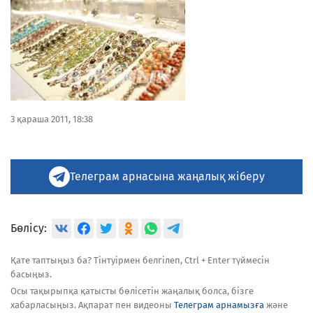
3 қараша 2011, 18:38
Телеграм арнасына жаңалық жіберу
Бөлісу:
Қате таптыңыз ба? Тінтуірмен белгілеп, Ctrl + Enter түймесін
басыңыз.
Осы тақырыпқа қатысты бөлісетін жаңалық болса, бізге
хабарласыңыз. Ақпарат пен видеоны
Телеграм арнамызға
және