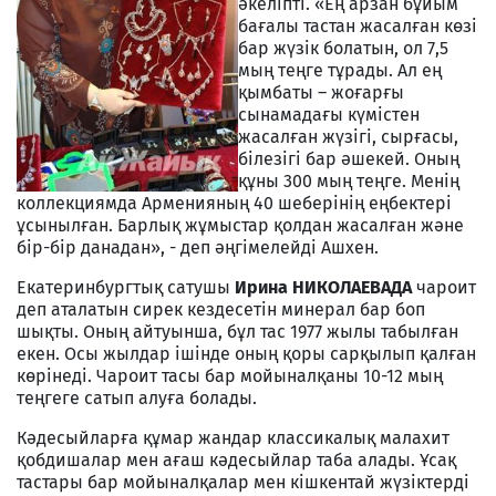
әкеліпті. «Ең арзан бұйым
бағалы тастан жасалған көзі
бар жүзік болатын, ол 7,5
мың теңге тұрады. Ал ең
қымбаты – жоғарғы
сынамадағы күмістен
жасалған жүзігі, сырғасы,
білезігі бар әшекей. Оның
құны 300 мың теңге. Менің
коллекциямда Арменияның 40 шеберінің еңбектері
ұсынылған. Барлық жұмыстар қолдан жасалған және
бір-бір данадан», - деп әңгімелейді Ашхен.
Екатеринбургтық сатушы
Ирина НИКОЛАЕВАДА
чароит
деп аталатын сирек кездесетін минерал бар боп
шықты. Оның айтуынша, бұл тас 1977 жылы табылған
екен. Осы жылдар ішінде оның қоры сарқылып қалған
көрінеді. Чароит тасы бар мойыналқаны 10-12 мың
теңгеге сатып алуға болады.
Кәдесыйларға құмар жандар классикалық малахит
қобдишалар мен ағаш кәдесыйлар таба алады. Ұсақ
тастары бар мойыналқалар мен кішкентай жүзіктерді