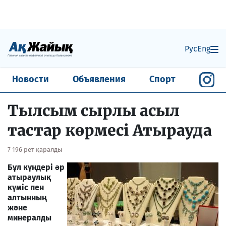
Рус
Eng
Новости
Объявления
Спорт
Тылсым сырлы асыл
тастар көрмесі Атырауда
7 196 рет қаралды
Бұл күндері әр
атыраулық
күміс пен
алтынның
және
минералды