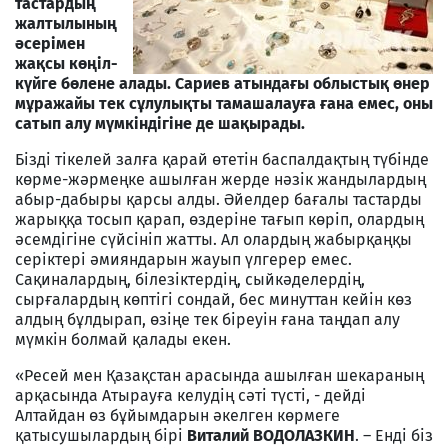
тастардың
жалтылының
әсерімен
жақсы көңіл-
күйге бөлене алады. Сариев атындағы облыстық өнер
мұражайы тек сұлулықты тамашалауға ғана емес, оны
сатып алу мүмкіндігіне де шақырады.
Бізді тікелей залға қарай өтетін баспалдақтың түбінде
көрме-жәрмеңке ашылған жерде нәзік жандылардың
абыр-дабыры қарсы алды. Әйелдер бағалы тастарды
жарыққа тосып қарап, өздеріне тағып көріп, олардың
әсемдігіне сүйсініп жатты. Ал олардың жабырқаңқы
серіктері әмияндарын жауып үлгерер емес.
Сақиналардың, білезіктердің, сыйкәделердің,
сырғалардың көптігі сондай, бес минуттан кейін көз
алдың бұлдырап, өзіңе тек біреуін ғана таңдап алу
мүмкін болмай қалады екен.
«Ресей мен Қазақстан арасында ашылған шекараның
арқасында Атырауға келудің сәті түсті, - дейді
Алтайдан өз бұйымдарын әкелген көрмеге
қатысушылардың бірі
Виталий ВОДОЛАЗКИН
. – Енді біз