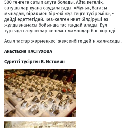
500 теңгеге сатып алуға болады. Айта кетелік,
сатушылар қуана саудаласады. «Мұның бағасы
мынадай, бірақ мен бір-екі жүз теңге түсіремін», -
дейді әдеттегідей. Кез-келген ниет білдіруші өз
жұлдызнамасы бойынша тас таңдай алады. Бұл
тұрғыда сатушылар керемет мамандар боп көрінді.
Асыл тастар жәрмеңкесі жексенбіге дейін жалғасады.
Анастасия ПАСТУХОВА
Суретті түсірген В. Истомин