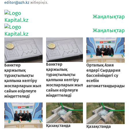
editor@azh.kz
жіберіңіз.