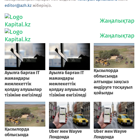
editor@azh.kz
жіберіңіз.