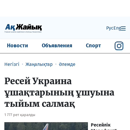
Рус
Eng
Новости
Объявления
Спорт
Негізгі
Жаңалықтар
Әлемде
Ресей Украина
ұшақтарының ұшуына
тыйым салмақ
1 777 рет қаралды
Ресейлік