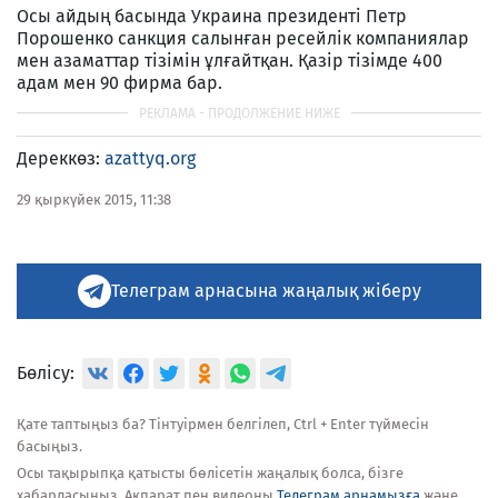
Осы айдың басында Украина президенті Петр
Порошенко санкция салынған ресейлік компаниялар
мен азаматтар тізімін ұлғайтқан. Қазір тізімде 400
адам мен 90 фирма бар.
Дереккөз:
azattyq.org
29 қыркүйек 2015, 11:38
Телеграм арнасына жаңалық жіберу
Бөлісу:
Қате таптыңыз ба? Тінтуірмен белгілеп, Ctrl + Enter түймесін
басыңыз.
Осы тақырыпқа қатысты бөлісетін жаңалық болса, бізге
хабарласыңыз. Ақпарат пен видеоны
Телеграм арнамызға
және