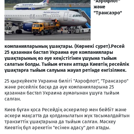
"Аэрофлот"
және
"Трансаэро"
компанияларының ұшақтары. (Көрнекі сурет).
Ресей
25 қазаннан бастап Украина әуе компаниялары
ұшақтарының өз әуе кеңістігінен ұшуына тыйым
салатын болды. Тыйым өткен аптада Киевтің ресейлік
ұшақтарға тыйым салуына жауап ретінде енгізілмек.
25 қыркүйекте Украина билігі "Аэрофлот", "Трансаэро"
және ресейлік басқа да әуе компанияларына 25
қазаннан бастап Украина аумағынан ұшуға тыйым
салған.
Киев бұған қоса Ресейдің әскерилер мен бейбіт және
әскери мақсатта да қолданылатын жүк тасымалдайтын
транзиттік ұшақтарына да тыйым салған. Мәскеу
Киевтің бұл әрекетін "есінен адасу" деп атады.