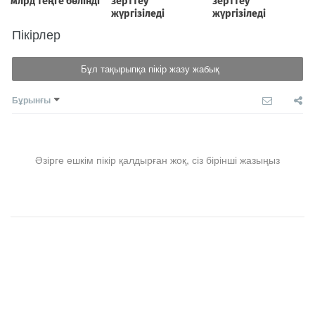
Пікірлер
Бұл тақырыпқа пікір жазу жабық
Бұрынғы
Әзірге ешкім пікір қалдырған жоқ, сіз бірінші жазыңыз