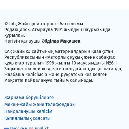
© «Ақ Жайық» интернет- басылымы.
Редакциясы Атырауда 1991 жылдың наурызында
құрылды.
Негізін қалаушы
Әбділда Мұқашев
.
«Ақ Жайық» сайтының материалдарын Қазақстан
Республикасының «Авторлық құқық және сабақтас
құқықтар туралы» 1996 жылғы 10 маусымдағы №6-I
Заңында тікелей көзделген жағдайларды қоспағанда,
жазбаша келісімсіз және рұқсатсыз кез келген
мақсатта пайдалануға тыйым салынады.
Жарнама берушілерге
Мекен-жайы және телефондары
Пайдаланушы келісімі
Құпиялылық саясаты
Русский
English