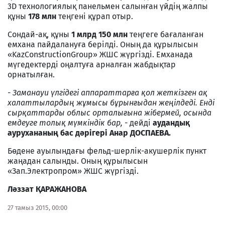
3D технологиялық панельмен салынған үйдің жалпы
құны
178 млн
теңгені құрап отыр.
Сондай-ақ, құны
1 млрд 150 млн
теңгеге бағаланған
емхана пайдалануға берілді. Оның да құрылысын
«KazConstructionGroup» ЖШС жүргізді. Емханада
мүгедектерді оңалтуға арналған жабдықтар
орнатылған.
- Заманауи үлгідегі аппараттарға қол жеткізген ақ
халаттылардың жұмысы бұрынғыдан жеңілдеді. Енді
сырқаттарды облыс орталығына жібермей, осында
емдеуге толық мүмкіндік бар, -
дейді
аудандық
аурухананың бас дәрігері Анар ДОСПАЕВА.
Бөдене ауылындағы фельд-шерлік-акушерлік пункт
жаңадан салынды. Оның құрылысын
«Зап.Электропром» ЖШС жүргізді.
Ләззат ҚАРАЖАНОВА
27 тамыз 2015, 00:00