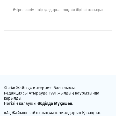
Әзірге ешкім пікір қалдырған жоқ, сіз бірінші жазыңыз
© «Ақ Жайық» интернет- басылымы.
Редакциясы Атырауда 1991 жылдың наурызында
құрылды.
Негізін қалаушы
Әбділда Мұқашев
.
«Ақ Жайық» сайтының материалдарын Қазақстан