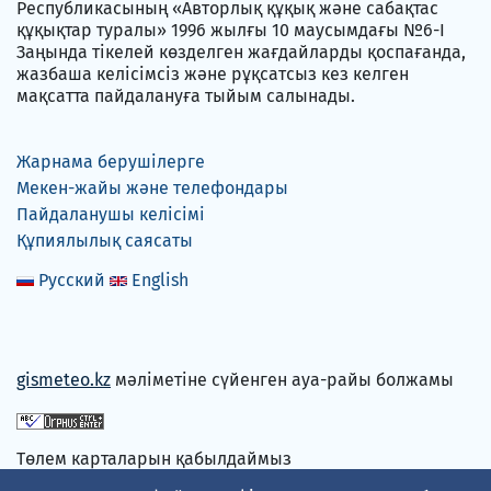
Республикасының «Авторлық құқық және сабақтас
құқықтар туралы» 1996 жылғы 10 маусымдағы №6-I
Заңында тікелей көзделген жағдайларды қоспағанда,
жазбаша келісімсіз және рұқсатсыз кез келген
мақсатта пайдалануға тыйым салынады.
Жарнама берушілерге
Мекен-жайы және телефондары
Пайдаланушы келісімі
Құпиялылық саясаты
Русский
English
gismeteo.kz
мәліметіне сүйенген ауа-райы болжамы
Төлем карталарын қабылдаймыз