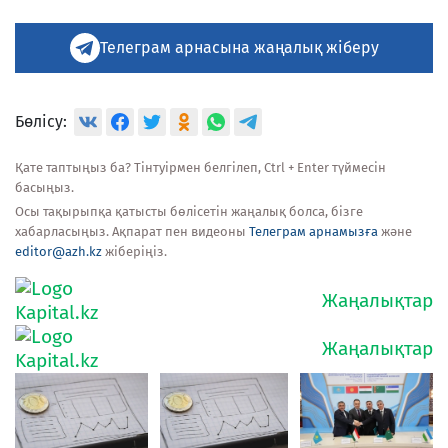
Телеграм арнасына жаңалық жіберу
Бөлісу:
Қате таптыңыз ба? Тінтуірмен белгілеп, Ctrl + Enter түймесін
басыңыз.
Осы тақырыпқа қатысты бөлісетін жаңалық болса, бізге
хабарласыңыз. Ақпарат пен видеоны
Телеграм арнамызға
және
editor@azh.kz
жіберіңіз.