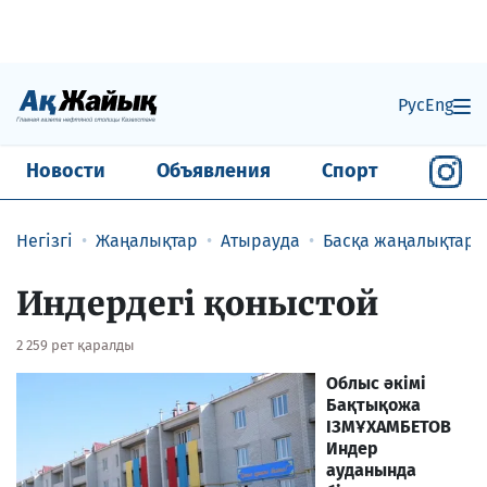
Рус
Eng
Новости
Объявления
Спорт
Негізгі
Жаңалықтар
Атырауда
Басқа жаңалықтар
​Индердегі қоныстой
2 259 рет қаралды
Облыс әкімі
Бақтықожа
ІЗМҰХАМБЕТОВ
Индер
ауданында