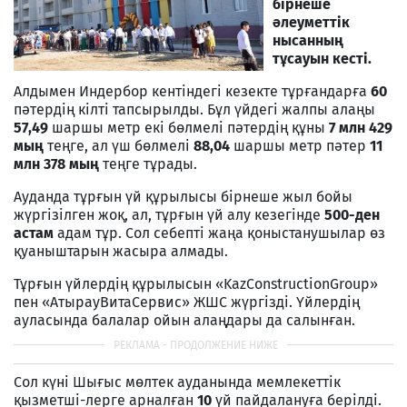
бірнеше
әлеуметтік
нысанның
тұсауын кесті.
Алдымен Индербор кентіндегі кезекте тұрғандарға
60
пәтердің кілті тапсырылды. Бұл үйдегі жалпы алаңы
57,49
шаршы метр екі бөлмелі пәтердің құны
7 млн 429
мың
теңге, ал үш бөлмелі
88,04
шаршы метр пәтер
11
млн 378 мың
теңге тұрады.
Ауданда тұрғын үй құрылысы бірнеше жыл бойы
жүргізілген жоқ, ал, тұрғын үй алу кезегінде
500-ден
астам
адам тұр. Сол себепті жаңа қоныстанушылар өз
қуаныштарын жасыра алмады.
Тұрғын үйлердің құрылысын «KazConstructionGroup»
пен «АтырауВитаСервис» ЖШС жүргізді. Үйлердің
ауласында балалар ойын алаңдары да салынған.
Сол күні Шығыс мөлтек ауданында мемлекеттік
қызметші-лерге арналған
10
үй пайдалануға берілді.