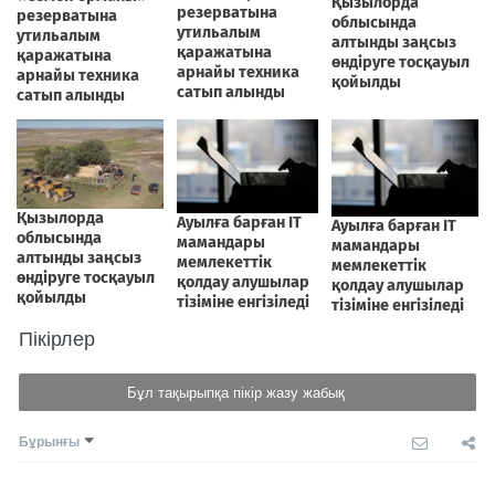
Пікірлер
Бұл тақырыпқа пікір жазу жабық
Бұрынғы