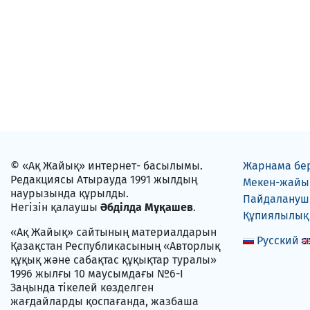
© «Ақ Жайық» интернет- басылымы.
Жарнама бе
Редакциясы Атырауда 1991 жылдың
Мекен-жайы
наурызында құрылды.
Пайдаланушы
Негізін қалаушы
Әбділда Мұқашев
.
Құпиялылық
«Ақ Жайық» сайтының материалдарын
Русский
Қазақстан Республикасының «Авторлық
құқық және сабақтас құқықтар туралы»
1996 жылғы 10 маусымдағы №6-I
Заңында тікелей көзделген
жағдайларды қоспағанда, жазбаша