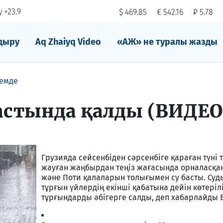
 +23.9
$ 469.85
€ 542.16
₽ 5.78
дыру
Aq Zhaiyq Video
«АЖ» не туралы жазды
емде
 астында қалды (ВИДЕО
Грузияда сейсенбіден сәрсенбіге қараған түні 
жауған жаңбырдан теңіз жағасында орналасқа
және Поти қалаларын толығымен су басты. Суд
тұрғын үйлердің екінші қабатына дейін көтерілі
тұрғындарды әбігерге салды, деп хабарлайды B