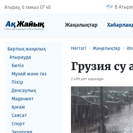
В Атырау
Атырау, 6 тамыз
07
:
40
Жаңалықтар
Хабарлан
Негізгі
Жаңалықтар
Әл
Барлық жаңалық
Атырауда
Грузия су
Билік
Мұнай және газ
2 499 рет қаралды
Пікір
Денсаулық
Мәдениет
Қоғам
Саясат
Спорт
Экология