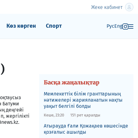
Жеке кабинет
Көз көрген
Спорт
Рус
Eng
)
Басқа жаңалықтар
Мемлекеттік білім гранттарының
тоқтаусыз
нәтижелері жарияланатын нақты
н Батуми
уақыт белгілі болды
ың деңгейі
Кеше, 23:20
151 рет қаралды
п, жергілікті
news.kz.
​Атырауда Ғали Қожақаев көшесінде
қозғалыс ашылды