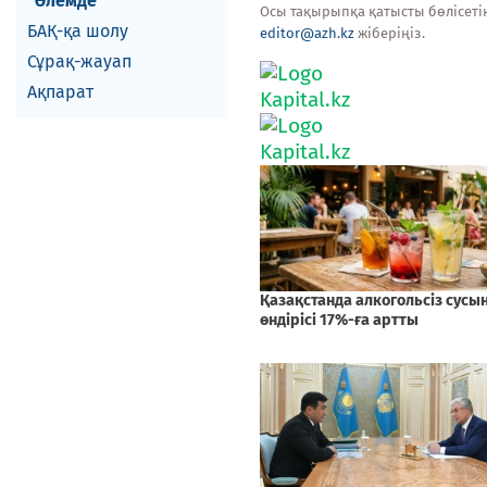
Әлемде
Осы тақырыпқа қатысты бөлісеті
БАҚ-қа шолу
editor@azh.kz
жіберіңіз.
Сұрақ-жауап
Ақпарат