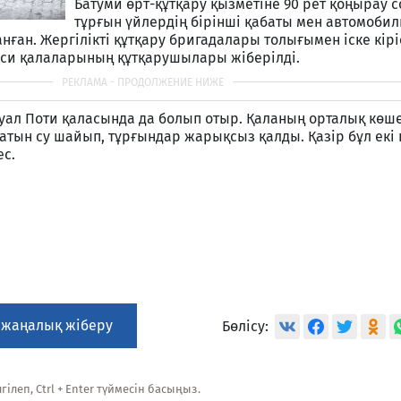
Батуми өрт-құтқару қызметіне 90 рет қоңырау 
тұрғын үйлердің бірінші қабаты мен автомоби
ған. Жергілікті құтқару бригадалары толығымен іске кіріс
иси қалаларының құтқарушылары жіберілді.
уал Поти қаласында да болып отыр. Қаланың орталық көш
атын су шайып, тұрғындар жарықсыз қалды. Қазір бұл екі
ес.
 жаңалық жіберу
Бөлісу:
ілеп, Ctrl + Enter түймесін басыңыз.