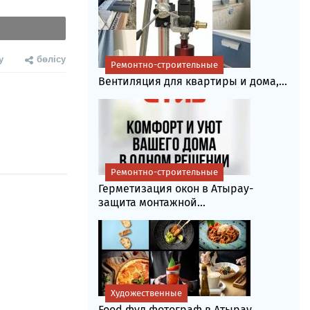
у
бөлісу
Ремонтно-строительные
Вентиляция для квартиры и дома,...
Ремонтно-строительные
Герметизация окон в Атырау-
защита монтажной...
Художественные
Food фуд фотограф в Атырау....