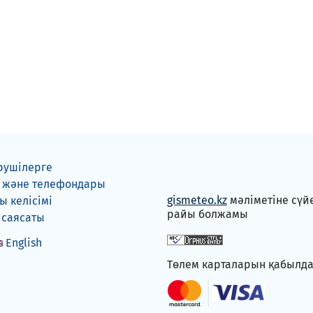
рушілерге
 және телефондары
gismeteo.kz
мәліметіне сүй
 келісімі
райы болжамы
 саясаты
English
Төлем карталарын қабылд