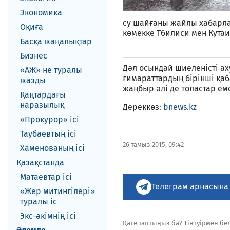
Экономика
су шайғаны жайлы хабарлан
Оқиға
көмекке Тбилиси мен Кута
Басқа жаңалықтар
Бизнес
Дәл осындай шиеленісті ах
«АЖ» не туралы
ғимараттардың бірінші қаб
жазды
жаңбыр әлі де толастар ем
Қаңтардағы
наразылық
Дереккөз:
bnews.kz
«Прокурор» ісі
Таубаевтың ісі
26 тамыз 2015, 09:42
Хаменованың ісі
Қазақстанда
Матаевтар ici
Телеграм арнасына
«Жер митингілері»
туралы іс
Экс-әкiмнiң iсi
Қате таптыңыз ба? Тінтуірмен белг