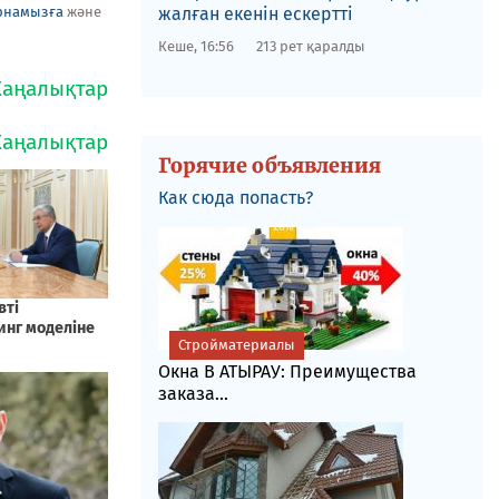
рнамызға
және
жалған екенін ескертті
Кеше, 16:56
213 рет қаралды
Горячие объявления
Как сюда попасть?
Стройматериалы
Окна В АТЫРАУ: Преимущества
заказа...