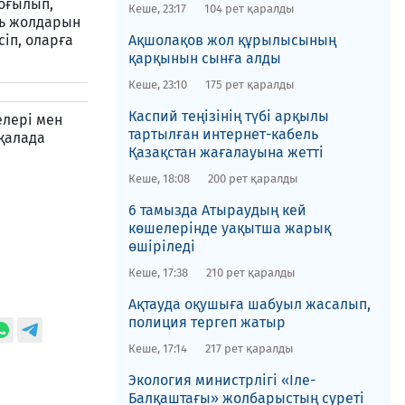
соғылып,
Кеше, 23:17
104 рет қаралды
ль жолдарын
іп, оларға
​Ақшолақов жол құрылысының
қарқынын сынға алды
Кеше, 23:10
175 рет қаралды
​Каспий теңізінің түбі арқылы
елері мен
тартылған интернет-кабель
 қалада
Қазақстан жағалауына жетті
Кеше, 18:08
200 рет қаралды
6 тамызда Атыраудың кей
көшелерінде уақытша жарық
өшіріледі
Кеше, 17:38
210 рет қаралды
Ақтауда оқушыға шабуыл жасалып,
полиция тергеп жатыр
Кеше, 17:14
217 рет қаралды
​Экология министрлігі «Іле-
Балқаштағы» жолбарыстың суреті