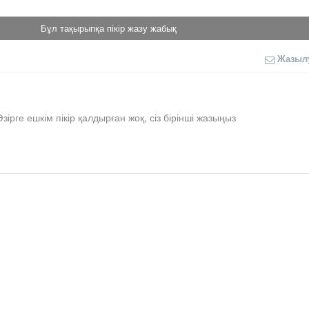
Бұл тақырыпқа пікір жазу жабық
Жазыл
Әзірге ешкім пікір қалдырған жоқ, сіз бірінші жазыңыз