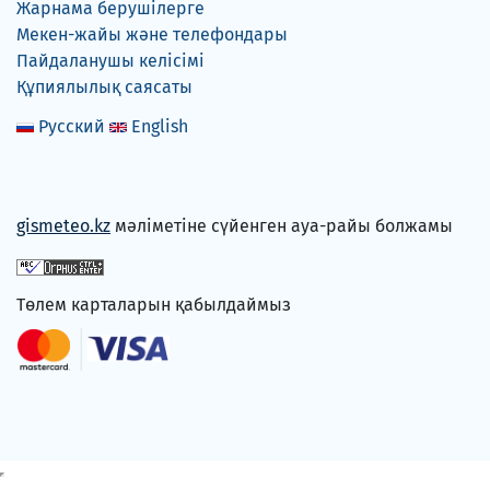
Жарнама берушілерге
Мекен-жайы және телефондары
Пайдаланушы келісімі
Құпиялылық саясаты
Русский
English
gismeteo.kz
мәліметіне сүйенген ауа-райы болжамы
Төлем карталарын қабылдаймыз