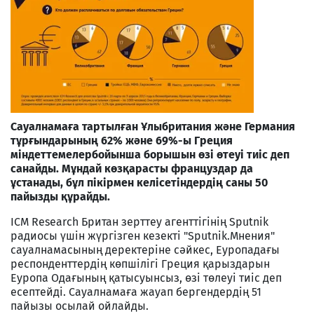
Сауалнамаға тартылған Ұлыбритания және Германия
тұрғындарының 62% және 69%-ы Греция
міндеттемелербойынша борышын өзі өтеуі тиіс деп
санайды. Мұндай көзқарасты француздар да
ұстанады, бұл пікірмен келісетіндердің саны 50
пайызды құрайды.
ICM Research Британ зерттеу агенттігінің Sputnik
радиосы үшін жүргізген кезекті "Sputnik.Мнения"
сауалнамасының деректеріне сәйкес, Еуропадағы
респонденттердің көпшілігі Греция қарыздарын
Еуропа Одағының қатысуынсыз, өзі төлеуі тиіс деп
есептейді. Сауалнамаға жауап бергендердің 51
пайызы осылай ойлайды.