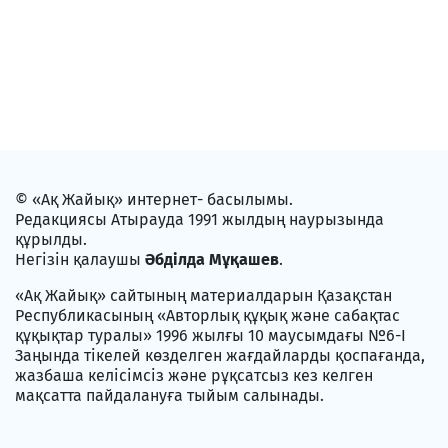
© «Ақ Жайық» интернет- басылымы.
Редакциясы Атырауда 1991 жылдың наурызында
құрылды.
Негізін қалаушы
Әбділда Мұқашев
.
«Ақ Жайық» сайтының материалдарын Қазақстан
Республикасының «Авторлық құқық және сабақтас
құқықтар туралы» 1996 жылғы 10 маусымдағы №6-I
Заңында тікелей көзделген жағдайларды қоспағанда,
жазбаша келісімсіз және рұқсатсыз кез келген
мақсатта пайдалануға тыйым салынады.