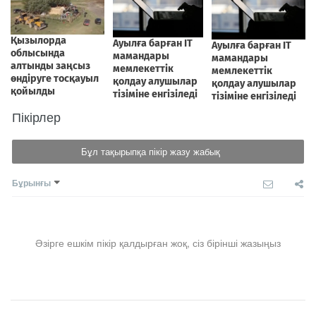
Пікірлер
Бұл тақырыпқа пікір жазу жабық
Бұрынғы
Әзірге ешкім пікір қалдырған жоқ, сіз бірінші жазыңыз