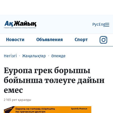
Рус
Eng
Новости
Объявления
Спорт
Негізгі
Жаңалықтар
Әлемде
Еуропа грек борышы
бойынша төлеуге дайын
емес
2 165 рет қаралды