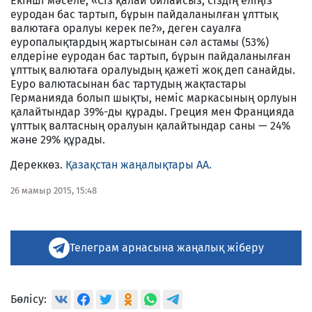
Екінші мәселе, «Сіз қалай ойлайсыз, сіздің еліңіз
еуродан бас тартып, бұрын пайдаланылған ұлттық
валютаға оралуы керек пе?», деген сауалға
еуропалықтардың жартысынан сәл астамы (53%)
елдеріне еуродан бас тартып, бұрын пайдаланылған
ұлттық валютаға оралуыдың қажеті жоқ деп санайды.
Еуро валютасынан бас тартудың жақтастары
Германияда болып шықты, неміс маркасының орлуын
қалайтындар 39%-ды құрады. Греция мен Францияда
ұлттық валтасның оралуын қалайтындар саны — 24%
және 29% құрады.
Дереккөз.
Қазақстан жаңалықтары АА.
26 мамыр 2015, 15:48
Телеграм арнасына жаңалық жіберу
Бөлісу: