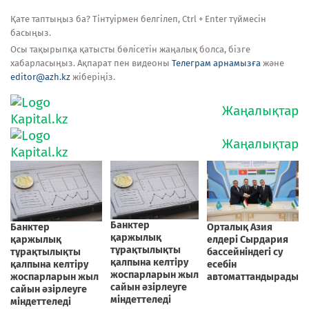
Қате таптыңыз ба? Тінтуірмен белгілеп, Ctrl + Enter түймесін
басыңыз.
Осы тақырыпқа қатысты бөлісетін жаңалық болса, бізге
хабарласыңыз. Ақпарат пен видеоны
Телеграм арнамызға
және
editor@azh.kz
жіберіңіз.