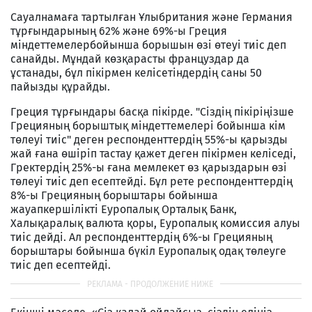
Сауалнамаға тартылған Ұлыбритания және Германия
тұрғындарының 62% және 69%-ы Греция
міндеттемелербойынша борышын өзі өтеуі тиіс деп
санайды. Мұндай көзқарасты француздар да
ұстанады, бұл пікірмен келісетіндердің саны 50
пайызды құрайды.
Греция тұрғындары басқа пікірде. "Сіздің пікіріңізше
Грецияның борыштық міндеттемелері бойынша кім
төлеуі тиіс" деген респонденттердің 55%-ы қарызды
жай ғана өшіріп тастау қажет деген пікірмен келіседі,
Гректердің 25%-ы ғана мемлекет өз қарыздарын өзі
төлеуі тиіс деп есептейді. Бұл рете респонденттердің
8%-ы Грецияның борыштары бойынша
жауапкершілікті Еуропалық Орталық Банк,
Халықаралық валюта қоры, Еуропалық комиссия алуы
тиіс дейді. Ал респонденттердің 6%-ы Грецияның
борыштары бойынша бүкіл Еуропалық одақ төлеуге
тиіс деп есептейді.