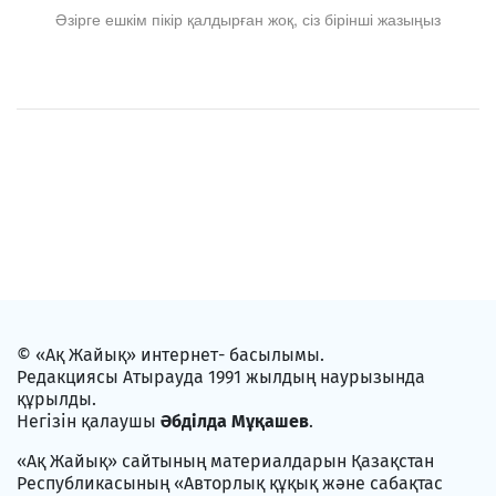
Әзірге ешкім пікір қалдырған жоқ, сіз бірінші жазыңыз
© «Ақ Жайық» интернет- басылымы.
Редакциясы Атырауда 1991 жылдың наурызында
құрылды.
Негізін қалаушы
Әбділда Мұқашев
.
«Ақ Жайық» сайтының материалдарын Қазақстан
Республикасының «Авторлық құқық және сабақтас