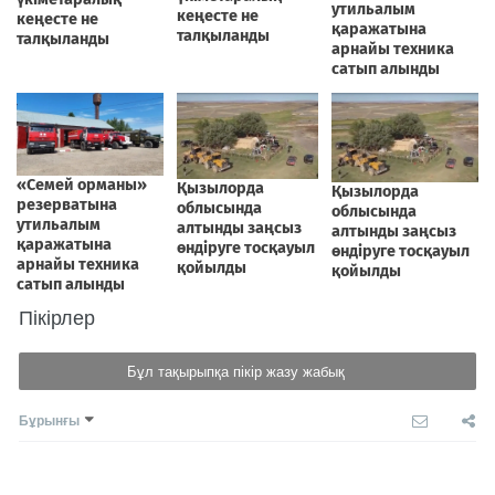
Пікірлер
Бұл тақырыпқа пікір жазу жабық
Бұрынғы