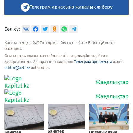
Телеграм арнасына жаңалық жіберу
Бөлісу:
Қате таптыңыз ба? Тінтуірмен белгілеп, Ctrl + Enter түймесін
басыңыз.
Осы тақырыпқа қатысты бөлісетін жаңалық болса, бізге
хабарласыңыз. Ақпарат пен видеоны
Телеграм арнамызға
және
editor@azh.kz
жіберіңіз.