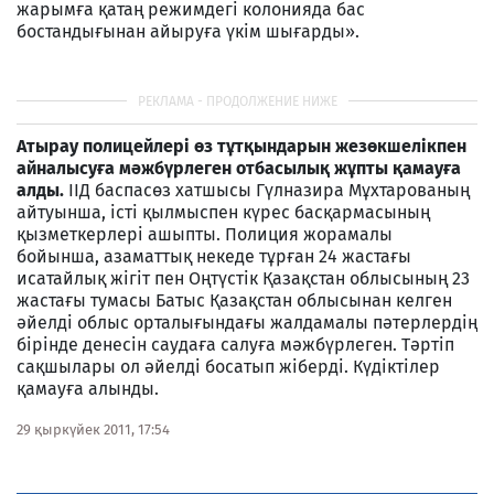
жарымға қатаң режимдегі колонияда бас
бостандығынан айыруға үкім шығарды».
Атырау полицейлері өз тұтқындарын жезөкшелікпен
айналысуға мәжбүрлеген отбасылық жұпты қамауға
алды.
ІІД баспасөз хатшысы Гүлназира Мұхтарованың
айтуынша, істі қылмыспен күрес басқармасының
қызметкерлері ашыпты. Полиция жорамалы
бойынша, азаматтық некеде тұрған 24 жастағы
исатайлық жігіт пен Оңтүстік Қазақстан облысының 23
жастағы тумасы Батыс Қазақстан облысынан келген
әйелді облыс орталығындағы жалдамалы пәтерлердің
бірінде денесін саудаға салуға мәжбүрлеген. Тәртіп
сақшылары ол әйелді босатып жіберді. Күдіктілер
қамауға алынды.
29 қыркүйек 2011, 17:54