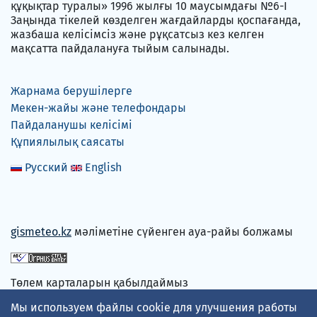
құқықтар туралы» 1996 жылғы 10 маусымдағы №6-I
Заңында тікелей көзделген жағдайларды қоспағанда,
жазбаша келісімсіз және рұқсатсыз кез келген
мақсатта пайдалануға тыйым салынады.
Жарнама берушілерге
Мекен-жайы және телефондары
Пайдаланушы келісімі
Құпиялылық саясаты
Русский
English
gismeteo.kz
мәліметіне сүйенген ауа-райы болжамы
Төлем карталарын қабылдаймыз
Мы используем файлы cookie для улучшения работы