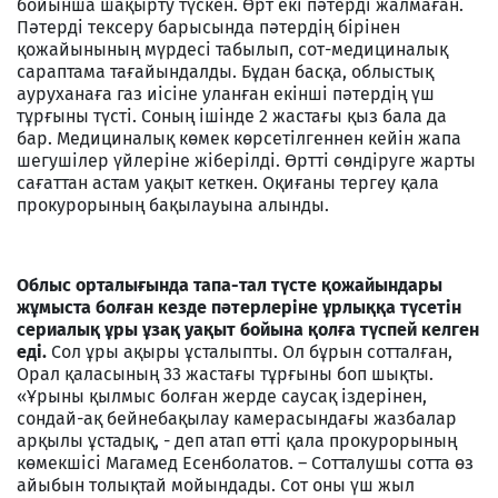
бойынша шақырту түскен. Өрт екі пәтерді жалмаған.
Пәтерді тексеру барысында пәтердің бірінен
қожайынының мүрдесі табылып, сот-медициналық
сараптама тағайындалды. Бұдан басқа, облыстық
ауруханаға газ иісіне уланған екінші пәтердің үш
тұрғыны түсті. Соның ішінде 2 жастағы қыз бала да
бар. Медициналық көмек көрсетілгеннен кейін жапа
шегушілер үйлеріне жіберілді. Өртті сөндіруге жарты
сағаттан астам уақыт кеткен. Оқиғаны тергеу қала
прокурорының бақылауына алынды.
Облыс орталығында тапа-тал түсте қожайындары
жұмыста болған кезде пәтерлеріне ұрлыққа түсетін
сериалық ұры ұзақ уақыт бойына қолға түспей келген
еді.
Сол ұры ақыры ұсталыпты. Ол бұрын сотталған,
Орал қаласының 33 жастағы тұрғыны боп шықты.
«Ұрыны қылмыс болған жерде саусақ іздерінен,
сондай-ақ бейнебақылау камерасындағы жазбалар
арқылы ұстадық, - деп атап өтті қала прокурорының
көмекшісі Магамед Есенболатов. – Сотталушы сотта өз
айыбын толықтай мойындады. Сот оны үш жыл