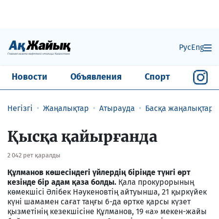
Рус
Eng
Новости
Объявления
Спорт
Негізгі
Жаңалықтар
Атырауда
Басқа жаңалықтар
Қысқа қайырғанда
2 042 рет қаралды
Құлманов көшесіндегі үйлердің бірінде түнгі өрт
кезінде бір адам қаза болды.
Қала прокурорының
көмекшісі Әлібек Нәукеновтің айтуынша, 21 қыркүйек
күні шамамен сағат таңғы 6-да өртке қарсы күзет
қызметінің кезекшісіне Құлманов, 19 «а» мекен-жайы