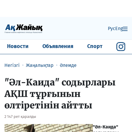
Рус
Eng
Новости
Объявления
Спорт
Негізгі
Жаңалықтар
Әлемде
"Әл-Каида" содырлары
АҚШ тұрғынын
өлтіретінін айтты
2 147 рет қаралды
"Әл-Каида"