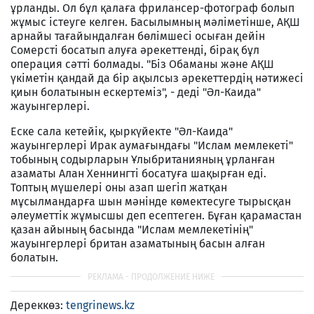
ұрланды. Ол бұл қалаға фрилансер-фотограф болып
жұмыс істеуге келген. Басылымның мәліметінше, АҚШ
арнайы тағайындалған бөлімшесі осыған дейін
Сомерсті босатып алуға әрекеттенді, бірақ бұл
операция сәтті болмады. "Біз Обаманы және АҚШ
үкіметін қандай да бір ақылсыз әрекеттердің нәтижесі
қиын болатынын ескертеміз", - деді "Әл-Каида"
жауынгерлері.
Еске сала кетейік, қыркүйекте "Әл-Каида"
жауынгерлері Ирак аумағындағы "Ислам мемлекеті"
тобының содырларын Ұлыбританияның ұрланған
азаматы Алан Хеннингті босатуға шақырған еді.
Топтың мүшелері оны азап шегіп жатқан
мұсылмандарға шын мәнінде көмектесуге тырысқан
әлеуметтік жұмысшы деп есептеген. Бұған қарамастан
қазан айының басында "Ислам мемлекетінің"
жауынгерлері британ азаматының басын алған
болатын.
Дереккөз:
tengrinews.kz