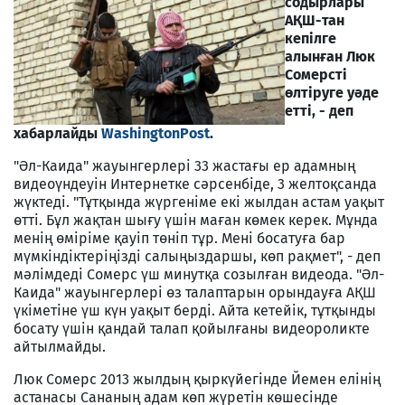
содырлары
АҚШ-тан
кепілге
алынған Люк
Сомерсті
өлтіруге уәде
етті, - деп
хабарлайды
WashingtonPost
.
"Әл-Каида" жауынгерлері 33 жастағы ер адамның
видеоүндеуін Интернетке сәрсенбіде, 3 желтоқсанда
жүктеді. "Тұтқында жүргеніме екі жылдан астам уақыт
өтті. Бұл жақтан шығу үшін маған көмек керек. Мұнда
менің өміріме қауіп төніп тұр. Мені босатуға бар
мүмкіндіктеріңізді салыңыздаршы, көп рақмет", - деп
мәлімдеді Сомерс үш минутқа созылған видеода. "Әл-
Каида" жауынгерлері өз талаптарын орындауға АҚШ
үкіметіне үш күн уақыт берді. Айта кетейік, тұтқынды
босату үшін қандай талап қойылғаны видеороликте
айтылмайды.
Люк Сомерс 2013 жылдың қыркүйегінде Йемен елінің
астанасы Сананың адам көп жүретін көшесінде