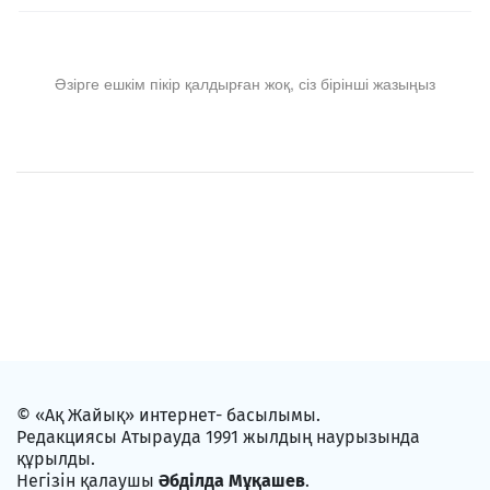
Әзірге ешкім пікір қалдырған жоқ, сіз бірінші жазыңыз
© «Ақ Жайық» интернет- басылымы.
Редакциясы Атырауда 1991 жылдың наурызында
құрылды.
Негізін қалаушы
Әбділда Мұқашев
.