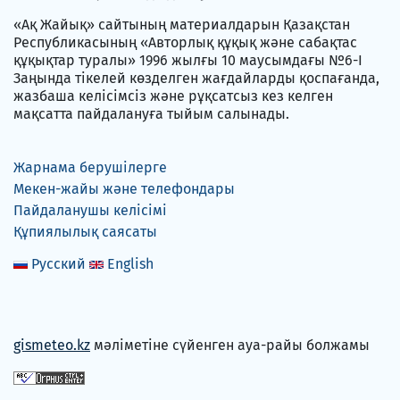
«Ақ Жайық» сайтының материалдарын Қазақстан
Республикасының «Авторлық құқық және сабақтас
құқықтар туралы» 1996 жылғы 10 маусымдағы №6-I
Заңында тікелей көзделген жағдайларды қоспағанда,
жазбаша келісімсіз және рұқсатсыз кез келген
мақсатта пайдалануға тыйым салынады.
Жарнама берушілерге
Мекен-жайы және телефондары
Пайдаланушы келісімі
Құпиялылық саясаты
Русский
English
gismeteo.kz
мәліметіне сүйенген ауа-райы болжамы