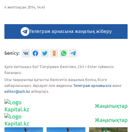
4 желтоқсан 2014, 14:41
Телеграм арнасына жаңалық жіберу
Бөлісу:
Қате таптыңыз ба? Тінтуірмен белгілеп, Ctrl + Enter түймесін
басыңыз.
Осы тақырыпқа қатысты бөлісетін жаңалық болса, бізге
хабарласыңыз. Ақпарат пен видеоны
Телеграм арнамызға
және
editor@azh.kz
жіберіңіз.