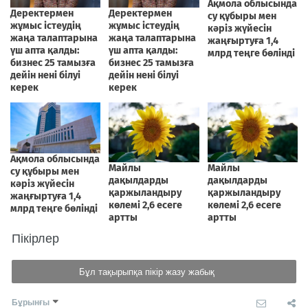
Пікірлер
Бұл тақырыпқа пікір жазу жабық
Бұрынғы