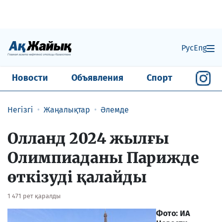
Рус
Eng
Новости
Объявления
Спорт
Негізгі
Жаңалықтар
Әлемде
Олланд 2024 жылғы
Олимпиаданы Парижде
өткізуді қалайды
1 471 рет қаралды
Фото: ИА