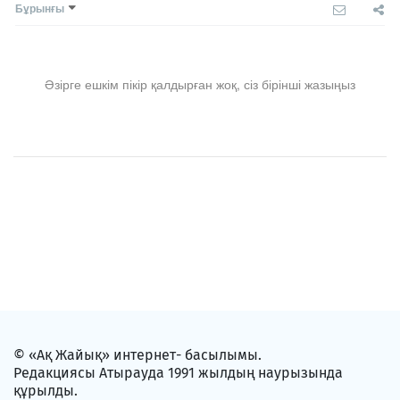
Бұрынғы
Әзірге ешкім пікір қалдырған жоқ, сіз бірінші жазыңыз
© «Ақ Жайық» интернет- басылымы.
Редакциясы Атырауда 1991 жылдың наурызында
құрылды.