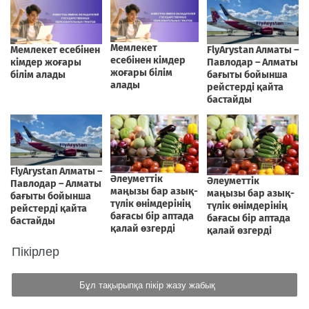
Пікірлер
Бұл тақырыпқа пікір жазу жабық