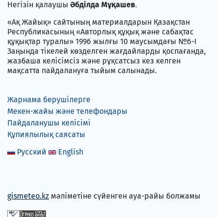
Негізін қалаушы
Әбділда Мұқашев
.
«Ақ Жайық» сайтының материалдарын Қазақстан
Республикасының «Авторлық құқық және сабақтас
құқықтар туралы» 1996 жылғы 10 маусымдағы №6-I
Заңында тікелей көзделген жағдайларды қоспағанда,
жазбаша келісімсіз және рұқсатсыз кез келген
мақсатта пайдалануға тыйым салынады.
Жарнама берушілерге
Мекен-жайы және телефондары
Пайдаланушы келісімі
Құпиялылық саясаты
Русский
English
gismeteo.kz
мәліметіне сүйенген ауа-райы болжамы