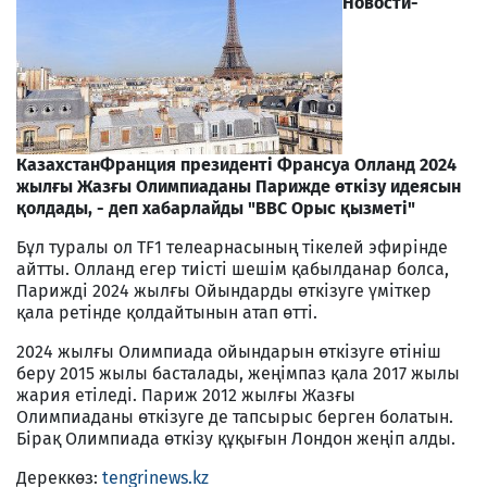
Новости-
Казахстан
Франция президенті Франсуа Олланд 2024
жылғы Жазғы Олимпиаданы Парижде өткізу идеясын
қолдады, - деп хабарлайды "ВВС Орыс қызметі"
Бұл туралы ол TF1 телеарнасының тікелей эфирінде
айтты. Олланд егер тиісті шешім қабылданар болса,
Парижді 2024 жылғы Ойындарды өткізуге үміткер
қала ретінде қолдайтынын атап өтті.
2024 жылғы Олимпиада ойындарын өткізуге өтініш
беру 2015 жылы басталады, жеңімпаз қала 2017 жылы
жария етіледі. Париж 2012 жылғы Жазғы
Олимпиаданы өткізуге де тапсырыс берген болатын.
Бірақ Олимпиада өткізу құқығын Лондон жеңіп алды.
Дереккөз:
tengrinews.kz