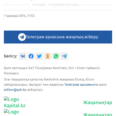
7 қараша 2014, 11:53
Телеграм арнасына жаңалық жіберу
Бөлісу:
Қате таптыңыз ба? Тінтуірмен белгілеп, Ctrl + Enter түймесін
басыңыз.
Осы тақырыпқа қатысты бөлісетін жаңалық болса, бізге
хабарласыңыз. Ақпарат пен видеоны
Телеграм арнамызға
және
editor@azh.kz
жіберіңіз.