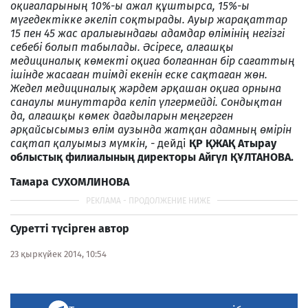
оқиғаларының 10%-ы ажал құштырса, 15%-ы
мүгедектікке әкеліп соқтырады. Ауыр жарақаттар
15 пен 45 жас аралығындағы адамдар өлімінің негізгі
себебі болып табылады. Әсіресе, алғашқы
медициналық көмекті оқиға болғаннан бір сағаттың
ішінде жасаған тиімді екенін еске сақтаған жөн.
Жедел медициналық жәрдем әрқашан оқиға орнына
санаулы минуттарда келіп үлгермейді. Сондықтан
да, алғашқы көмек дағдыларын меңгерген
әрқайсысымыз өлім аузында жатқан адамның өмірін
сақтап қалуымыз мүмкін, -
дейді
ҚР ҚЖАҚ Атырау
облыстық филиалының директоры Айгүл ҚҰЛТАНОВА.
Тамара СУХОМЛИНОВА
Суретті түсірген автор
23 қыркүйек 2014, 10:54