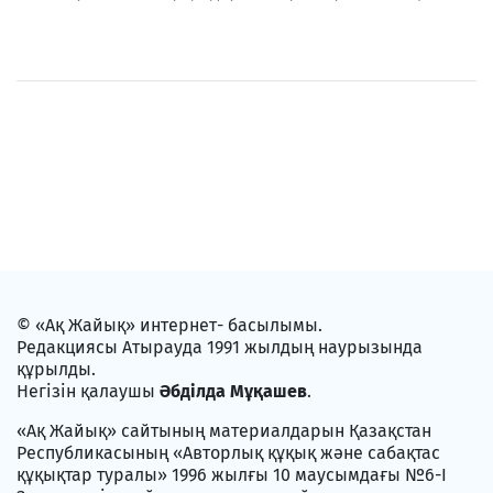
© «Ақ Жайық» интернет- басылымы.
Редакциясы Атырауда 1991 жылдың наурызында
құрылды.
Негізін қалаушы
Әбділда Мұқашев
.
«Ақ Жайық» сайтының материалдарын Қазақстан
Республикасының «Авторлық құқық және сабақтас
құқықтар туралы» 1996 жылғы 10 маусымдағы №6-I