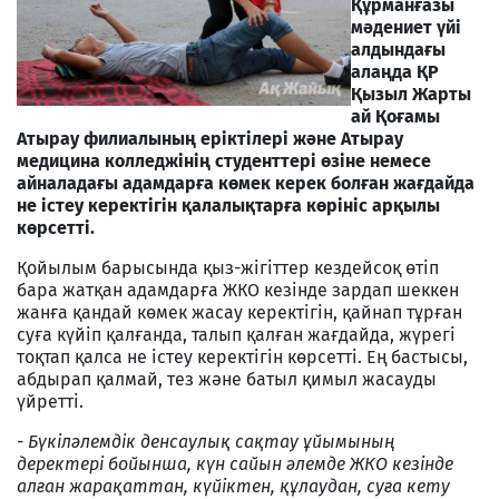
Құрманғазы
мәдениет үйі
алдындағы
алаңда ҚР
Қызыл Жарты
ай Қоғамы
Атырау филиалының еріктілері және Атырау
медицина колледжінің студенттері өзіне немесе
айналадағы адамдарға көмек керек болған жағдайда
не істеу керектігін қалалықтарға көрініс арқылы
көрсетті.
Қойылым барысында қыз-жігіттер кездейсоқ өтіп
бара жатқан адамдарға ЖКО кезінде зардап шеккен
жанға қандай көмек жасау керектігін, қайнап тұрған
суға күйіп қалғанда, талып қалған жағдайда, жүрегі
тоқтап қалса не істеу керектігін көрсетті. Ең бастысы,
абдырап қалмай, тез және батыл қимыл жасауды
үйретті.
- Бүкіләлемдік денсаулық сақтау ұйымының
деректері бойынша, күн сайын әлемде ЖКО кезінде
алған жарақаттан, күйіктен, құлаудан, суға кету