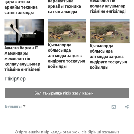
Пікірлер
Бұл тақырыпқа пікір жазу жабық
Бұрынғы
Әзірге ешкім пікір қалдырған жоқ, сіз бірінші жазыңыз