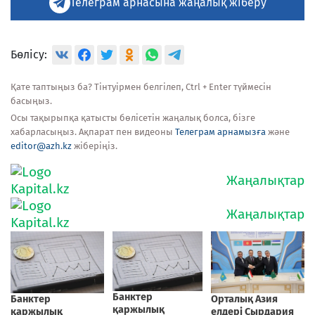
Телеграм арнасына жаңалық жіберу
Бөлісу:
Қате таптыңыз ба? Тінтуірмен белгілеп, Ctrl + Enter түймесін
басыңыз.
Осы тақырыпқа қатысты бөлісетін жаңалық болса, бізге
хабарласыңыз. Ақпарат пен видеоны
Телеграм арнамызға
және
editor@azh.kz
жіберіңіз.