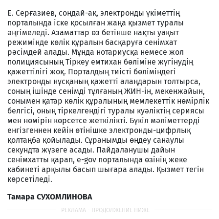
Е. Серғазиев, сондай-ақ, электронды үкіметтің
порталында іске қосылған жаңа қызмет туралы
әңгімеледі. Азаматтар өз бетінше нақты уақыт
режимінде көлік құралын басқаруға сенімхат
рәсімдей алады. Мұнда нотариусқа немесе жол
полициясының Тіркеу емтихан бөліміне жүгінудің
қажеттілігі жоқ. Порталдың тиісті бөліміндегі
электронды нұсқаның қажетті алаңдарын толтырса,
соның ішінде сенімді тұлғаның ЖИН-ін, мекенжайын,
сонымен қатар көлік құралының мемлекеттік нөмірлік
белгісі, оның тіркелгендігі туралы куәліктің сериясы
мен нөмірін көрсетсе жеткілікті. Бүкіл мәліметтерді
енгізгеннен кейін өтінішке электронды-цифрлық
қолтаңба қойылады. Сұранымды өңдеу санаулы
секундта жүзеге асады. Пайдаланушы дайын
сенімхатты қарап, e-gov порталында өзінің жеке
кабинеті арқылы басып шығара алады. Қызмет тегін
көрсетіледі.
Тамара СУХОМЛИНОВА