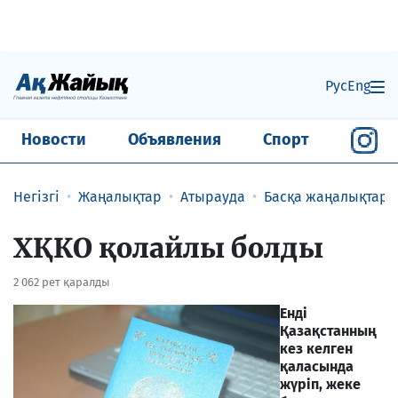
Рус
Eng
Новости
Объявления
Спорт
Негізгі
Жаңалықтар
Атырауда
Басқа жаңалықтар
ХҚКО қолайлы болды
2 062 рет қаралды
Енді
Қазақстанның
кез келген
қаласында
жүріп, жеке