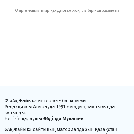
Әзірге ешкім пікір қалдырған жоқ, сіз бірінші жазыңыз
© «Ақ Жайық» интернет- басылымы.
Редакциясы Атырауда 1991 жылдың наурызында
құрылды.
Негізін қалаушы
Әбділда Мұқашев
.
«Ақ Жайық» сайтының материалдарын Қазақстан