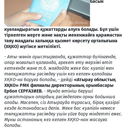
басын
куәландыратын құжаттарды алуға болады. Бұл үшін
тіркелген жерге және нақты мекенжайға қарамастан
таяу маңдағы халыққа қызмет көрсету орталығына
(ХҚКО) жүгінсе жеткілікті.
- Аты-жөнін ауыстырғанда, құжаттар бүлінгенде,
олар жоғалып қалғанда, әрекет ету мерзімі өтіп
кеткенде және т.б. жағдайда жеке бас куәлігі мен
төлқұжатты рәсімдеу үшін кез келген қаладағы
ХҚКО-на баруға болады, -
дейді
«Атырау облыстық
ХҚКО» РМК филиалы директорының орынбасары
Ербол СЕРҒАЗИЕВ.
-
Мұнда өтініш беруші
құжаттарын олардың рәсімделген орны бойынша
алады. Мәселен, сіз Атырауда тұрасыз, бірақ қазіргі
кезде Астанадасыз делік. Жеке бас куәлігін немесе
төлқұжатты рәсімдеу үшін үйге бару міндетті емес.
Мұны астананың кез келген ХҚКО-нан жасауға
болады.