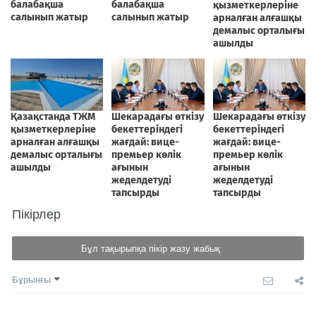
Пікірлер
Бұл тақырыпқа пікір жазу жабық
Бұрынғы