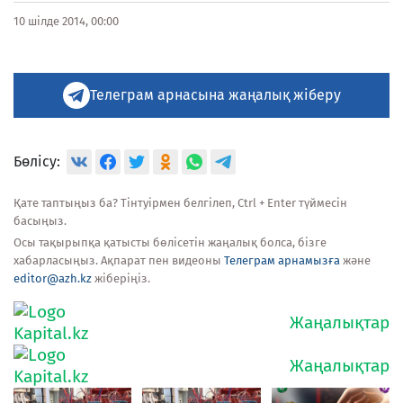
10 шілде 2014, 00:00
Телеграм арнасына жаңалық жіберу
Бөлісу:
Қате таптыңыз ба? Тінтуірмен белгілеп, Ctrl + Enter түймесін
басыңыз.
Осы тақырыпқа қатысты бөлісетін жаңалық болса, бізге
хабарласыңыз. Ақпарат пен видеоны
Телеграм арнамызға
және
editor@azh.kz
жіберіңіз.