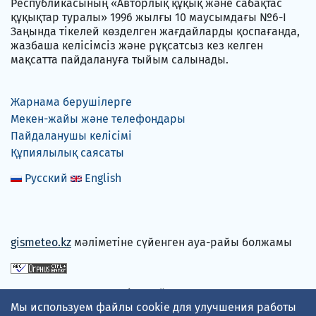
Республикасының «Авторлық құқық және сабақтас
құқықтар туралы» 1996 жылғы 10 маусымдағы №6-I
Заңында тікелей көзделген жағдайларды қоспағанда,
жазбаша келісімсіз және рұқсатсыз кез келген
мақсатта пайдалануға тыйым салынады.
Жарнама берушілерге
Мекен-жайы және телефондары
Пайдаланушы келісімі
Құпиялылық саясаты
Русский
English
gismeteo.kz
мәліметіне сүйенген ауа-райы болжамы
Төлем карталарын қабылдаймыз
Мы используем файлы cookie для улучшения работы