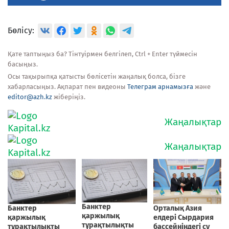
Бөлісу:
Қате таптыңыз ба? Тінтуірмен белгілеп, Ctrl + Enter түймесін
басыңыз.
Осы тақырыпқа қатысты бөлісетін жаңалық болса, бізге
хабарласыңыз. Ақпарат пен видеоны
Телеграм арнамызға
және
editor@azh.kz
жіберіңіз.