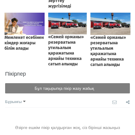
Пікірлер
Бұл тақырыпқа пікір жазу жабық
Бұрынғы
Әзірге ешкім пікір қалдырған жоқ, сіз бірінші жазыңыз