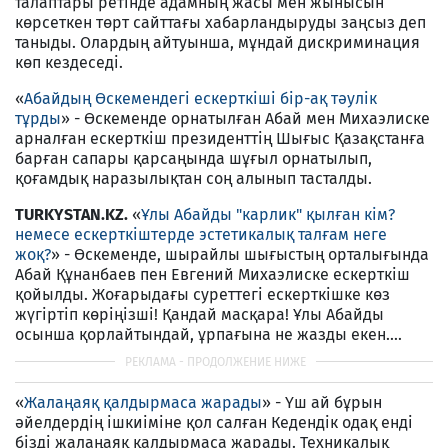
талаптары ретінде адамның жасы мен жынысын
көрсеткен төрт сайттағы хабарландыруды заңсыз деп
таныды. Олардың айтуынша, мұндай дискриминация
көп кездеседі.
«
Абайдың Өскемендегі ескерткіші бір-ақ тәулік
тұрды
» - Өскеменде орнатылған Абай мен Михаэлиске
арналған ескерткіш президенттің Шығыс Қазақстанға
барған сапары қарсаңында шұғыл орнатылып,
қоғамдық наразылықтан соң алынып тасталды.
TURKYSTAN.KZ.
«
Ұлы Абайды "карлик" қылған кім?
немесе ескерткіштерде эстетикалық талғам неге
жоқ?
» - Өскеменде, шырайлы шығыстың орталығында
Абай Құнанбаев пен Евгений Михаэлиске ескерткіш
қойылды. Жоғарыдағы суреттегі ескерткішке көз
жүгіртіп көріңізші! Қандай масқара! Ұлы Абайды
осынша қорлайтындай, ұрпағына не жазды екен....
«
Жалаңаяқ қалдырмаса жарады
» - Үш ай бұрын
әйелдердің ішкиіміне қол салған Кедендік одақ енді
бізді жалаңаяқ қалдырмаса жарады. Техникалық