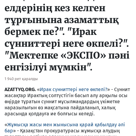
елдерінің кез келген
тұрғынына азаматтық
бермек пе?". "Ирак
сүнниттері неге өкпелі?".
"Мектепке «ЭКСПО» пәні
енгізілуі мүмкін".
1 940 рет қаралды
AZATTYQ.ORG
.
«
Ирак сүнниттері неге өкпелі?
» - Сүннит
жасақтар Ирактың солтүстігін басып алу арқылы осы
өңірде тұратын сүннит мұсылмандардың үкіметке
наразылығын өз мақсатына пайдаланып, халық
арасында қолдауға ие болғысы келеді.
«
Жұмысқа жасы мен жынысына қарай қабылдау әлі
бар
» - Қазақстан прокуратурасы жұмысқа алудың