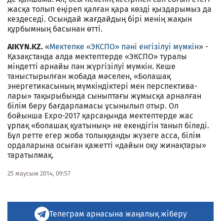
жасқа толып еңіреп қалған қара көзді қыздарымыз да
кездеседі. Осындай жағдайдың бірі менің жақын
құрбымның басынан өтті.
AIKYN.KZ.
«
Мектепке «ЭКСПО» пәні енгізілуі мүмкін
» -
Қазақстанда алда мектептерде «ЭКСПО» туралы
міндетті арнайы пән жүргізілуі мүмкін. Кеше
таныстырылған жобада мәселен, «Болашақ
энергетика­сының мүмкіндіктері мен перспектива­
лары» тақырыбында сыныптағы жұмысқа арналған
білім беру бағдарламасы ұсы­нылып отыр. Ол
бойынша Ехро-2017 қар­саңын­да мектептерде жас
ұрпақ «болашақ қуатының» не екендігін танып біледі.
Бұл ретте егер жоба толыққанды жүзеге асса, білім
ордаларына осыған қажетті «дайын оқу жинақтары»
таратылмақ.
25 маусым 2014, 09:57
Телеграм арнасына жаңалық жіберу