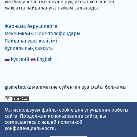
жазбаша келісімсіз және рұқсатсыз кез келген
мақсатта пайдалануға тыйым салынады.
Жарнама берушілерге
Мекен-жайы және телефондары
Пайдаланушы келісімі
Құпиялылық саясаты
Русский
English
gismeteo.kz
мәліметіне сүйенген ауа-райы болжамы
Төлем карталарын қабылдаймыз
Мы используем файлы cookie для улучшения работы
сайта. Продолжая использование сайта, вы
соглашаетесь с нашей
политикой
конфиденциальности
.