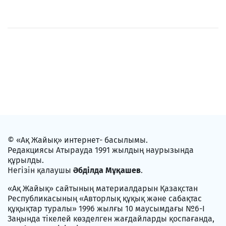
© «Ақ Жайық» интернет- басылымы.
Редакциясы Атырауда 1991 жылдың наурызында
құрылды.
Негізін қалаушы
Әбділда Мұқашев
.
«Ақ Жайық» сайтының материалдарын Қазақстан
Республикасының «Авторлық құқық және сабақтас
құқықтар туралы» 1996 жылғы 10 маусымдағы №6-I
Заңында тікелей көзделген жағдайларды қоспағанда,