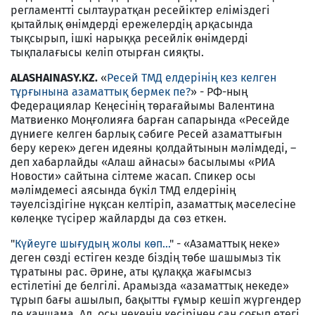
регламентті сылтауратқан ресейіктер еліміздегі
қытайлық өнімдерді ережелердің арқасында
тықсырып, ішкі нарыққа ресейлік өнімдерді
тықпалағысы келіп отырған сияқты.
ALASHAINASY.KZ.
«
Ресей ТМД елдерінің кез келген
тұрғынына азаматтық бермек пе?
» - РФ-ның
Федерациялар Кеңесінің төрағайымы Валентина
Матвиенко Моңғолияға барған сапарында «Ресейде
дүниеге келген барлық сәбиге Ресей азаматтығын
беру керек» деген идеяны қолдайтынын мәлімдеді, –
деп хабарлайды «Алаш айнасы» басылымы «РИА
Новости» сайтына сілтеме жасап. Спикер осы
мәлімдемесі аясында бүкіл ТМД елдерінің
тәуелсіздігіне нұқсан келтіріп, азаматтық мәселесіне
көлеңке түсірер жайларды да сөз еткен.
"
Күйеуге шығудың жолы көп...
" - «Азаматтық неке»
деген сөзді естіген кезде біздің төбе шашымыз тік
тұратыны рас. Әрине, аты құлаққа жағымсыз
естілетіні де белгілі. Арамызда «азаматтық некеде»
тұрып бағы ашылып, бақытты ғұмыр кешіп жүргендер
де қаншама. Ал, осы некенің кесірінен сан соғып етегі