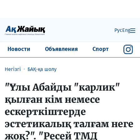
Рус
Eng
Новости
Объявления
Спорт
Негізгі
БАҚ-қа шолу
"Ұлы Абайды "карлик"
қылған кім немесе
ескерткіштерде
эстетикалық талғам неге
жоқ?". "Ресей ТМД