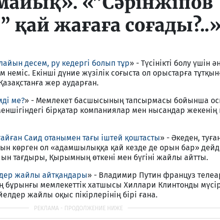
майық». «”Сәрінжіпов
 қай жағаға соғады?..»
лайын десем, ру кедергі болып тұр
» - Түсінікті болу үшін ә
м неміс. Екінші дүние жүзілік соғыста ол орыстарға тұтқын
 Қазақстанға жер аударған.
мді ме?
» - Мемлекет басшысының тапсырмасы бойынша ос
меншігіндегі бірқатар компаниялар мен нысандар жекенің
айған Саид отанымен тағы іштей қоштасты
» - Әкеден, туға
ын көрген ол «адамшылыққа қай кезде де орын бар» дейді
қиын тағдыры, Қырымның өткені мен бүгіні жайлы айтты.
лдер жайлы айтқандары
» - Владимир Путин француз теле
ң бұрынғы мемлекеттік хатшысы Хиллари Клинтонды мүсір
елдер жайлы оқыс пікірлерінің бірі ғана.