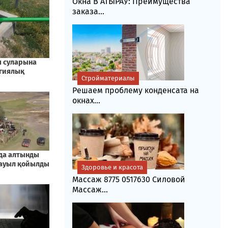
Окна В АТЫРАУ: Преимущества
заказа...
Стройматериалы
Решаем проблему конденсата на
окнах...
Здоровье и красота
Массаж 8775 0517630 Силовой
Массаж...