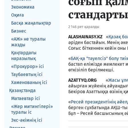
соғып қал
Экономика
стандарты”
Оқиға
Басқа жаңалықтар
2 146 рет қаралды
Бизнес
ALASHAINASY.KZ
«
Қазақ бо
«АЖ» не туралы
әріден бастайын. Менің әке
жазды
Соғыс біткеннен кейін оны
Қаңтардағы
наразылық
«
БАҚ-қа "тәуелсіз" болу тиі
бастап елімізде мемлекет 
«Прокурор» ісі
өткізіліп берілмекші.
Таубаевтың ісі
AZATTYQ.ORG
«
Жасы ұлғ
Хаменованың ісі
айырған жүйенің айуандығ
Қазақстанда
Бекіров Азаттыққа өзінің 
Матаевтар ici
«
Ресей президентінің әйе
«Жер митингілері»
берген сұхбатында АҚШ-ты
туралы іс
Бұл – Ресей басшысының әй
Экс-әкiмнiң iсi