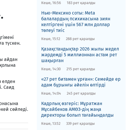
Кеше, 16:56
183 рет қаралды
.
Нью-Мексико соты​: Meta
балалардың психикасына зиян
келтіргені үшін 567 млн доллар
төлеуі тиіс
ңгімені
Кеше, 15:12
288 рет қаралды
ға түскен.
Қазақстандықтар 2026 жылы жедел
жәрдемді 5 миллионнан астам рет
ы айдан
шақырған
 қолына
Кеше, 14:30
215 рет қаралды
«27 рет битамен ұрған»: Семейде ер
н елден
адам бұрынғы әйелін өлтірді
. Саид
Кеше, 14:04
245 рет қаралды
арнасына
Кадрлық өзгеріс: Мұратжан
кей сөйледі.
Мұсайбеков АМӨЗ-дің жаңа
директоры болып ​тағайындалды
Кеше, 13:52
339 рет қаралды