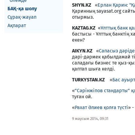
Әлемде
SHYN.KZ
«
Ерлан Қарин: "Қ
БАҚ-қа шолу
Қаринның sayasat.org сай
Сұрақ-жауап
отырмыз.
Ақпарат
KAZTAG.KZ
«
Ұлттық банк қ
бастысы - Ұлттық банктің 
екен?
AIKYN.KZ
«
Сапасыз дәріде
дәрі-дәрмек қабылдамай ті
саладағы бизнес те қыз-қы
қаптап шыға келді.
TURKYSTAN.KZ
«
Бас ауыр
«
”Сәрінжіпов стандарты” қа
туған ой.
«
Рахат Әлиев қолға түсті
» 
9 маусым 2014, 09:31