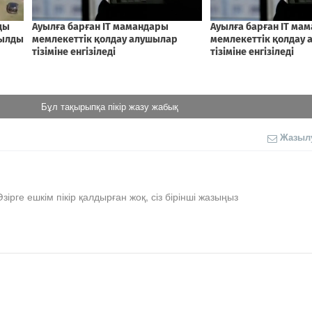
Бұл тақырыпқа пікір жазу жабық
Жазыл
Әзірге ешкім пікір қалдырған жоқ, сіз бірінші жазыңыз