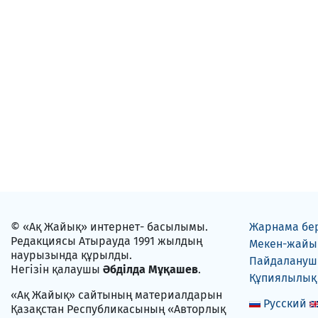
© «Ақ Жайық» интернет- басылымы.
Жарнама бе
Редакциясы Атырауда 1991 жылдың
Мекен-жайы
наурызында құрылды.
Пайдаланушы
Негізін қалаушы
Әбділда Мұқашев
.
Құпиялылық
«Ақ Жайық» сайтының материалдарын
Русский
Қазақстан Республикасының «Авторлық