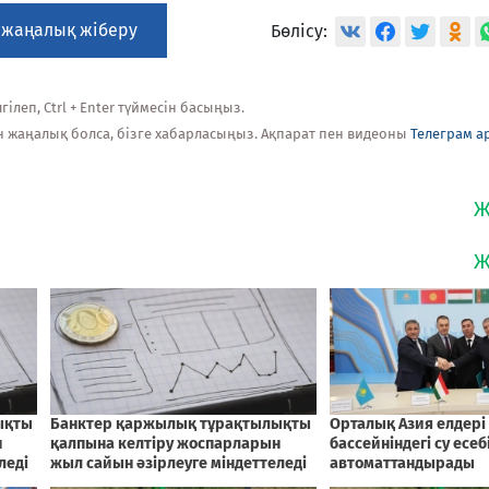
 жаңалық жіберу
Бөлісу:
ілеп, Ctrl + Enter түймесін басыңыз.
н жаңалық болса, бізге хабарласыңыз. Ақпарат пен видеоны
Телеграм а