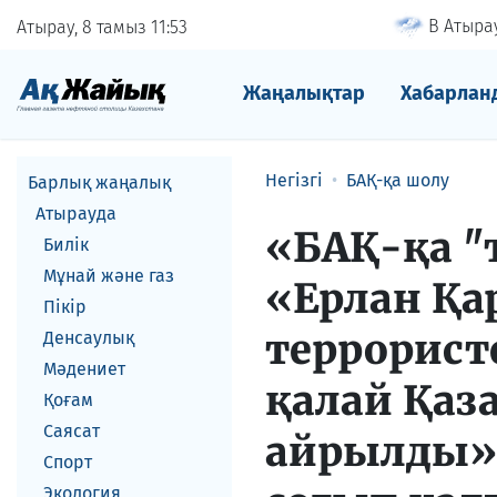
В Атырау
Атырау, 8 тамыз
11
53
Жаңалықтар
Хабарлан
Негізгі
БАҚ-қа шолу
Барлық жаңалық
Атырауда
«БАҚ-қа "т
Билік
Мұнай және газ
«Ерлан Қа
Пікір
террорист
Денсаулық
Мәдениет
қалай Қаз
Қоғам
Саясат
айрылды».
Спорт
Экология