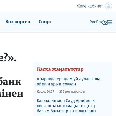
Жеке кабинет
Көз көрген
Спорт
Рус
Eng
е?».
Басқа жаңалықтар
банк
Атырауда ер адам үй ауласында
әйелін ұрып-соққан
мінен
Кеше, 20:57
252 рет қаралды
Қазақстан мен Сауд Арабиясы
көпжақты ынтымақтастықтың
басым бағыттарын талқылады