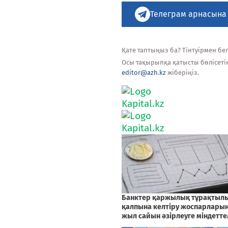
Телеграм арнасына
Қате таптыңыз ба? Тінтуірмен белг
Осы тақырыпқа қатысты бөлісеті
editor@azh.kz
жіберіңіз.