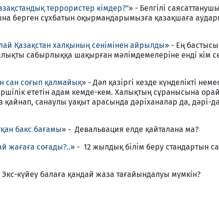
азақстандық террористер кімдер?"
» - Белгілі саясаттануш
тына берген сұхбатын оқырмандарымызға қазақшаға ауда
алай Қазақстан халқының сенімінен айрылды
» - Ең бастысы
халықты сабырлыққа шақырған мәлімдемелеріне енді кім с
н сан соғып қалмайық
» - Дәл қазіргі кезде күнделікті нем
ршілік ететін адам кемде-кем. Халықтың сұранысына орай
з қайнап, санаулы уақыт арасында дәріханалар да, дәрі-д
тқан бакс бағамы
» - Девальвация елде қайталана ма?
й жағаға соғады?..
» - 12 жылдық білім беру стандартын с
- Экс-күйеу балаға қандай жаза тағайындалуы мүмкін?