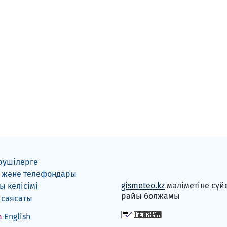
рушілерге
 және телефондары
gismeteo.kz
мәліметіне сүй
 келісімі
райы болжамы
 саясаты
English