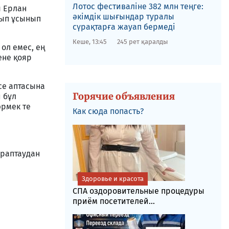
Лотос фестиваліне​ 382 млн теңге:
ы Ерлан
әкімдік шығындар туралы
рып ұсынып
сүрақтарға жауап бермеді
Кеше, 13:45
245 рет қаралды
 ол емес, ең
ене қояр
есе аптасына
Горячие объявления
 бұл
әрмек те
Как сюда попасть?
араптаудан
Здоровье и красота
СПА оздоровительные процедуры
приём посетителей...