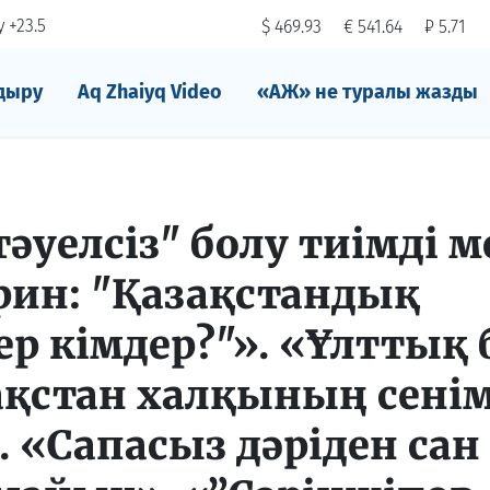
 +23.5
$ 469.93
€ 541.64
₽ 5.71
дыру
Aq Zhaiyq Video
«АЖ» не туралы жазды
әуелсіз" болу тиімді м
рин: "Қазақстандық
ер кімдер?"». «Ұлттық 
ақстан халқының сені
 «Сапасыз дәріден сан