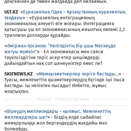
деңгейінен де төмен жағдайда деп ойлаймын.
ULT.KZ
«
Еуразиялық Одақ – Қазақстанның еуразиялық
таңдауы
» - «Еуразиялық интеграцияның
экономикалық әлеуеті өте жоғары. Интеграцияға
қатысушы үш ел экономикасының жиынтық көлемі 2,2
триллион долларды құрайды.
«
Әміржан Қосанов: “Кепілдіктің бір ұшы Мәскеуде
жатуы мүмкін”
» - Ел экономикасы мен саяси
тәуелсіздігіне теріс әсер етер шешімдерді
дайындайтын нақ сол шенеуніктер емес пе?
SKIFNEWS.KZ
«
Мемқызметкерлер зеріге бастады...
» -
Туасы, мемлекеттік қызметкерлердің бүгінде іші пыса
бастады. Іш неліктен пысады? Әлбетте, жұмыс
жоқтықтан.
«
Біреудің миллиондары – қылмыс. Мемлекеттің
миллиардтары ше?
» - Біздің елде сыбайлас
жемқорлыққа жол бергендердің жағдайы мәз
болмайды.