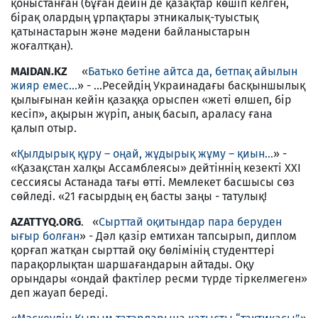
қоныстанған (бұған дейін де қазақтар көшіп келген,
бірақ олардың ұрпақтары этникалық-туыстық
қатынастарын және мәдени байланыстарын
жоғалтқан).
MAIDAN.KZ
«
Батько бетіне айтса да, бетпақ айылын
жияр емес...
» - ...Ресейдің Украинадағы басқыншылық
қылығынан кейін қазаққа орыспен «жеті өлшеп, бір
кесіп», ақырын жүріп, анық басып, араласу ғана
қалып отыр.
«
Қылдырық құру – оңай, жұдырық жұму – қиын...
» -
«Қазақстан халқы Ассамблеясы» дейтіннің кезекті ХХІ
сессиясы Астанада тағы өтті. Мемлекет басшысы сөз
сөйледі. «21 ғасырдың ең басты заңы - татулық!
AZATTYQ.ORG
. «
Сырттай оқитындар пара беруден
ығыр болған
» - Дәл қазір емтихан тапсырып, диплом
қорғап жатқан сырттай оқу бөлімінің студенттері
парақорлықтан шаршағандарын айтады. Оқу
орындары «ондай фактілер ресми түрде тіркелмеген»
деп жауап береді.