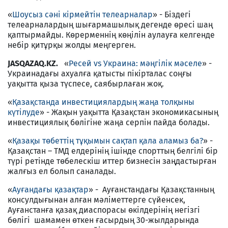
«
Шоусыз сәні кірмейтін телеарналар
» - Біздегі
телеарналардың шығармашылық дегенде өресі шаң
қаптырмайды. Көрерменнің көңілін аулауға келгенде
небір қитұрқы жолды меңгерген.
JASQAZAQ.KZ.
«
Ресей vs Украина: мәңгілік мәселе
» -
Украинадағы ахуалға қатысты пікірталас соңғы
уақытта қыза түспесе, саябырлаған жоқ.
«
Қазақстанда инвестициялардың жаңа толқыны
күтілуде
» - Жақын уақытта Қазақстан экономикасының
инвестициялық бөлігіне жаңа серпін пайда болады.
«
Қазақы төбеттің тұқымын сақтап қала аламыз ба?
» -
Қазақстан – ТМД елдерінің ішінде спорттың белгілі бір
түрі ретінде төбелескіш иттер бизнесін заңдастырған
жалғыз ел болып саналады.
«
Ауғандағы қазақтар
» - Ауғанстандағы Қазақстанның
консулдығынан алған мәліметтерге сүйенсек,
Ауғанстанға қазақ диаспорасы өкілдерінің негізгі
бөлігі шамамен өткен ғасырдың 30-жылдарында