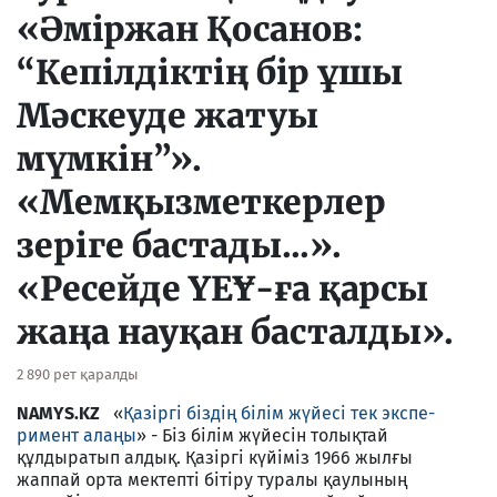
«Әміржан Қосанов:
“Кепілдіктің бір ұшы
Мәскеуде жатуы
мүмкін”».
«Мемқызметкерлер
зеріге бастады...».
«Ресейде ҮЕҰ-ға қарсы
жаңа науқан басталды».
2 890 рет қаралды
NAMYS.KZ
«
Қазіргі біздің білім жүйесі тек экс­пе­
римент алаңы
» - Біз білім жүйесін толықтай
құлдыратып алдық. Қазіргі күйіміз 1966 жылғы
жаппай орта мектепті бітіру туралы қаулының