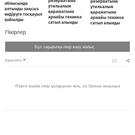
Пікірлер
Бұл тақырыпқа пікір жазу жабық
Бұрынғы
Әзірге ешкім пікір қалдырған жоқ, сіз бірінші жазыңыз