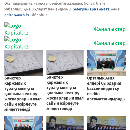
Осы тақырыпқа қатысты бөлісетін жаңалық болса, бізге
хабарласыңыз. Ақпарат пен видеоны
Телеграм арнамызға
және
editor@azh.kz
жіберіңіз.