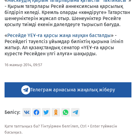
«
Мәскеудің Қырым татарларына қатысты “тактикасы”
»
- Қырым татарлары Ресей аннексиясына қарсылық
білдіріп келеді. Кремль оларды «көндіруге» Татарстан
шенеуніктерін жұмсап отыр. Шенеуніктер Ресейге
қосылу тиімді екенін дәлелдеуге тырысып бағуда.
«
Ресейде ҮЕҰ-ға қарсы жаңа науқан басталды
» -
Ресейдегі тәуелсіз ұйымдар биліктің қырына ілініп
жатыр. Ал қазақстандық сенатор «ҮЕҰ-ға қарсы
күресте Ресейден үлгі алуға» шақырды.
16 мамыр 2014, 09:57
Телеграм арнасына жаңалық жіберу
Бөлісу:
Қате таптыңыз ба? Тінтуірмен белгілеп, Ctrl + Enter түймесін
басыңыз.