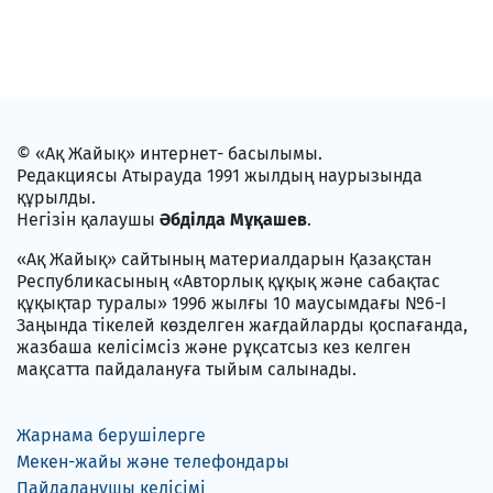
© «Ақ Жайық» интернет- басылымы.
Редакциясы Атырауда 1991 жылдың наурызында
құрылды.
Негізін қалаушы
Әбділда Мұқашев
.
«Ақ Жайық» сайтының материалдарын Қазақстан
Республикасының «Авторлық құқық және сабақтас
құқықтар туралы» 1996 жылғы 10 маусымдағы №6-I
Заңында тікелей көзделген жағдайларды қоспағанда,
жазбаша келісімсіз және рұқсатсыз кез келген
мақсатта пайдалануға тыйым салынады.
Жарнама берушілерге
Мекен-жайы және телефондары
Пайдаланушы келісімі