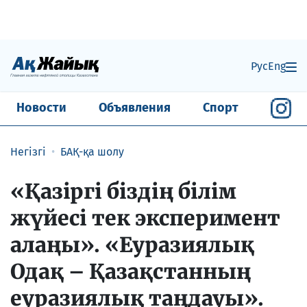
Рус
Eng
Новости
Объявления
Спорт
Негізгі
БАҚ-қа шолу
«Қазіргі біздің білім
жүйесі тек экс­пе­римент
алаңы». «Еуразиялық
Одақ – Қазақстанның
еуразиялық таңдауы».