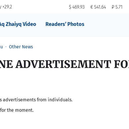
 +29.2
$ 469.93
€ 541.64
₽ 5.71
Aq Zhaiyq Video
Readers’ Photos
au
Other News
INE ADVERTISEMENT F
es advertisements from individuals.
for the moment.