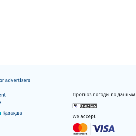
or advertisers
Прогноз погоды по данны
ent
y
Қазақша
We accept