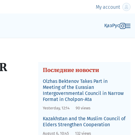
My account
Қаз
Рус
OR
Последние новости
Olzhas Bektenov Takes Part in
Meeting of the Eurasian
Intergovernmental Council in Narrow
Format in Cholpon-Ata
Yesterday, 12:14
90 views
Kazakhstan and the Muslim Council of
Elders Strengthen Cooperation
August 6, 10:45
132 views