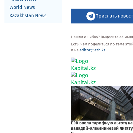
World News
Kazakhstan News
Прислать новост
Нашли ошибку? Выделите её мышью
Есть, чем поделиться по теме эт
и на
editor@azh.kz
.