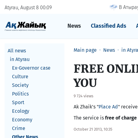
В Атырау
Atyrau, August 8
00
09
News
Classified Ads
Main page
News
in Atyr
All news
in Atyrau
FREE ONL
Ex-Governor case
Culture
YOU
Society
Politics
9 724 views
Sport
Ak Zhaik's "
Place Ad
" receiv
Ecology
The service is
free of charge
Economy
Crime
October 21 2013, 10:35
Other News