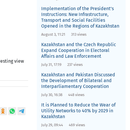
Implementation of the President’s
Instructions: New Infrastructure,
Transport and Social Facilities
Opened in the Regions of Kazakhstan
August 3, 11:21
313 views
Kazakhstan and the Czech Republic
Expand Cooperation in Electoral
Affairs and Law Enforcement
resting view
July 31, 17:19
237 views
Kazakhstan and Pakistan Discussed
the Development of Bilateral and
Interparliamentary Cooperation
July 30, 16:38
448 views
It is Planned to Reduce the Wear of
Utility Networks to 40% by 2029 in
Kazakhstan
July 29, 09:44
469 views