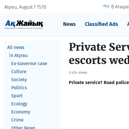
В Атырау
Atyrau, August 7
15
10
News
Classified Ads
Private Ser
All news
in Atyrau
escorts we
Ex-Governor case
Culture
3 424 views
Society
Private service? Road polic
Politics
Sport
Ecology
Economy
Crime
Other News