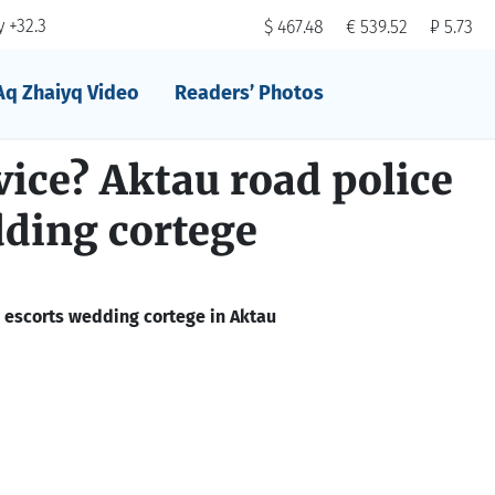
 +32.3
$ 467.48
€ 539.52
₽ 5.73
Aq Zhaiyq Video
Readers’ Photos
vice? Aktau road police
dding cortege
e escorts wedding cortege in Aktau