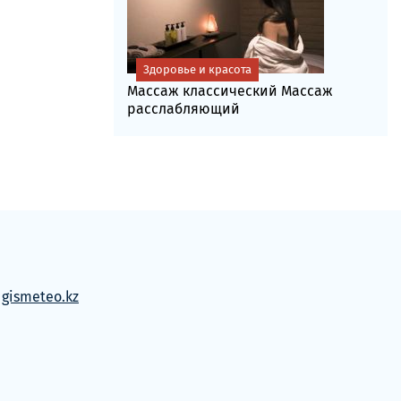
Здоровье и красота
Массаж классический Массаж
расслабляющий
м
gismeteo.kz