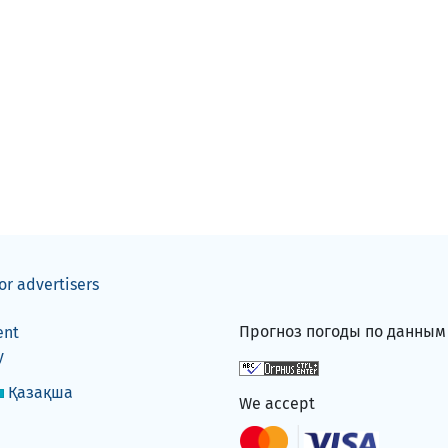
or advertisers
Прогноз погоды по данны
ent
y
Қазақша
We accept