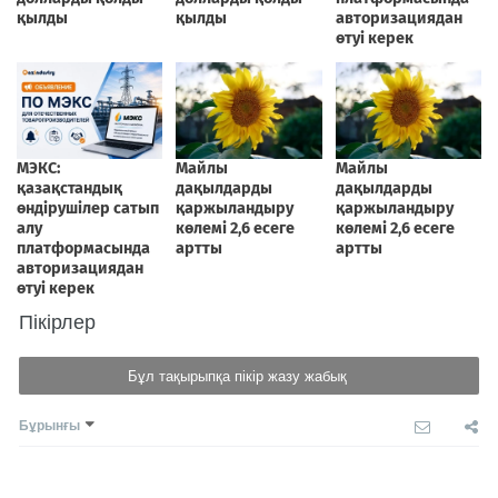
Пікірлер
Бұл тақырыпқа пікір жазу жабық
Бұрынғы