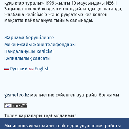
құқықтар туралы» 1996 жылғы 10 маусымдағы №6-I
Заңында тікелей көзделген жағдайларды қоспағанда,
жазбаша келісімсіз және рұқсатсыз кез келген
мақсатта пайдалануға тыйым салынады.
Жарнама берушілерге
Мекен-жайы және телефондары
Пайдаланушы келісімі
Құпиялылық саясаты
Русский
English
gismeteo.kz
мәліметіне сүйенген ауа-райы болжамы
Төлем карталарын қабылдаймыз
Мы используем файлы cookie для улучшения работы