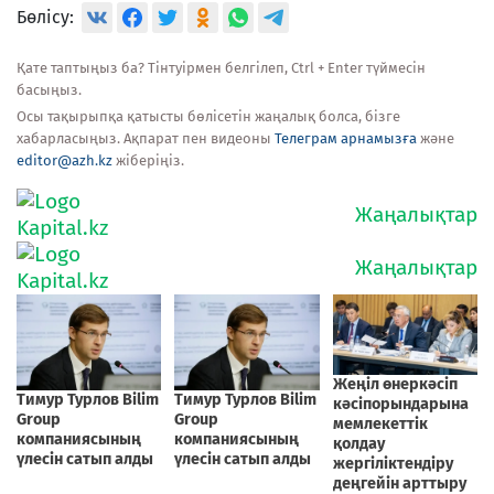
Бөлісу:
Қате таптыңыз ба? Тінтуірмен белгілеп, Ctrl + Enter түймесін
басыңыз.
Осы тақырыпқа қатысты бөлісетін жаңалық болса, бізге
хабарласыңыз. Ақпарат пен видеоны
Телеграм арнамызға
және
editor@azh.kz
жіберіңіз.