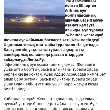
Twitter
Женеваға
қонған Ethiopian
Airlines әуе
компаниясының
ұшағын басып алған
азамат қамауға
алынды. Бұл туралы
24 heures жазғандай,
Женева әуежайының баспасөз хатшысы мәлімдеді.
Оқиғаның толық мән-жайы туралы ол тіл қатпады.
Қаскүнемнің ұсталғаны туралы ақпаратты
швейцарлық полиция да растап отыр, деп
хабарлайды Лента.Ру.
Эфиопиялық әуе компанияның кемесі Женеваға
ұшқыштар борттың басып алынғаны туралы хабар
берген кезде қонған. Ұшақ Аддис-Асбебадан Римге бет
алып бара жатқан. Басып алынғаны туралы хабар
ұшақ Судан елінің үстінен ұшып бара жатқан кезде
белгілі болды.
Хабарланғандай, Женеваға қонар алдында ұшақ
әуежай үстінде бірнеше рет айналып жүрген. Әуе
кемесі жерге қонғаннан кейін, вокзал қоршауға