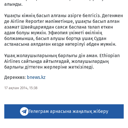
алынды.
Ұшақты кімнің басып алғаны әзірге белгісіз. Дегенмен
де Airline Reporter мәліметінше, ұшақты басып алған
азамат Швейцариядан саяси баспана талап еткен
адам болуы мүмкін. Эфиопия үкіметі өкілінің
болжамынша, басып алушы бортқа ұшақ Судан
астанасына аялдаған кезде көтерілуі әбден мүмкін.
Ұшақ жолаушыларының барлығы дін аман. Ethiopian
Airlines сайтында айтылғадай, жолаушылардың
барлығы діттеген жерлеріне жеткізіледі.
Дереккөз:
bnews.kz
17 ақпан 2014, 15:38
Телеграм арнасына жаңалық жіберу