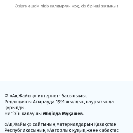
Әзірге ешкім пікір қалдырған жоқ, сіз бірінші жазыңыз
© «Ақ Жайық» интернет- басылымы.
Редакциясы Атырауда 1991 жылдың наурызында
құрылды.
Негізін қалаушы
Әбділда Мұқашев
.
«Ақ Жайық» сайтының материалдарын Қазақстан
Республикасының «Авторлық құқық және сабақтас