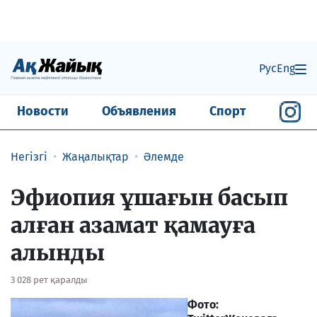
Рус
Eng
Новости
Объявления
Спорт
Негізгі
Жаңалықтар
Әлемде
Эфиопия ұшағын басып
алған азамат қамауға
алынды
3 028 рет қаралды
Фото: