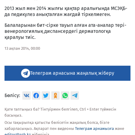
2013 жыл мен 2014 жылғы қаңтар аралығында МСЭҚБ-
да педикулез анықталған жағдай тіркелмеген.
Балаларынан бит-сірке тауып алған ата-аналар тері-
венерологиялық диспансердегі дерматологқа
қаралуы тиіс.
13 ақпан 2014, 00:00
Телеграм арнасына жаңалық жіберу
Бөлісу:
Қате таптыңыз ба? Тінтуірмен белгілеп, Ctrl + Enter түймесін
басыңыз.
Осы тақырыпқа қатысты бөлісетін жаңалық болса, бізге
хабарласыңыз. Ақпарат пен видеоны
Телеграм арнамызға
және
editor@azh.kz
жіберіңіз.