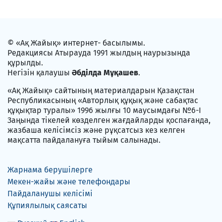
© «Ақ Жайық» интернет- басылымы.
Редакциясы Атырауда 1991 жылдың наурызында
құрылды.
Негізін қалаушы
Әбділда Мұқашев
.
«Ақ Жайық» сайтының материалдарын Қазақстан
Республикасының «Авторлық құқық және сабақтас
құқықтар туралы» 1996 жылғы 10 маусымдағы №6-I
Заңында тікелей көзделген жағдайларды қоспағанда,
жазбаша келісімсіз және рұқсатсыз кез келген
мақсатта пайдалануға тыйым салынады.
Жарнама берушілерге
Мекен-жайы және телефондары
Пайдаланушы келісімі
Құпиялылық саясаты