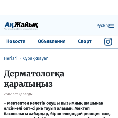
Рус
Eng
Новости
Объявления
Спорт
Негізгі
Сұрақ-жауап
Дерматологқа
қаралыңыз
2 982 рет қаралды
– Мектептен келетін оқушы қызымның шашынан
әлсін-әлі бит-сірке тауып аламын. Мектеп
басшылығы хабардар, бірақ ешқандай реакция жоқ,