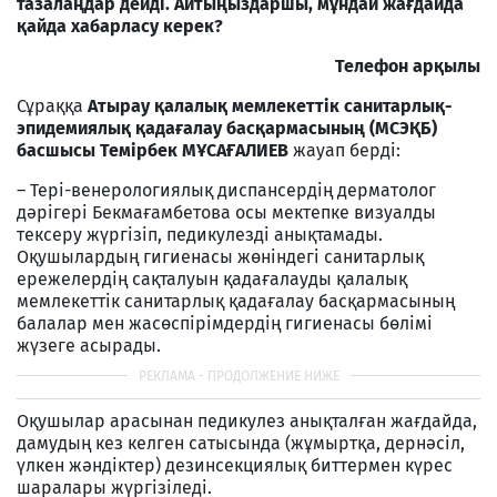
тазалаңдар дейді. Айтыңыздаршы, мұндай жағдайда
қайда хабарласу керек?
Телефон арқылы
Сұраққа
Атырау қалалық мемлекеттік санитарлық-
эпидемиялық қадағалау басқармасының (МСЭҚБ)
басшысы Темірбек МҰСАҒАЛИЕВ
жауап берді:
– Тері-венерологиялық диспансердің дерматолог
дәрігері Бекмағамбетова осы мектепке визуалды
тексеру жүргізіп, педикулезді анықтамады.
Оқушылардың гигиенасы жөніндегі санитарлық
ережелердің сақталуын қадағалауды қалалық
мемлекеттік санитарлық қадағалау басқармасының
балалар мен жасөспірімдердің гигиенасы бөлімі
жүзеге асырады.
Оқушылар арасынан педикулез анықталған жағдайда,
дамудың кез келген сатысында (жұмыртқа, дернәсіл,
үлкен жәндіктер) дезинсекциялық биттермен күрес
шаралары жүргізіледі.