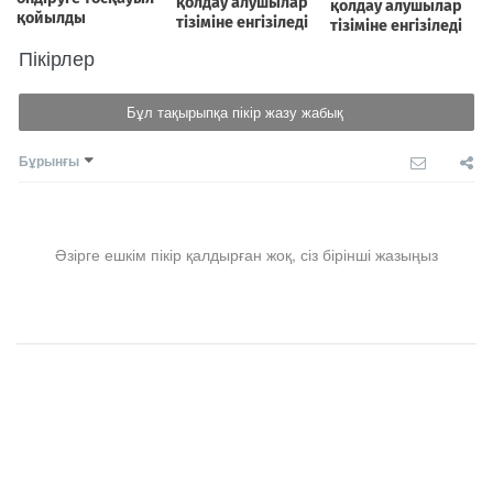
Пікірлер
Бұл тақырыпқа пікір жазу жабық
Бұрынғы
Әзірге ешкім пікір қалдырған жоқ, сіз бірінші жазыңыз