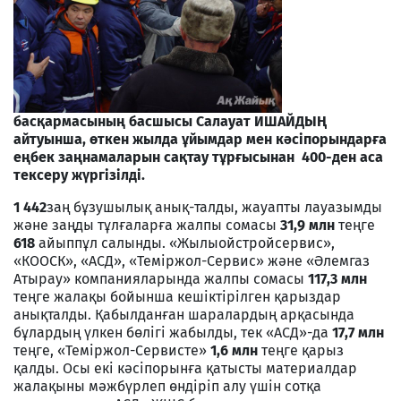
басқармасының басшысы Салауат ИШАЙДЫҢ
айтуынша, өткен жылда ұйымдар мен кәсіпорындарға
еңбек заңнамаларын сақтау тұрғысынан 400-ден аса
тексеру жүргізілді.
1 442
заң бұзушылық анық-талды, жауапты лауазымды
және заңды тұлғаларға жалпы сомасы
31,9
млн
теңге
618
айыппұл салынды. «Жылыойстройсервис»,
«КООСК», «АСД», «Теміржол-Сервис» және «Әлемгаз
Атырау» компанияларында жалпы сомасы
117,3 млн
теңге жалақы бойынша кешіктірілген қарыздар
анықталды. Қабылданған шаралардың арқасында
бұлардың үлкен бөлігі жабылды, тек «АСД»-да
17,7 млн
теңге, «Теміржол-Сервисте»
1,6 млн
теңге қарыз
қалды. Осы екі кәсіпорынға қатысты материалдар
жалақыны мәжбүрлеп өндіріп алу үшін сотқа