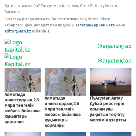
Қате таптыңыз ба? Тінтуірмен белгілеп, Ctrl + Enter түймесін
басыңыз.
Осы тақырыпқа қатысты бөлісетін жаңалық болса, бізге
хабарласыңыз. Ақпарат пен видеоны
Телеграм арнамызға
және
editor@azh.kz
жіберіңіз.