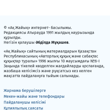
© «Ақ Жайық» интернет- басылымы.
Редакциясы Атырауда 1991 жылдың наурызында
құрылды.
Негізін қалаушы
Әбділда Мұқашев
.
«Ақ Жайық» сайтының материалдарын Қазақстан
Республикасының «Авторлық құқық және сабақтас
құқықтар туралы» 1996 жылғы 10 маусымдағы №6-I
Заңында тікелей көзделген жағдайларды қоспағанда,
жазбаша келісімсіз және рұқсатсыз кез келген
мақсатта пайдалануға тыйым салынады.
Жарнама берушілерге
Мекен-жайы және телефондары
Пайдаланушы келісімі
Құпиялылық саясаты