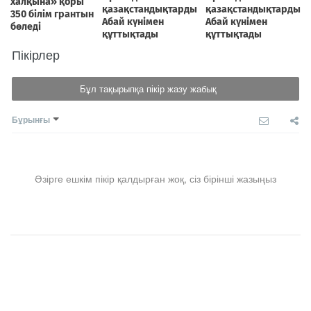
Пікірлер
Бұл тақырыпқа пікір жазу жабық
Бұрынғы
Әзірге ешкім пікір қалдырған жоқ, сіз бірінші жазыңыз