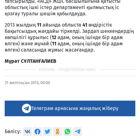
тапсырылды. «АСД» ЖШС басшылығына қатысты
облыстық ішкі істер департаменті қылмыстық іс
қозғау туралы шешім қабылдауда.
2013 жылдың
11
айында облыста
41
өндірістік
бақытсыздық жағдайы тіркелді. Зардап шеккендердің
көпшілігі құрылыс (
12
адам, оның ішінде бір адам
өлген) және мұнай (
11
адам, оның ішінде бір адам
өлген) саласында жұмыс жасағандар.
Мұрат СҰЛТАНҒАЛИЕВ
31 желтоқсан 2013, 00:00
Телеграм арнасына жаңалық жіберу
Бөлісу: