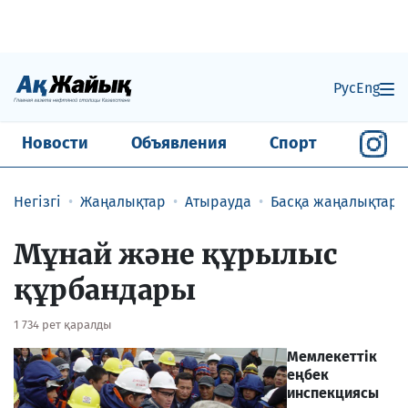
Рус
Eng
Новости
Объявления
Спорт
Негізгі
Жаңалықтар
Атырауда
Басқа жаңалықтар
Мұнай және құрылыс
құрбандары
1 734 рет қаралды
Мемлекеттік
еңбек
инспекциясы