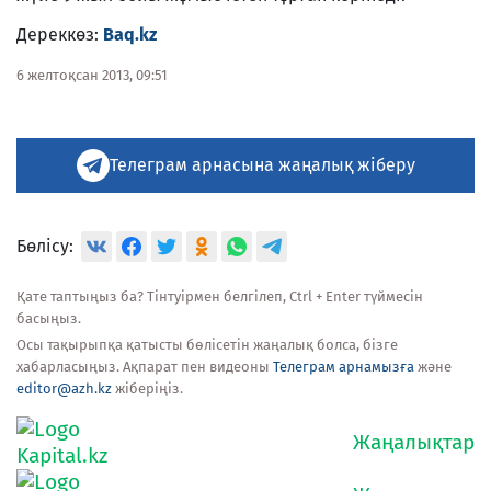
Дереккөз:
Baq.kz
6 желтоқсан 2013, 09:51
Телеграм арнасына жаңалық жіберу
Бөлісу:
Қате таптыңыз ба? Тінтуірмен белгілеп, Ctrl + Enter түймесін
басыңыз.
Осы тақырыпқа қатысты бөлісетін жаңалық болса, бізге
хабарласыңыз. Ақпарат пен видеоны
Телеграм арнамызға
және
editor@azh.kz
жіберіңіз.