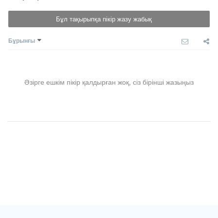
Бұл тақырыпқа пікір жазу жабық
Бұрынғы
Әзірге ешкім пікір қалдырған жоқ, сіз бірінші жазыңыз