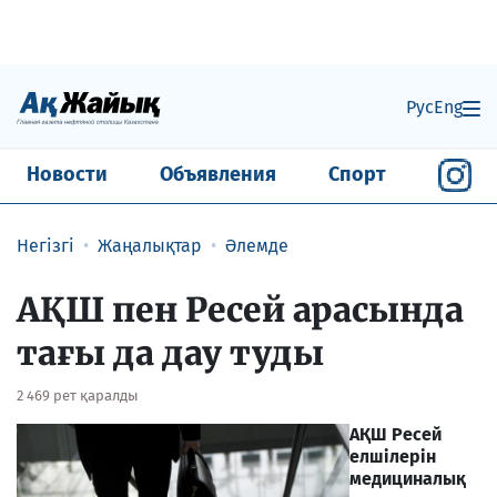
Рус
Eng
Новости
Объявления
Спорт
Негізгі
Жаңалықтар
Әлемде
АҚШ пен Ресей арасында
тағы да дау туды
2 469 рет қаралды
АҚШ Ресей
елшілерін
медициналық