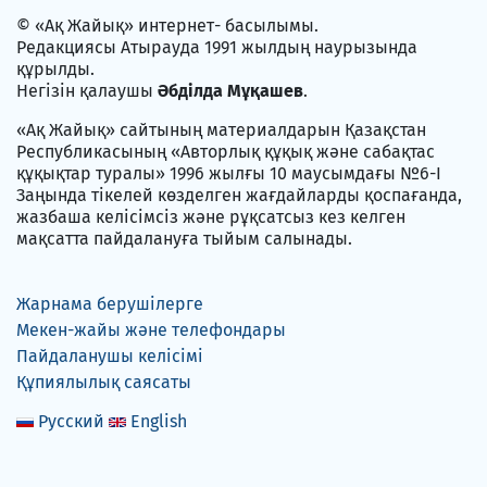
© «Ақ Жайық» интернет- басылымы.
Редакциясы Атырауда 1991 жылдың наурызында
құрылды.
Негізін қалаушы
Әбділда Мұқашев
.
«Ақ Жайық» сайтының материалдарын Қазақстан
Республикасының «Авторлық құқық және сабақтас
құқықтар туралы» 1996 жылғы 10 маусымдағы №6-I
Заңында тікелей көзделген жағдайларды қоспағанда,
жазбаша келісімсіз және рұқсатсыз кез келген
мақсатта пайдалануға тыйым салынады.
Жарнама берушілерге
Мекен-жайы және телефондары
Пайдаланушы келісімі
Құпиялылық саясаты
Русский
English