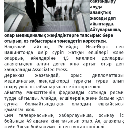
сақтандыру
алуда
алаяқтық
жасады деп
айыптауда.
Айтуларынша,
олар медициналық жеңілдіктерге тапсырыс бере
отырып, өз табыстарын төмендетіп көрсеткен.
Нақтылай айтсақ, Ресейдің Нью-Йорк пен
Вашингтонда өмір сүріп жатқан елшілері және
олардың әйелдеріне 1,5 миллион долларды
алаяқтықпен алған деген кінә артып отыр деп
хабарлайды Associated Press.
Дереккөз жазғандай, орыс дипломаттары
медициналық жеңілдіктерді тұрақты түрде алып
отыру үшін өз табыстарын аз етіп көрсеткен.
Айыптау Манхэттеннің федералды сотында ресми
түрде айтылды. Алайда, елшілердің жеке басына қол
сұғуға болмайтындықтан олардың ешқайсысы
қамалған жоқ.
CNN телеарнасының хабарлауынша, осынау іс
бойынша 49 адамға кінә тағылып отыр. Ал, алаяқтық
жүйе 9 жыл бойы жұмыс істеп тұрған көрінеді.