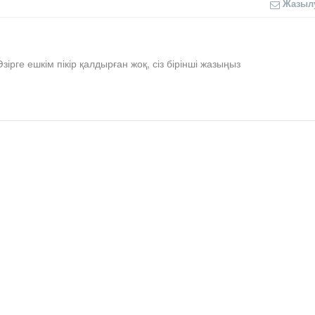
Жазыл
Әзірге ешкім пікір қалдырған жоқ, сіз бірінші жазыңыз