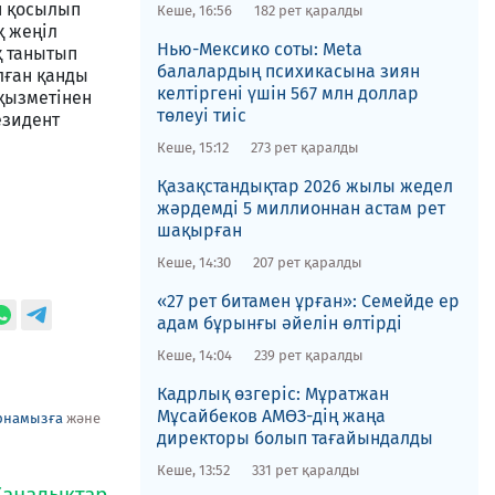
п қосылып
Кеше, 16:56
182 рет қаралды
қ жеңіл
Нью-Мексико соты​: Meta
қ танытып
балалардың психикасына зиян
лған қанды
келтіргені үшін 567 млн доллар
 қызметінен
төлеуі тиіс
езидент
Кеше, 15:12
273 рет қаралды
Қазақстандықтар 2026 жылы жедел
жәрдемді 5 миллионнан астам рет
шақырған
Кеше, 14:30
207 рет қаралды
«27 рет битамен ұрған»: Семейде ер
адам бұрынғы әйелін өлтірді
Кеше, 14:04
239 рет қаралды
Кадрлық өзгеріс: Мұратжан
Мұсайбеков АМӨЗ-дің жаңа
рнамызға
және
директоры болып ​тағайындалды
Кеше, 13:52
331 рет қаралды