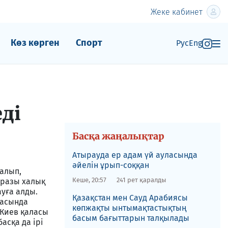
Жеке кабинет
Көз көрген
Спорт
Рус
Eng
ді
Басқа жаңалықтар
Атырауда ер адам үй ауласында
әйелін ұрып-соққан
налып,
Кеше, 20:57
241 рет қаралды
аразы халық
ауға алды.
Қазақстан мен Сауд Арабиясы
расында
көпжақты ынтымақтастықтың
 Киев қаласы
басым бағыттарын талқылады
асқа да ірі