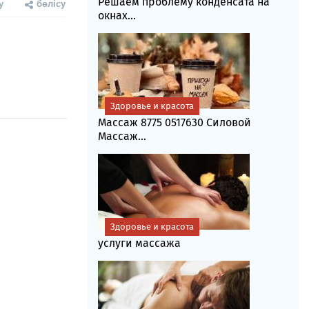
Решаем проблему конденсата на
у
бөлісу
окнах...
Здоровье и красота
Массаж 8775 0517630 Силовой
Массаж...
Здоровье и красота
услуги массажа