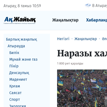
В Атырау
Атырау, 8 тамыз
10
59
Жаңалықтар
Хабарлан
Негізгі
Жаңалықтар
Әл
Барлық жаңалық
Атырауда
Наразы ха
Билік
Мұнай және газ
1 800 рет қаралды
Пікір
Денсаулық
Мәдениет
Қоғам
Саясат
Спорт
Экология