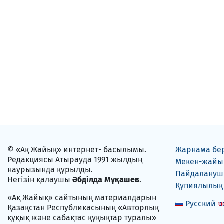
© «Ақ Жайық» интернет- басылымы.
Жарнама бе
Редакциясы Атырауда 1991 жылдың
Мекен-жайы
наурызында құрылды.
Пайдаланушы
Негізін қалаушы
Әбділда Мұқашев
.
Құпиялылық
«Ақ Жайық» сайтының материалдарын
Русский
Қазақстан Республикасының «Авторлық
құқық және сабақтас құқықтар туралы»