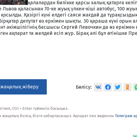
қалалардан билікке қарсы халық қатарға келі
е Львов қаласынан 70-ке жуық үлкен-кіші автобус, 100 жуы
 қосылды. Қазіргі күні елдегі саяси жағдай да тұрақсызды
бірқатар депутат өз еркімен шықты. 30 қараша күні орын а
нт әкімшілігінің басшысы Сергей Левочкин да өз еркімен
ен ақпарат та желдей есіп жүр. Бірақ әлі бұл өтінішке Пр
 жаңалық жіберу
Бөлісу:
ілеп, Ctrl + Enter түймесін басыңыз.
н жаңалық болса, бізге хабарласыңыз. Ақпарат пен видеоны
Телеграм а