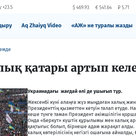
 +23.5
$ 469.93
€ 541.64
₽ 5.71
дыру
Aq Zhaiyq Video
«АЖ» не туралы жазды
емде
лық қатары артып келе
Украинадағы жағдай әлі де ушығып тұр.
Жексенбі күні алаңға жүз мыңдаған халық жи
Президенттің қызметтен кетуін талап етуде. Н
кеше түнге таман Президент әкімшілігін қорш
Онда «Беркут» күштік құрылымы мен халық а
қақтығыс болып, бірнеше адам жарақат алды.
халық көтерілісінің негізгі ошағына айналды, б