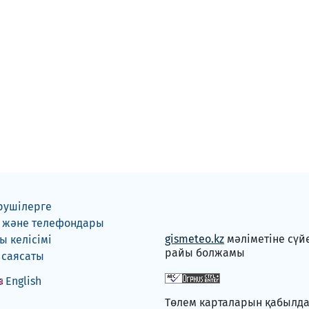
рушілерге
 және телефондары
gismeteo.kz
мәліметіне сүй
 келісімі
райы болжамы
 саясаты
English
Төлем карталарын қабылд