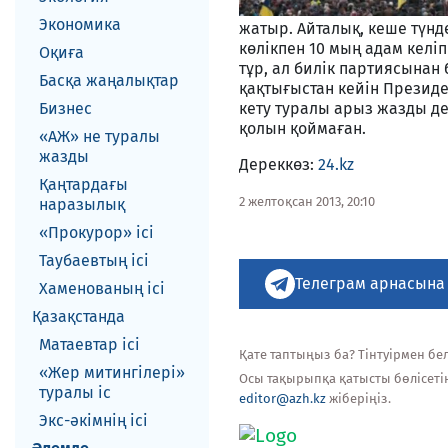
Экономика
жатыр. Айталық, кеше түнд
көлікпен 10 мың адам келіп
Оқиға
тұр, ал билік партиясынан 
Басқа жаңалықтар
қақтығыстан кейін Президе
Бизнес
кету туралы арыз жазды дег
қолын қоймаған.
«АЖ» не туралы
жазды
Дереккөз:
24.kz
Қаңтардағы
2 желтоқсан 2013, 20:10
наразылық
«Прокурор» ісі
Таубаевтың ісі
Телеграм арнасына
Хаменованың ісі
Қазақстанда
Матаевтар ici
Қате таптыңыз ба? Тінтуірмен белг
«Жер митингілері»
Осы тақырыпқа қатысты бөлісеті
туралы іс
editor@azh.kz
жіберіңіз.
Экс-әкiмнiң iсi