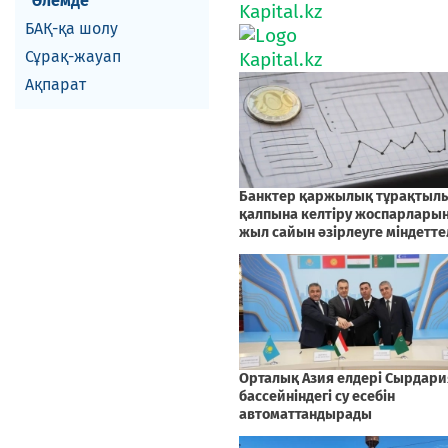
Әлемде
БАҚ-қа шолу
Сұрақ-жауап
Ақпарат