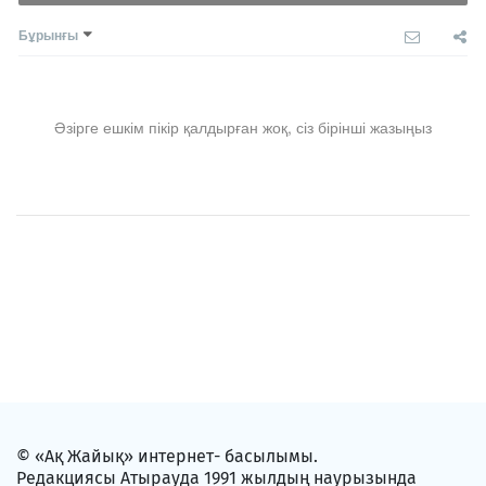
Бұрынғы
Әзірге ешкім пікір қалдырған жоқ, сіз бірінші жазыңыз
© «Ақ Жайық» интернет- басылымы.
Редакциясы Атырауда 1991 жылдың наурызында