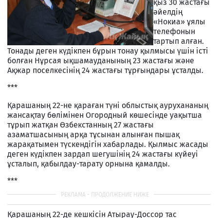
қыз 30 жастағы
әйелдің
«Нокиа» ұялы
телефонын
тартып алған.
Тонады деген күдікпен бұрын тонау қылмысы үшін істі
болған Нұрсая ықшамауданының 23 жастағы және
Ақжар поселкесінің 24 жастағы тұрғындары ұсталды.
***
Қарашаның 22-не қараған түні облыстық аурухананың
жансақтау бөлімінен Огородный көшесінде уақытша
тұрып жатқан Өзбекстанның 27 жастағы
азаматшасының арқа тұсынан алынған пышақ
жарақатымен түскендігін хабарлады. Қылмыс жасады
деген күдікпен зардап шегушінің 24 жастағы күйеуі
ұсталып, қабылдау-тарату орнына қамалды.
***
Қарашаның 22-де кешкісін Атырау-Доссор тас