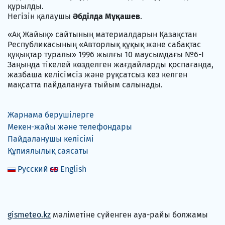
құрылды.
Негізін қалаушы
Әбділда Мұқашев
.
«Ақ Жайық» сайтының материалдарын Қазақстан
Республикасының «Авторлық құқық және сабақтас
құқықтар туралы» 1996 жылғы 10 маусымдағы №6-I
Заңында тікелей көзделген жағдайларды қоспағанда,
жазбаша келісімсіз және рұқсатсыз кез келген
мақсатта пайдалануға тыйым салынады.
Жарнама берушілерге
Мекен-жайы және телефондары
Пайдаланушы келісімі
Құпиялылық саясаты
Русский
English
gismeteo.kz
мәліметіне сүйенген ауа-райы болжамы