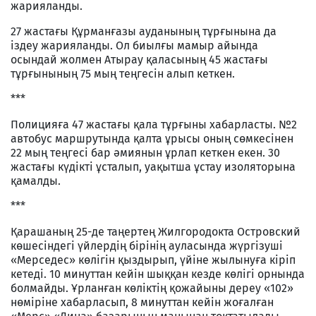
жарияланды.
27 жастағы Құрманғазы ауданының тұрғынына да
іздеу жарияланды. Ол биылғы мамыр айында
осындай жолмен Атырау қаласының 45 жастағы
тұрғынының 75 мың теңгесін алып кеткен.
***
Полицияға 47 жастағы қала тұрғыны хабарласты. №2
автобус маршрутында қалта ұрысы оның сөмкесінен
22 мың теңгесі бар әмиянын ұрлап кеткен екен. 30
жастағы күдікті ұсталып, уақытша ұстау изоляторына
қамалды.
***
Қарашаның 25-де таңертең Жилгородокта Островский
көшесіндегі үйлердің бірінің ауласында жүргізуші
«Мерседес» көлігін қыздырып, үйіне жылынуға кіріп
кетеді. 10 минуттан кейін шыққан кезде көлігі орнында
болмайды. Ұрланған көліктің қожайыны дереу «102»
нөміріне хабарласып, 8 минуттан кейін жоғалған