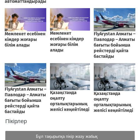
Пікірлер
Бұл тақырыпқа пікір жазу жабық