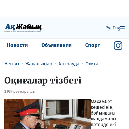
Рус
Eng
Новости
Объявления
Спорт
Негізгі
Жаңалықтар
Атырауда
Оқиға
Оқиғалар тізбегі
2 937 рет қаралды
Махамбет
көшесінің
бойындағы
жалдамалы
пәтерде екі