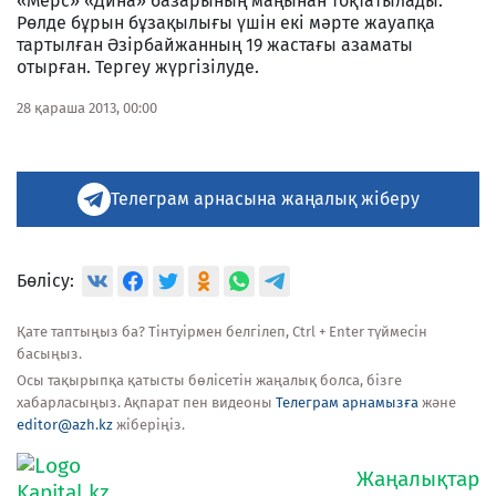
«Мерс» «Дина» базарының маңынан тоқтатылады.
Рөлде бұрын бұзақылығы үшін екі мәрте жауапқа
тартылған Әзірбайжанның 19 жастағы азаматы
отырған. Тергеу жүргізілуде.
28 қараша 2013, 00:00
Телеграм арнасына жаңалық жіберу
Бөлісу:
Қате таптыңыз ба? Тінтуірмен белгілеп, Ctrl + Enter түймесін
басыңыз.
Осы тақырыпқа қатысты бөлісетін жаңалық болса, бізге
хабарласыңыз. Ақпарат пен видеоны
Телеграм арнамызға
және
editor@azh.kz
жіберіңіз.