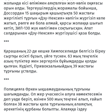
жолында кісі өлімімен аяқталған жол-көлік оқиғасы
орын алды. Тергеушілердің жорамалы бойынша,
Доссордан 15 шақырым қашықтықта 50 жастағы
жергілікті тұрғын «Дэу-Нексия» көлігін жүргізіп келе
жатып, рөлге ие бола алмай, қарсы жолаққа шығып
кетіп, ЗИЛ-130 жүк көлігімен соқтығысқан. Апат
салдарынан «Дэу-Нексия» жүргізушісі қаза болды.
***
Қарашаның 22-де кешке Химпоселкеде белгісіз біреу
сыртқы есікті бұзып, үйге түскен. 63 мың теңгелік
азық-түліктер мен зергерлік бұйымдарды қолды
қылған. Күдікті, Привокзальныйдың 39 жастағы
тұрғыны ұсталды.
***
Полицияға Өркен ықшамауданының тұрғыны
шағымданды. Ол жер учаскесін алуға көмектесемін
деп уәде беріп, өзінен 500 мың теңгені алып, ғайып
болған 38 жастағы қала тұрғынының алаяқтық
әрекетінің құрбаны болыпты. Алаяққа іздеу