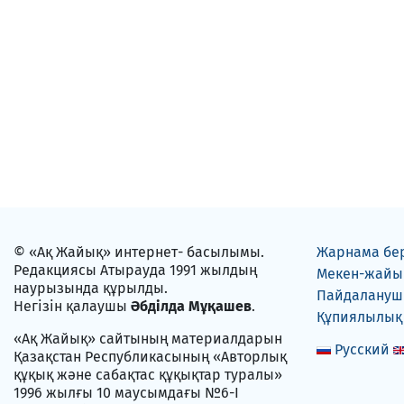
© «Ақ Жайық» интернет- басылымы.
Жарнама бе
Редакциясы Атырауда 1991 жылдың
Мекен-жайы
наурызында құрылды.
Пайдаланушы
Негізін қалаушы
Әбділда Мұқашев
.
Құпиялылық
«Ақ Жайық» сайтының материалдарын
Русский
Қазақстан Республикасының «Авторлық
құқық және сабақтас құқықтар туралы»
1996 жылғы 10 маусымдағы №6-I