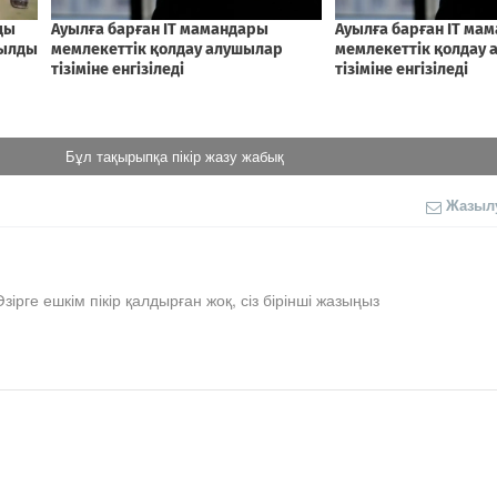
Бұл тақырыпқа пікір жазу жабық
Жазыл
Әзірге ешкім пікір қалдырған жоқ, сіз бірінші жазыңыз