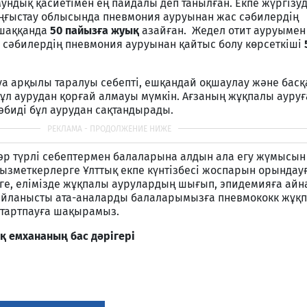
ундық қасиетімен ең пайдалы деп танылған. Екпе жүргізуд
аңғыстау облысында пневмония ауруынан жас сәбилердің
 шаққанда
50 пайызға жуық
азайған. Жедел отит ауруыме
с сәбилердің пневмония ауруынан қайтыс болу көрсеткіші
а арқылы таралуы себепті, ешқандай оқшаулау және басқа
ұл аурудан қорғай алмауы мүмкін. Ағзаның жұқпалы ауруғ
сәбиді бұл аурудан сақтандырады.
 әр түрлі себептермен балаларына алдын ала егу жүмысын
ызметкерлерге Ұлттық екпе күнтізбесі жоспарын орындауғ
рге, елімізде жұқпалы аурулардың шығып, эпидемияға айн
айланысты ата-аналарды балаларымызға пневмококк жұқ
с тартпауға шақырамыз.
қ емхананың бас дәрігері