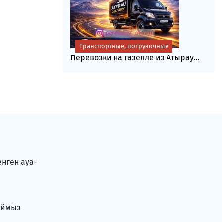
Транспортные, погрузочные
Перевозки на газелле из Атырау...
енген ауа-
аймыз