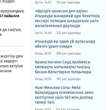
і бізден
Бүгін, 14:57
151 рет қаралды
н аурушаңдық
«Әділдік орнасын деп едім»:
57 пайызға
Атырауда жанармай құю бекетінің
кассирі полиция шақырғаны үшін
жазаланғанын даулауда
 да сақтық
Бүгін, 14:46
225 рет қаралды
а
Атырауда ер адам үй ауласында
әйелін ұрып-соққан
Кеше, 20:57
300 рет қаралды
 жүргізу-ден
а кедергі
Қазақстан мен Сауд Арабиясы
алып кетуіне
көпжақты ынтымақтастықтың
пасына
басым бағыттарын талқылады
Кеше, 16:56
197 рет қаралды
Нью-Мексико соты​: Meta
балалардың психикасына зиян
келтіргені үшін 567 млн доллар
төлеуі тиіс
Кеше, 15:12
331 рет қаралды