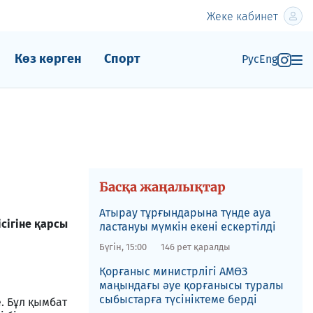
Жеке кабинет
Көз көрген
Спорт
Рус
Eng
Басқа жаңалықтар
Атырау тұрғындарына түнде ауа
сігіне қарсы
ластануы мүмкін екені ескертілді
Бүгін, 15:00
146 рет қаралды
Қорғаныс министрлігі АМӨЗ
маңындағы әуе қорғанысы туралы
сыбыстарға түсініктеме берді
. Бұл қымбат