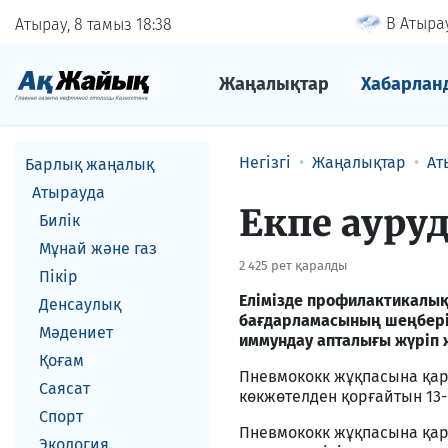
В Атырау
Атырау, 8 тамыз
18
38
Жаңалықтар
Хабарлан
Негізгі
Жаңалықтар
Ат
Барлық жаңалық
Атырауда
Екпе ауру
Билік
Мұнай және газ
2 425 рет қаралды
Пікір
Елімізде профилактикалық 
Денсаулық
бағдарламасының шеңберін
Мәдениет
иммундау апталығы жүріп 
Қоғам
Пневмококк жұқпасына қа
Саясат
көкжөтелден қорғайтын 13-
Спорт
Пневмококк жұқпасына қарс
Экология