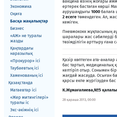
вакцина өзінің жоғары имм
Экономика
ертерек бастаған көрші М
аурушаңдығы
1000
балаға
Оқиға
2 есеге
төмендеген. Ал, жа
Басқа жаңалықтар
кеміген.
Бизнес
Пневмококк жұқпасының ау
«АЖ» не туралы
шаралары жас сәбилерді б
жазды
төзімділігін арттыру ғана 
Қаңтардағы
наразылық
Қазір көптеген ата-аналар
«Прокурор» ісі
бас тартып, медициналық қ
Таубаевтың ісі
келтіріп отыр. Сонымен бі
Хаменованың ісі
жағдай жасауда. Осыған б
қарсы екпе жүргізуден ба
Қазақстанда
Матаевтар ici
К.Жұмағалиева,
№5
қалалы
«Жер митингілері»
28 қараша 2013, 00:00
туралы іс
Экс-әкiмнiң iсi