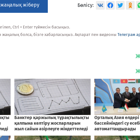
 жаңалық жіберу
Бөлісу:
ілеп, Ctrl + Enter түймесін басыңыз.
н жаңалық болса, бізге хабарласыңыз. Ақпарат пен видеоны
Телеграм а