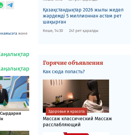
Қазақстандықтар 2026 жылы жедел
жәрдемді 5 миллионнан астам рет
шақырған
Кеше, 14:30
241 рет қаралды
рнамызға
және
Горячие объявления
Как сюда попасть?
Здоровье и красота
Массаж классический Массаж
расслабляющий