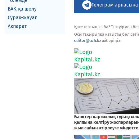
Әлемде
Телеграм арнасына
БАҚ-қа шолу
Сұрақ-жауап
Ақпарат
Қате таптыңыз ба? Тінтуірмен белг
Осы тақырыпқа қатысты бөлісеті
editor@azh.kz
жіберіңіз.