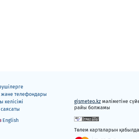
рушілерге
 және телефондары
gismeteo.kz
мәліметіне сүй
 келісімі
райы болжамы
 саясаты
English
Төлем карталарын қабылд