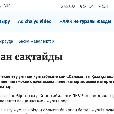
 +36.5
$ 469.93
€ 541.64
₽ 5.71
дыру
Aq Zhaiyq Video
«АЖ» не туралы жазды
ырауда
Басқа жаңалықтар
дан сақтайды
екпе егу ұлттық күнтізбесіне сай «Саламатты Қазақстан»
де пневмококк жұқпасына және жатыр мойыны қатерлі і
жатыр.
рсы екпе
бір
жасқа дейінгі сәбилерге ПКВ13 пневмониялық
валентті вакцинасымен жүргізіледі.
ы егу жұмысы біздің облыста биылдан бастап жүргізілуде